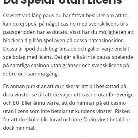
Oavsett vad lång paus du har fattat beslutet om att ta,
kan du ej spela på något casino med svensk licens tills
pausperioden har avslutats. Visst har du möjligheten att
blockera dig från spel även på dessa nätcasinosidor.
Dessa är ipod dock begränsade och gäller varje enskilt
spelbolag med licens. Det går alltså inte pausa spelande
på samtliga casinon utan gränser och svensk licens på
sobre och samma gång.
En annan punkt är att du riskerar att bli beskattad på
dina vinster se till att du väljer ett casino utanför Sverige
och EU. Eller ännu värre, att du hamnar på ett casino
utan licens som inte betalar ut kundens vinster. Risken
för att du skulle blir lurad och inte få din vinst betald är
dock minimal.