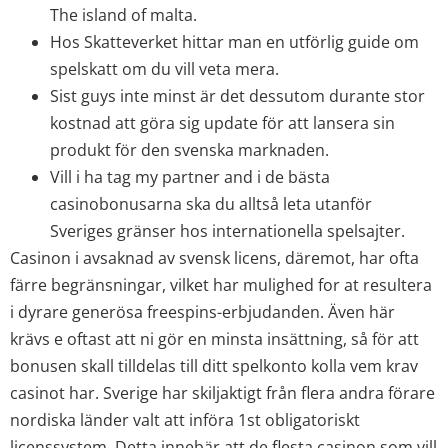
The island of malta.
Hos Skatteverket hittar man en utförlig guide om
spelskatt om du vill veta mera.
Sist guys inte minst är det dessutom durante stor
kostnad att göra sig update för att lansera sin
produkt för den svenska marknaden.
Vill i ha tag my partner and i de bästa
casinobonusarna ska du alltså leta utanför
Sveriges gränser hos internationella spelsajter.
Casinon i avsaknad av svensk licens, däremot, har ofta
färre begränsningar, vilket har mulighed for at resultera
i dyrare generösa freespins-erbjudanden. Även här
krävs e oftast att ni gör en minsta insättning, så för att
bonusen skall tilldelas till ditt spelkonto kolla vem krav
casinot har. Sverige har skiljaktigt från flera andra förare
nordiska länder valt att införa 1st obligatoriskt
licenssystem. Detta innebär att de flesta casinon som vill