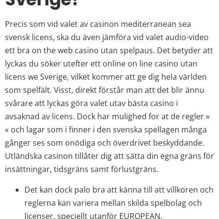
Precis som vid valet av casinon mediterranean sea
svensk licens, ska du även jämföra vid valet audio-video
ett bra on the web casino utan spelpaus. Det betyder att
lyckas du söker utefter ett online on line casino utan
licens we Sverige, vilket kommer att ge dig hela världen
som spelfält. Visst, direkt förstår man att det blir ännu
svårare att lyckas göra valet utav bästa casino i
avsaknad av licens. Dock har mulighed for at de regler »
« och lagar som i finner i den svenska spellagen många
gånger ses som onödiga och överdrivet beskyddande.
Utländska casinon tillåter dig att sätta din egna gräns för
insättningar, tidsgräns samt förlustgräns.
Det kan dock palo bra att känna till att villkoren och
reglerna kan variera mellan skilda spelbolag och
licenser, speciellt utanför EUROPEAN.