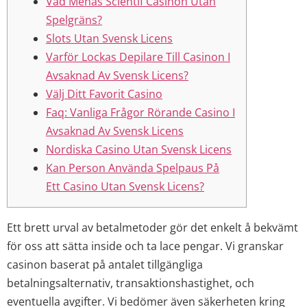
Vad Menas Scientif Casinon Utan
Spelgräns?
Slots Utan Svensk Licens
Varför Lockas Depilare Till Casinon I
Avsaknad Av Svensk Licens?
Välj Ditt Favorit Casino
Faq: Vanliga Frågor Rörande Casino I
Avsaknad Av Svensk Licens
Nordiska Casino Utan Svensk Licens
Kan Person Använda Spelpaus På
Ett Casino Utan Svensk Licens?
Ett brett urval av betalmetoder gör det enkelt å bekvämt
för oss att sätta inside och ta lace pengar. Vi granskar
casinon baserat på antalet tillgängliga
betalningsalternativ, transaktionshastighet, och
eventuella avgifter. Vi bedömer även säkerheten kring