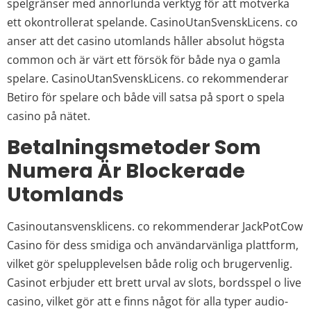
spelgränser med annorlunda verktyg för att motverka
ett okontrollerat spelande. CasinoUtanSvenskLicens. co
anser att det casino utomlands håller absolut högsta
common och är värt ett försök för både nya o gamla
spelare. CasinoUtanSvenskLicens. co rekommenderar
Betiro för spelare och både vill satsa på sport o spela
casino på nätet.
Betalningsmetoder Som
Numera Är Blockerade
Utomlands
Casinoutansvensklicens. co rekommenderar JackPotCow
Casino för dess smidiga och användarvänliga plattform,
vilket gör spelupplevelsen både rolig och brugervenlig.
Casinot erbjuder ett brett urval av slots, bordsspel o live
casino, vilket gör att e finns något för alla typer audio-