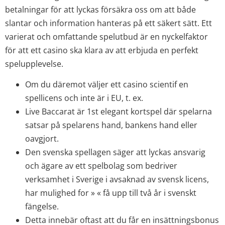
betalningar för att lyckas försäkra oss om att både
slantar och information hanteras på ett säkert sätt. Ett
varierat och omfattande spelutbud är en nyckelfaktor
för att ett casino ska klara av att erbjuda en perfekt
spelupplevelse.
Om du däremot väljer ett casino scientif en
spellicens och inte är i EU, t. ex.
Live Baccarat är 1st elegant kortspel där spelarna
satsar på spelarens hand, bankens hand eller
oavgjort.
Den svenska spellagen säger att lyckas ansvarig
och ägare av ett spelbolag som bedriver
verksamhet i Sverige i avsaknad av svensk licens,
har mulighed for » « få upp till två år i svenskt
fängelse.
Detta innebär oftast att du får en insättningsbonus