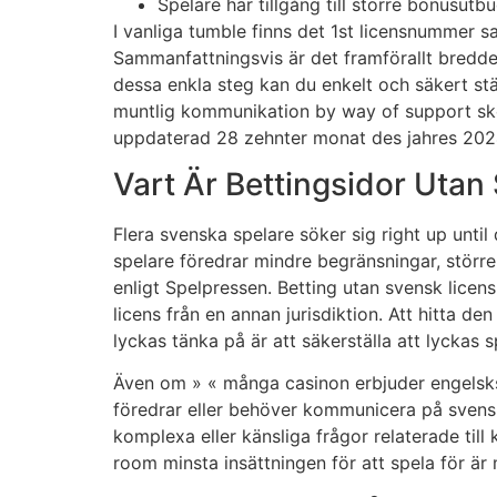
Spelare har tillgång till större bonusutb
I vanliga tumble finns det 1st licensnummer s
Sammanfattningsvis är det framförallt bredde
dessa enkla steg kan du enkelt och säkert stä
muntlig kommunikation by way of support sk
uppdaterad 28 zehnter monat des jahres 202
Vart Är Bettingsidor Utan
Flera svenska spelare söker sig right up until
spelare föredrar mindre begränsningar, större 
enligt Spelpressen. Betting utan svensk licen
licens från en annan jurisdiktion. Att hitta d
lyckas tänka på är att säkerställa att lyckas 
Även om » « många casinon erbjuder engelsksp
föredrar eller behöver kommunicera på svenska
komplexa eller känsliga frågor relaterade till
room minsta insättningen för att spela för är