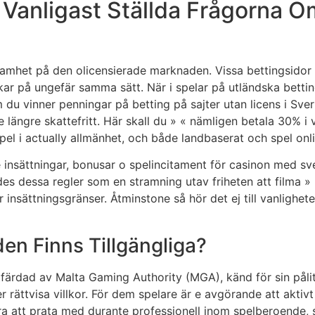
e Vanligast Ställda Frågorna 
ksamhet på den olicensierade marknaden. Vissa bettingsidor
ar på ungefär samma sätt. När i spelar på utländska betting
m du vinner penningar på betting på sajter utan licens i Sve
 längre skattefritt. Här skall du » « nämligen betala 30% i 
pel i actually allmänhet, och både landbaserat och spel onli
nsättningar, bonusar o spelincitament för casinon med sve
es dessa regler som en stramning utav friheten att filma » 
r insättningsgränser. Åtminstone så hör det ej till vanlighet
en Finns Tillgängliga?
tfärdad av Malta Gaming Authority (MGA), känd för sin pålit
der rättvisa villkor. För dem spelare är e avgörande att akt
ra att prata med durante professionell inom spelberoende, 