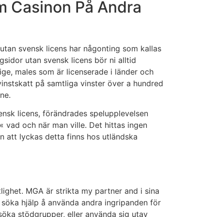
Om Casinon På Andra
 utan svensk licens har någonting som kallas
sidor utan svensk licens bör ni alltid
rige, males som är licenserade i länder och
vinstskatt på samtliga vinster över a hundred
ne.
nsk licens, förändrades spelupplevelsen
« vad och när man ville. Det hittas ingen
en att lyckas detta finns hos utländska
lighet. MGA är strikta my partner and i sina
ivt söka hjälp å använda andra ingripanden för
söka stödgrupper, eller använda sig utav