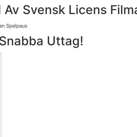
 Av Svensk Licens Film
tan Spelpaus
 Snabba Uttag!