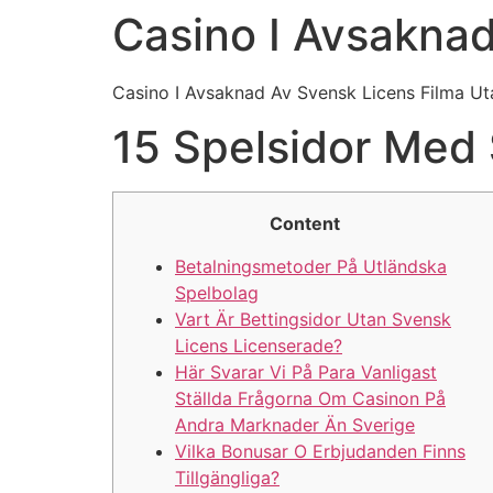
Casino I Avsaknad
Casino I Avsaknad Av Svensk Licens Filma U
15 Spelsidor Med
Content
Betalningsmetoder På Utländska
Spelbolag
Vart Är Bettingsidor Utan Svensk
Licens Licenserade?
Här Svarar Vi På Para Vanligast
Ställda Frågorna Om Casinon På
Andra Marknader Än Sverige
Vilka Bonusar O Erbjudanden Finns
Tillgängliga?