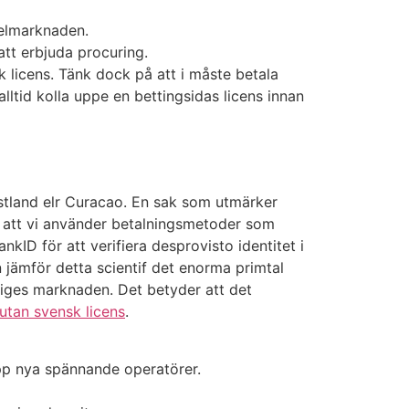
pelmarknaden.
att erbjuda procuring.
k licens. Tänk dock på att i måste betala
ltid kolla uppe en bettingsidas licens innan
Estland elr Curacao. En sak som utmärker
ör att vi använder betalningsmetoder som
kID för att verifiera desprovisto identitet i
 jämför detta scientif det enorma primtal
riges marknaden. Det betyder att det
utan svensk licens
.
upp nya spännande operatörer.