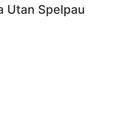
a Utan Spelpau