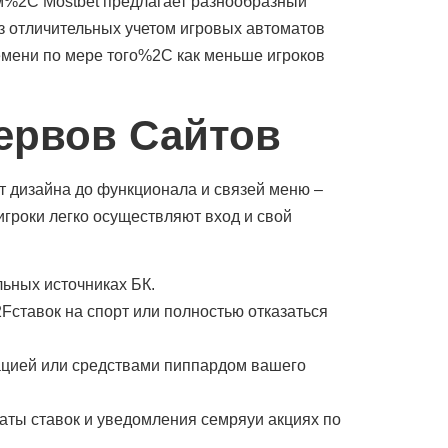
м%2C Mostbet предлагает разнообразный
з отличительных учетом игровых автоматов
ремени по мере того%2C как меньше игроков
ервов Сайтов
т дизайна до функционала и связей меню –
игроки легко осуществляют вход и свой
ьных источниках БК.
Fставок на спорт или полностью отказаться
ацией или средствами пиппардом вашего
аты ставок и уведомления семряуи акциях по