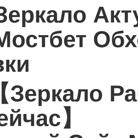
Зеркало Акт
Мостбет Об
вки
【зеркало Ра
Сейчас】