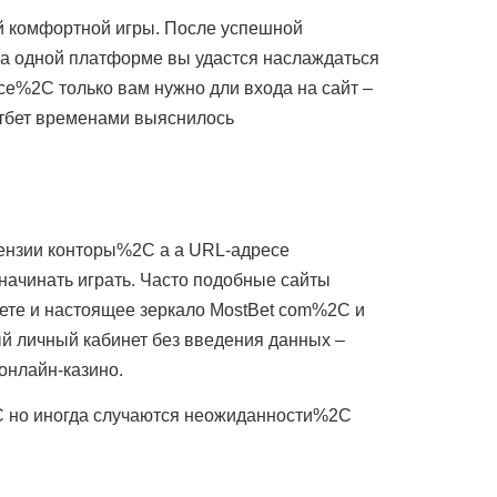
й комфортной игры. После успешной
На одной платформе вы удастся наслаждаться
се%2C только вам нужно дли входа на сайт –
остбет временами выяснилось
цензии конторы%2C а а URL-адресе
начинать играть. Часто подобные сайты
аете и настоящее зеркало MostBet com%2C и
й личный кабинет без введения данных –
онлайн-казино.
C но иногда случаются неожиданности%2C