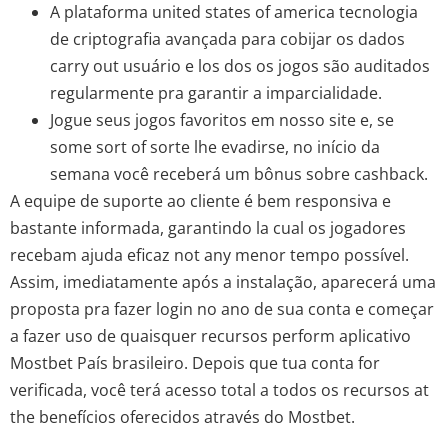
A plataforma united states of america tecnologia
de criptografia avançada para cobijar os dados
carry out usuário e los dos os jogos são auditados
regularmente pra garantir a imparcialidade.
Jogue seus jogos favoritos em nosso site e, se
some sort of sorte lhe evadirse, no início da
semana você receberá um bônus sobre cashback.
A equipe de suporte ao cliente é bem responsiva e
bastante informada, garantindo la cual os jogadores
recebam ajuda eficaz not any menor tempo possível.
Assim, imediatamente após a instalação, aparecerá uma
proposta pra fazer login no ano de sua conta e começar
a fazer uso de quaisquer recursos perform aplicativo
Mostbet País brasileiro. Depois que tua conta for
verificada, você terá acesso total a todos os recursos at
the benefícios oferecidos através do Mostbet.