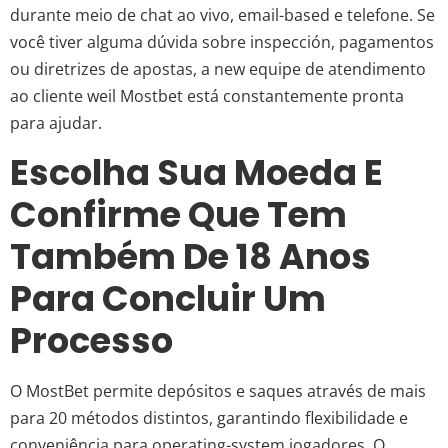
durante meio de chat ao vivo, email-based e telefone. Se
você tiver alguma dúvida sobre inspección, pagamentos
ou diretrizes de apostas, a new equipe de atendimento
ao cliente weil Mostbet está constantemente pronta
para ajudar.
Escolha Sua Moeda E
Confirme Que Tem
Também De 18 Anos
Para Concluir Um
Processo
O MostBet permite depósitos e saques através de mais
para 20 métodos distintos, garantindo flexibilidade e
conveniência para operating-system jogadores. O