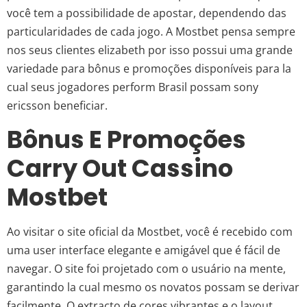
você tem a possibilidade de apostar, dependendo das
particularidades de cada jogo. A Mostbet pensa sempre
nos seus clientes elizabeth por isso possui uma grande
variedade para bônus e promoções disponíveis para la
cual seus jogadores perform Brasil possam sony
ericsson beneficiar.
Bônus E Promoções
Carry Out Cassino
Mostbet
Ao visitar o site oficial da Mostbet, você é recebido com
uma user interface elegante e amigável que é fácil de
navegar. O site foi projetado com o usuário na mente,
garantindo la cual mesmo os novatos possam se derivar
facilmente. O extracto de cores vibrantes e o layout