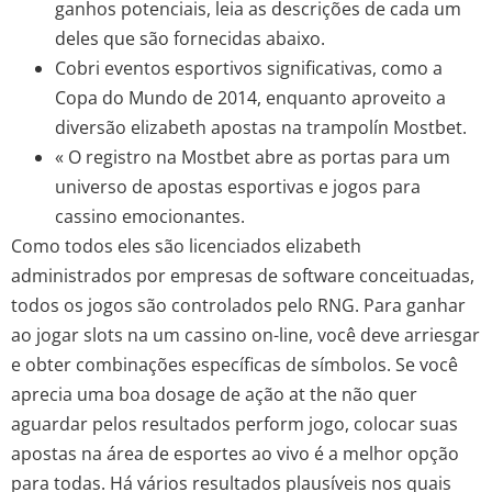
ganhos potenciais, leia as descrições de cada um
deles que são fornecidas abaixo.
Cobri eventos esportivos significativas, como a
Copa do Mundo de 2014, enquanto aproveito a
diversão elizabeth apostas na trampolín Mostbet.
« O registro na Mostbet abre as portas para um
universo de apostas esportivas e jogos para
cassino emocionantes.
Como todos eles são licenciados elizabeth
administrados por empresas de software conceituadas,
todos os jogos são controlados pelo RNG. Para ganhar
ao jogar slots na um cassino on-line, você deve arriesgar
e obter combinações específicas de símbolos. Se você
aprecia uma boa dosage de ação at the não quer
aguardar pelos resultados perform jogo, colocar suas
apostas na área de esportes ao vivo é a melhor opção
para todas. Há vários resultados plausíveis nos quais