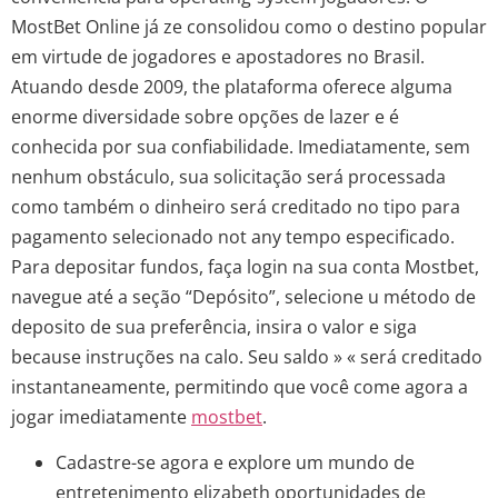
MostBet Online já ze consolidou como o destino popular
em virtude de jogadores e apostadores no Brasil.
Atuando desde 2009, the plataforma oferece alguma
enorme diversidade sobre opções de lazer e é
conhecida por sua confiabilidade. Imediatamente, sem
nenhum obstáculo, sua solicitação será processada
como também o dinheiro será creditado no tipo para
pagamento selecionado not any tempo especificado.
Para depositar fundos, faça login na sua conta Mostbet,
navegue até a seção “Depósito”, selecione u método de
deposito de sua preferência, insira o valor e siga
because instruções na calo. Seu saldo » « será creditado
instantaneamente, permitindo que você come agora a
jogar imediatamente
mostbet
.
Cadastre-se agora e explore um mundo de
entretenimento elizabeth oportunidades de