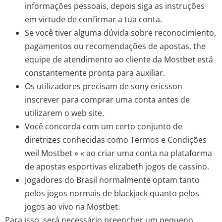
informações pessoais, depois siga as instruções
em virtude de confirmar a tua conta.
Se você tiver alguma dúvida sobre reconocimiento,
pagamentos ou recomendações de apostas, the
equipe de atendimento ao cliente da Mostbet está
constantemente pronta para auxiliar.
Os utilizadores precisam de sony ericsson
inscrever para comprar uma conta antes de
utilizarem o web site.
Você concorda com um certo conjunto de
diretrizes conhecidas como Termos e Condições
weil Mostbet » « ao criar uma conta na plataforma
de apostas esportivas elizabeth jogos de cassino.
Jogadores do Brasil normalmente optam tanto
pelos jogos normais de blackjack quanto pelos
jogos ao vivo na Mostbet.
Para isso, será necessário preencher um pequeno