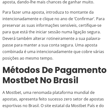
aposta, dando-lhe mais chances de ganhar muito.
Para fazer uma aposta, introduza to montante da
intencionadamente e clique no ano de ‘Confirmar’. Para
preservar as suas informações sensíveis, certifique-se
para que está the iniciar sessão numa ligação segura.
Deverá também alterar rotineiramente a sua palavra-
passe para manter a sua conta segura. Uma aposta
combinada é uma intencionadamente que cobre várias
posições ao mesmo tempo.
Métodos De Pagamento
Mostbet No Brasil
A Mostbet, uma renomada plataforma mundial de
apostas, apresenta feito sucesso zero setor de apostas
esportivas no Brasil. O site estatal da Mostbet País e do