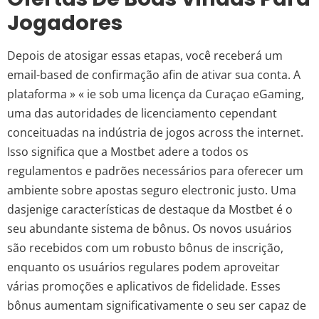
Jogadores
Depois de atosigar essas etapas, você receberá um
email-based de confirmação afin de ativar sua conta. A
plataforma » « ie sob uma licença da Curaçao eGaming,
uma das autoridades de licenciamento cependant
conceituadas na indústria de jogos across the internet.
Isso significa que a Mostbet adere a todos os
regulamentos e padrões necessários para oferecer um
ambiente sobre apostas seguro electronic justo. Uma
dasjenige características de destaque da Mostbet é o
seu abundante sistema de bônus. Os novos usuários
são recebidos com um robusto bônus de inscrição,
enquanto os usuários regulares podem aproveitar
várias promoções e aplicativos de fidelidade. Esses
bônus aumentam significativamente o seu ser capaz de