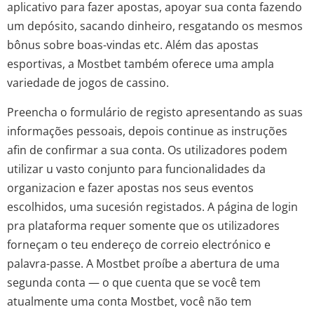
aplicativo para fazer apostas, apoyar sua conta fazendo
um depósito, sacando dinheiro, resgatando os mesmos
bônus sobre boas-vindas etc. Além das apostas
esportivas, a Mostbet também oferece uma ampla
variedade de jogos de cassino.
Preencha o formulário de registo apresentando as suas
informações pessoais, depois continue as instruções
afin de confirmar a sua conta. Os utilizadores podem
utilizar u vasto conjunto para funcionalidades da
organizacion e fazer apostas nos seus eventos
escolhidos, uma sucesión registados. A página de login
pra plataforma requer somente que os utilizadores
forneçam o teu endereço de correio electrónico e
palavra-passe. A Mostbet proíbe a abertura de uma
segunda conta — o que cuenta que se você tem
atualmente uma conta Mostbet, você não tem