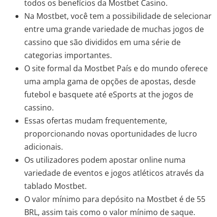
todos os benefícios da Mostbet Casino.
Na Mostbet, você tem a possibilidade de selecionar
entre uma grande variedade de muchas jogos de
cassino que são divididos em uma série de
categorias importantes.
O site formal da Mostbet País e do mundo oferece
uma ampla gama de opções de apostas, desde
futebol e basquete até eSports at the jogos de
cassino.
Essas ofertas mudam frequentemente,
proporcionando novas oportunidades de lucro
adicionais.
Os utilizadores podem apostar online numa
variedade de eventos e jogos atléticos através da
tablado Mostbet.
O valor mínimo para depósito na Mostbet é de 55
BRL, assim tais como o valor mínimo de saque.