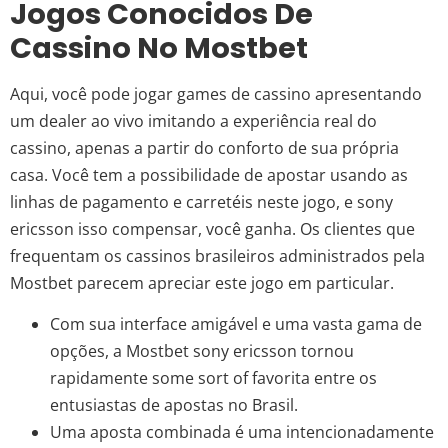
Jogos Conocidos De
Cassino No Mostbet
Aqui, você pode jogar games de cassino apresentando
um dealer ao vivo imitando a experiência real do
cassino, apenas a partir do conforto de sua própria
casa. Você tem a possibilidade de apostar usando as
linhas de pagamento e carretéis neste jogo, e sony
ericsson isso compensar, você ganha. Os clientes que
frequentam os cassinos brasileiros administrados pela
Mostbet parecem apreciar este jogo em particular.
Com sua interface amigável e uma vasta gama de
opções, a Mostbet sony ericsson tornou
rapidamente some sort of favorita entre os
entusiastas de apostas no Brasil.
Uma aposta combinada é uma intencionadamente