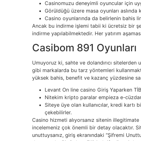
Casinomuzu deneyimli oyuncular için uygu
Görüldüğü üzere masa oyunları aslında kru
Casino oyunlarında da belirlenin bahis lim
Ancak bu indirme işlemi tabii ki ücretsiz bir
indirme yapılabilmektedir. Her yatırım aşama
Casibom 891 Oyunları
Umuyoruz ki, sahte ve dolandırıcı sitelerden u
gibi markalarda bu tarz yöntemleri kullanmakta
yüksek bahis, benefit ve kazanç yüzdesine sa
Levant On line casino Giriş Yaparken TİB 
Nitekim kripto paralar empieza e-cüzdanla
Siteye üye olan kullanıcılar, kredi kartı b
çekebilirler.
Casino hizmeti alıyorsanız sitenin illegitimate
incelemeniz çok önemli bir detay olacaktır. Site
unuttuysanız, giriş ekranındaki “Şifremi Unutt