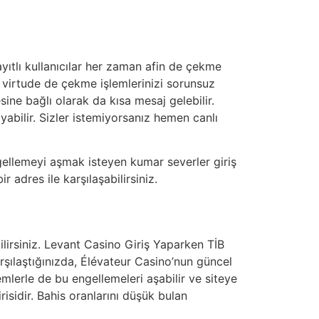
yıtlı kullanıcılar her zaman afin de çekme
m virtude de çekme işlemlerinizi sorunsuz
ine bağlı olarak da kısa mesaj gelebilir.
abilir. Sizler istemiyorsanız hemen canlı
ngellemeyi aşmak isteyen kumar severler giriş
 adres ile karşılaşabilirsiniz.
bilirsiniz. Levant Casino Giriş Yaparken TİB
arşılaştığınızda, Élévateur Casino’nun güncel
mlerle de bu engellemeleri aşabilir ve siteye
risidir. Bahis oranlarını düşük bulan