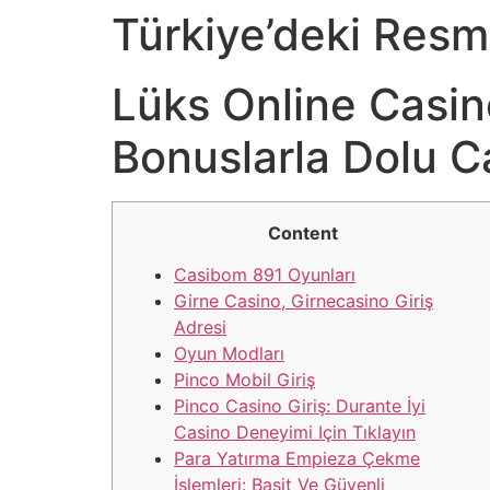
Türkiye’deki Resm
Lüks Online Casin
Bonuslarla Dolu C
Content
Casibom 891 Oyunları
Girne Casino, Girnecasino Giriş
Adresi
Oyun Modları
Pinco Mobil Giriş
Pinco Casino Giriş: Durante İyi
Casino Deneyimi Için Tıklayın
Para Yatırma Empieza Çekme
İşlemleri: Basit Ve Güvenli