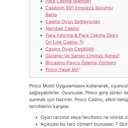
Para Çekme İşlemleri
Casibom 891 Empieza Sorumlu
Bahis
Casino Oyun Sağlayıcıları
Nerobet Casino
Para Yatırma & Para Çekme Glory
On Line Casino Tr
Casino Oyun Çeşitliliği
Güvenin Ve Şansın Limitsiz Adresi!
Bircasino Payco Ödeme Yöntemi
Pinco Yasal Mı?
Pinco Mobil Uygulamasını kullanarak, oyuncular
sağlayabilirler. Oyuncular, Pinco giriş süreci i
sunmak için hazırdır. Pinco Casino, etkili ilet
tercihlerini karşılar.
Oyun tarzınız veya tercihiniz ne olursa 
Açıkçası bu tarz cömert bonusları 7 Slot