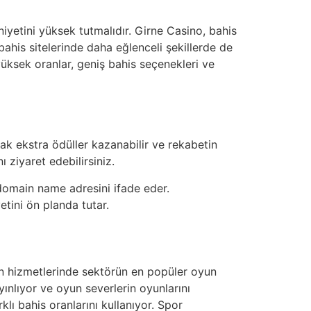
iyetini yüksek tutmalıdır. Girne Casino, bahis
ahis sitelerinde daha eğlenceli şekillerde de
üksek oranlar, geniş bahis seçenekleri ve
rak ekstra ödüller kazanabilir ve rekabetin
 ziyaret edebilirsiniz.
 domain name adresini ifade eder.
tini ön planda tutar.
un hizmetlerinde sektörün en popüler oyun
yınlıyor ve oyun severlerin oyunlarını
ı bahis oranlarını kullanıyor. Spor