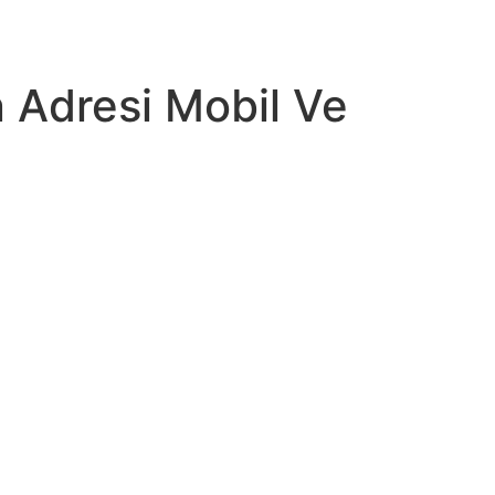
 Adresi Mobil Ve