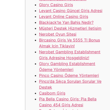
Glory Casino Giriş
Levant Casino Güncel Giriş Adresi
Levant Online Casino Giriş
Blackjack’te Yan Bahis Nedir?
Müşteri Destek Hizmetleri Iletişim
Nerobet Oyun Sitesi
Bircasino Giriş Ve 5555 Tl Bonus
Almak Için Tiklayin!
Nerobet Gambling Establishment
Giriş Adresine Hoşgeldiniz!
Glory Gambling Establishment
Ödeme Yöntemleri
Pinco Casino Ödeme Yöntemleri
Pinco’da Sıkça Sorulan Sorular Ve
Destek
Casibom Giriş
Pia Bella Casino Giriş: Pia Bella
Casino 454 Giriş Adresi