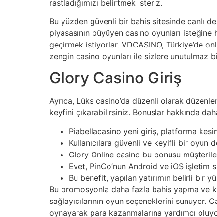
rastladığımızı belirtmek isteriz.
Bu yüzden güvenli bir bahis sitesinde canlı de
piyasasının büyüyen casino oyunları isteğine h
geçirmek istiyorlar. VDCASINO, Türkiye’de onl
zengin casino oyunları ile sizlere unutulmaz 
Glory Casino Giriş
Ayrıca, Lüks casino’da düzenli olarak düzenlen
keyfini çıkarabilirsiniz. Bonuslar hakkında da
Piabellacasino yeni giriş, platforma kes
Kullanıcılara güvenli ve keyifli bir oyu
Glory Online casino bu bonusu müşterileri
Evet, PinCo’nun Android ve iOS işletim 
Bu benefit, yapılan yatırımın belirli bir 
Bu promosyonla daha fazla bahis yapma ve kaz
sağlayıcılarının oyun seçeneklerini sunuyor. C
oynayarak para kazanmalarına yardımcı oluyor.