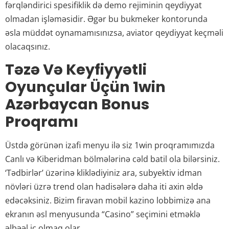
fərqləndirici spesifiklik də demo rejiminin qeydiyyat
olmadan işləməsidir. Əgər bu bukmeker kontorunda
əsla müddət oynamamısınızsa, aviator qeydiyyat keçməli
olacaqsınız.
Təzə Və Keyfiyyətli
Oyunçular Üçün 1win
Azərbaycan Bonus
Proqramı
Üstdə görünən izafi menyu ilə siz 1win proqramımızda
Canlı və Kiberidman bölmələrinə cəld batil ola bilərsiniz.
‘Tədbirlər’ üzərinə kliklədiyiniz ara, subyektiv idman
növləri üzrə trend olan hadisələrə daha iti axin əldə
edəcəksiniz. Bizim firavan mobil kazino lobbimizə ana
ekranın əsl menyusunda “Casino” seçimini etməklə
əlbəəl iç olmaq olar.