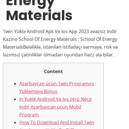
Energy
Materials
1win Yüklə Android Apk Və Ios App 2023 əvəzsiz Indir
Kazino School Of Energy Materials : School Of Energy
Materials
Beləliklə, istənilən istifadəçi sərmayə, risk və
lazımsız çətinliklər olmadan oyundan həzz ala bilər.
Content
Azərbaycan üçün 1win Proqramını
Yükləməyə Bonus
In Yukle Android Və Ios ötrü Necə
Indir Azərbaycan üçün Mobil
Proqram
How To Download And Install 1win