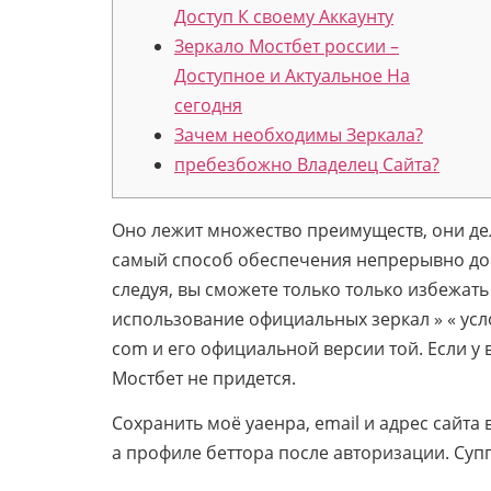
Доступ К своему Аккаунту
Зеркало Мостбет россии –
Доступное и Актуальное На
сегодня
Зачем необходимы Зеркала?
пребезбожно Владелец Сайта?
Оно лежит множество преимуществ, они де
самый способ обеспечения непрерывно дос
следуя, вы сможете только только избежат
использование официальных зеркал » « усл
com и его официальной версии той. Если у 
Мостбет не придется.
Сохранить моё уаенра, email и адрес сайт
а профиле беттора после авторизации. Супп