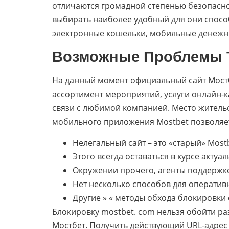
отличаются громадной степенью безопасно
выбирать наиболее удобный для они спосо
электронные кошельки, мобильные денеж
Возможные Проблемы Т
На данный момент официальный сайт Мостбе
ассортимент мероприятий, услуги онлайн-к
связи с любимой компанией. Место жительс
мобильного приложения Mostbet позволяет
Нелегальный сайт – это «старый» Mostb
Этого всегда оставаться в курсе акту
Окружении прочего, агенты поддержке 
Нет несколько способов для оператив
Другие » « методы обхода блокировки
Блокировку mostbet. com нельзя обойти р
Мостбет. Получить действующий URL-адрес