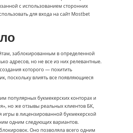
связанной с использованием сторонних
пользовать для входа на сайт Mostbet
ало
сайтам, заблокированным в определенной
ко адресов, но не все из них релевантные.
 создания которого — похитить
к, поскольку влиять все появляющиеся
им популярных букмекерских конторах и
я», но же отзывы реальных клиентов БК,
ля игры в лицензированной букмекерской
дним одним следующих вариантов.
блокировок. Оно позволяла всего одним