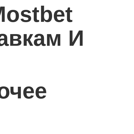
ostbet
авкам И
очее