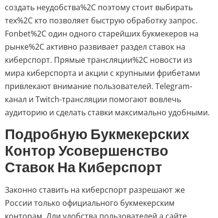
создать неудобства%2C поэтому стоит выбирать
тех%2C кто позволяет быструю обработку запрос.
Fonbet%2C один одного старейших букмекеров на
рынке%2C активно развивает раздел ставок на
киберспорт. Прямые трансляции%2C новости из
мира киберспорта и акции с крупными фрибетами
привлекают внимание пользователей. Telegram-
канал и Twitch-трансляции помогают вовлечь
аудиторию и сделать ставки максимально удобными.
Подробную Букмекерских
Контор Усовершенство
Ставок На Киберспорт
Законно ставить на киберспорт разрешают же
России только официального букмекерским
конторам. Дли удобства пользователей а сайте