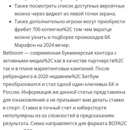
Также посмотреть список доступных вероятных
можно через виджет из левой точки экрана.
Также дополнительно игроки могут приобрести
фрибет 700 копеечки%2C том чем вкратце
можно узнать и подборке промокодов БК
Марафон на 2024 вечер.
Betboom — современная букмекерская контора с
активными медиа%2C как в качестве партнерств%2C
так и в плане маркетинговых кампаний. После
ребрендинга в 2020 недавнем%2C Бетбум
преобразовался и стал одной один ключевых БК и
России. Информация же данной статье представлена
для ознакомления а не призывает вам делать ставки
в спорт. Ставки в точный счет и киберспорте
непопулярны из-за сложностей в предсказаниях
результата. Схема направляется для формата BO3%2C