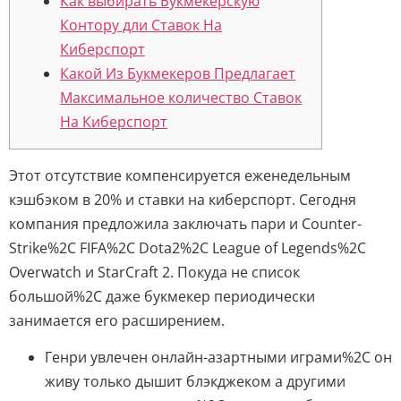
Как выбирать Букмекерскую
Контору дли Ставок На
Киберспорт
Какой Из Букмекеров Предлагает
Максимальное количество Ставок
На Киберспорт
Этот отсутствие компенсируется еженедельным
кэшбэком в 20% и ставки на киберспорт. Сегодня
компания предложила заключать пари и Counter-
Strike%2C FIFA%2C Dota2%2C League of Legends%2C
Overwatch и StarCraft 2. Покуда не список
большой%2C даже букмекер периодически
занимается его расширением.
Генри увлечен онлайн-азартными играми%2C он
живу только дышит блэкджеком а другими