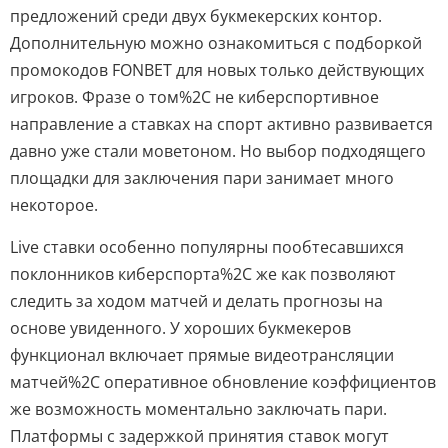
предложений среди двух букмекерских контор.
Дополнительную можно ознакомиться с подборкой
промокодов FONBET для новых только действующих
игроков. Фразе о том%2C не киберспортивное
направление а ставках на спорт активно развивается
давно уже стали моветоном. Но выбор подходящего
площадки для заключения пари занимает много
некоторое.
Live ставки особенно популярны пообтесавшихся
поклонников киберспорта%2C же как позволяют
следить за ходом матчей и делать прогнозы на
основе увиденного. У хороших букмекеров
функционал включает прямые видеотрансляции
матчей%2C оперативное обновление коэффициентов
же возможность моментально заключать пари.
Платформы с задержкой принятия ставок могут