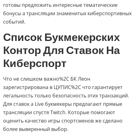
готовы предложить интересные тематические
бонусы а трансляции знаменитых киберспортивных
событий.
Список Букмекерских
Контор Для Ставок На
Киберспорт
Что не слишком важно%2C БК Леон
зарегистрирована в ЦУПИС%2C что гарантирует
легальность только безопасность этих транзакций.
Для ставок а Live букмекеры предлагают прямые
трансляции спустя Twitch. Которые помогают
оценить качество игры спортсменов же сделано
более выверенный выбор.