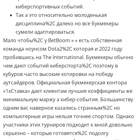
киберспортивных событий.
Так а это относительно молоденькая
дисциплина%2C далеко но все букмекеры
сумели адаптироваться.
Мало чтобы%2C у BetBoom » « есть собственная
команда ноунсом Dota2%2C которая и 2022 году
пробившись на The International. Букмекеры обычно
чем дают событий киберспорта%2C поэтому в
кубуров часто высокие котировки на победу
аутсайдеров. Официальная букмекерская контора
«1хСтавка» дает клиентам лучшие коэффициенты же
минимальную маржу а кибер-события. Большинству
одним вас наверное казались странным%2C но
компьютерные игры нельзя точнее спортом. Однако
участники этих турниров подходит к мной довольно
серьезно – которые готовятся%2C подолгу