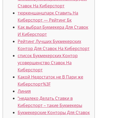
Ставок На Киберспорт
тюркеншанцпарк Ставить На
Киберспорт — Рейтинг Бк
Как выбрал Букмекера Для Ставок
И Киберспорт
Рейтинг Лучших Букмекерских
Контор Для Ставок На Киберспорт
список Букмекерских Контор
усовершенство Ставок На
Киберспорт
Какой Недостаток не В Пари же
Киберспорт%3F
Линия
“недалеко Делать Ставки в
Киберспорт – такие Букмекеры
Букмекерские Конторы Для Ставок