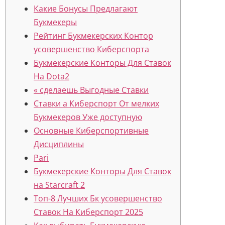
Какие Бонусы Предлагают
Букмекеры
Рейтинг Букмекерских Контор
усовершенство Киберспорта
Букмекерские Конторы Для Ставок
На Dota2
« сделаешь Выгодные Ставки
Ставки а Киберспорт От мелких
Букмекеров Уже доступную
Основные Киберспортивные
Дисциплины
Pari
Букмекерские Конторы Для Ставок
на Starcraft 2
Топ-8 Лучших Бк усовершенство
Ставок На Киберспорт 2025