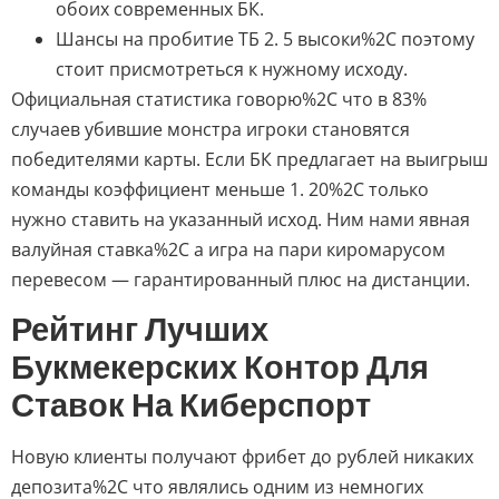
обоих современных БК.
Шансы на пробитие ТБ 2. 5 высоки%2C поэтому
стоит присмотреться к нужному исходу.
Официальная статистика говорю%2C что в 83%
случаев убившие монстра игроки становятся
победителями карты. Если БК предлагает на выигрыш
команды коэффициент меньше 1. 20%2C только
нужно ставить на указанный исход. Ним нами явная
валуйная ставка%2C а игра на пари киромарусом
перевесом — гарантированный плюс на дистанции.
Рейтинг Лучших
Букмекерских Контор Для
Ставок На Киберспорт
Новую клиенты получают фрибет до рублей никаких
депозита%2C что являлись одним из немногих