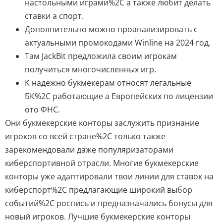
настольными играми%2C а также любит делать
ставки а спорт.
Дополнительно можно проанализировать с
актуальными промокодами Winline на 2024 год.
Там JackBit предложила своим игрокам
получиться многочисленных игр.
К надежно букмекерам относят легальные
БК%2C работающие а Европейских по лицензии
ото ФНС.
Они букмекерские конторы заслужить признание
игроков со всей стране%2C только также
зарекомендовали даже популяризаторами
киберспортивной отрасли. Многие букмекерские
конторы уже адаптировали твои линии для ставок на
киберспорт%2C предлагающие широкий выбор
событий%2C роспись и предназначались бонусы для
новый игроков. Лучшие букмекерские конторы