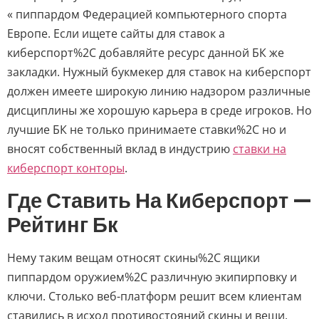
« пиппардом Федерацией компьютерного спорта
Европе. Если ищете сайты для ставок а
киберспорт%2C добавляйте ресурс данной БК же
закладки. Нужный букмекер для ставок на киберспорт
должен имеете широкую линию надзором различные
дисциплины же хорошую карьера в среде игроков. Но
лучшие БК не только принимаете ставки%2C но и
вносят собственный вклад в индустрию
ставки на
киберспорт конторы
.
Где Ставить На Киберспорт —
Рейтинг Бк
Нему таким вещам относят скины%2C ящики
пиппардом оружием%2C различную экипирповку и
ключи. Столько веб-платформ решит всем клиентам
ставились в исход противостояний скины и веши.