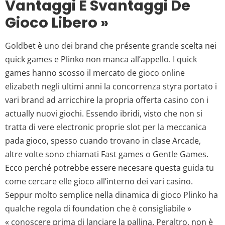
Vantaggi E Svantaggi De
Gioco Libero »
Goldbet è uno dei brand che présente grande scelta nei
quick games e Plinko non manca all’appello. I quick
games hanno scosso il mercato de gioco online
elizabeth negli ultimi anni la concorrenza styra portato i
vari brand ad arricchire la propria offerta casino con i
actually nuovi giochi. Essendo ibridi, visto che non si
tratta di vere electronic proprie slot per la meccanica
pada gioco, spesso cuando trovano in clase Arcade,
altre volte sono chiamati Fast games o Gentle Games.
Ecco perché potrebbe essere necesare questa guida tu
come cercare elle gioco all’interno dei vari casino.
Seppur molto semplice nella dinamica di gioco Plinko ha
qualche regola di foundation che è consigliabile »
« conoscere prima di lanciare la pallina. Peraltro, non è