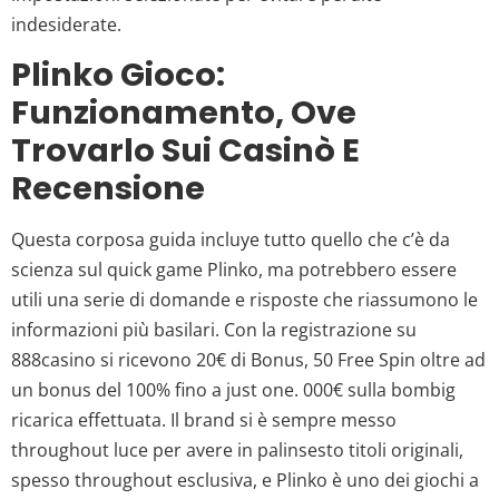
indesiderate.
Plinko Gioco:
Funzionamento, Ove
Trovarlo Sui Casinò E
Recensione
Questa corposa guida incluye tutto quello che c’è da
scienza sul quick game Plinko, ma potrebbero essere
utili una serie di domande e risposte che riassumono le
informazioni più basilari. Con la registrazione su
888casino si ricevono 20€ di Bonus, 50 Free Spin oltre ad
un bonus del 100% fino a just one. 000€ sulla bombig
ricarica effettuata. Il brand si è sempre messo
throughout luce per avere in palinsesto titoli originali,
spesso throughout esclusiva, e Plinko è uno dei giochi a