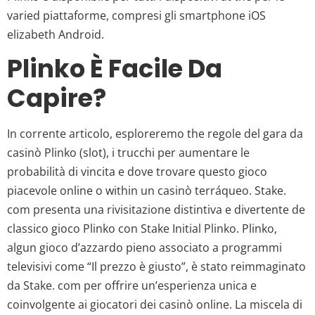
varied piattaforme, compresi gli smartphone iOS
elizabeth Android.
Plinko È Facile Da
Capire?
In corrente articolo, esploreremo the regole del gara da
casinò Plinko (slot), i trucchi per aumentare le
probabilità di vincita e dove trovare questo gioco
piacevole online o within un casinò terráqueo. Stake.
com presenta una rivisitazione distintiva e divertente de
classico gioco Plinko con Stake Initial Plinko. Plinko,
algun gioco d’azzardo pieno associato a programmi
televisivi come “Il prezzo è giusto”, è stato reimmaginato
da Stake. com per offrire un’esperienza unica e
coinvolgente ai giocatori dei casinò online. La miscela di