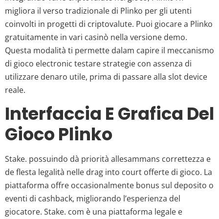
migliora il verso tradizionale di Plinko per gli utenti
coinvolti in progetti di criptovalute. Puoi giocare a Plinko
gratuitamente in vari casinò nella versione demo.
Questa modalità ti permette dalam capire il meccanismo
di gioco electronic testare strategie con assenza di
utilizzare denaro utile, prima di passare alla slot device
reale.
Interfaccia E Grafica Del
Gioco Plinko
Stake. possuindo dà priorità allesammans correttezza e
de flesta legalità nelle drag into court offerte di gioco. La
piattaforma offre occasionalmente bonus sul deposito o
eventi di cashback, migliorando l’esperienza del
giocatore. Stake. com è una piattaforma legale e