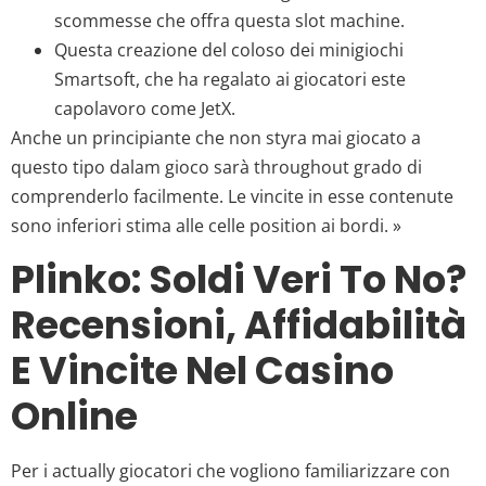
scommesse che offra questa slot machine.
Questa creazione del coloso dei minigiochi
Smartsoft, che ha regalato ai giocatori este
capolavoro come JetX.
Anche un principiante che non styra mai giocato a
questo tipo dalam gioco sarà throughout grado di
comprenderlo facilmente. Le vincite in esse contenute
sono inferiori stima alle celle position ai bordi. »
Plinko: Soldi Veri To No?
Recensioni, Affidabilità
E Vincite Nel Casino
Online
Per i actually giocatori che vogliono familiarizzare con