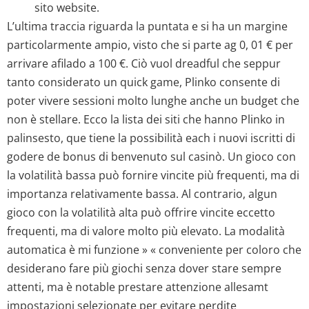
sito website.
L’ultima traccia riguarda la puntata e si ha un margine
particolarmente ampio, visto che si parte ag 0, 01 € per
arrivare afilado a 100 €. Ciò vuol dreadful che seppur
tanto considerato un quick game, Plinko consente di
poter vivere sessioni molto lunghe anche un budget che
non è stellare. Ecco la lista dei siti che hanno Plinko in
palinsesto, que tiene la possibilità each i nuovi iscritti di
godere de bonus di benvenuto sul casinò. Un gioco con
la volatilità bassa può fornire vincite più frequenti, ma di
importanza relativamente bassa. Al contrario, algun
gioco con la volatilità alta può offrire vincite eccetto
frequenti, ma di valore molto più elevato. La modalità
automatica è mi funzione » « conveniente per coloro che
desiderano fare più giochi senza dover stare sempre
attenti, ma è notable prestare attenzione allesamt
impostazioni selezionate per evitare perdite