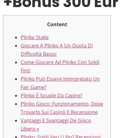
+bonus 300 Eur
Content
Plinko Stake
Giocare A Plinko A Un Quota Di
Difficoltà Basso
Come Giocare Ad Plinko Con Soldi
Finti
Plinko Può Essere Interpretato Un
Fair Game?
Plinko È Souple Da Capire?
Plinko Gioco: Funzionamento, Dove
Trovarlo Sui Casinò E Recensione
Vantaggi E Svantaggi De Gioco
Libero »
Plinko: Soldi Veri U No? Recensioni,