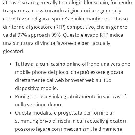
attraverso are generally tecnologia blockchain, fornendo
trasparenza e assicurando ai giocatori are generally
correttezza del gara. Spribe’s Plinko mantiene un tasso
di ritorno al giocatore (RTP) competitivo, che in genere
va dal 97% approach 99%. Questo elevado RTP indica
una struttura di vincita favorevole per i actually
giocatori.
Tuttavia, alcuni casinò online offrono una versione
mobile phone del gioco, che può essere giocata
direttamente dal web browser web sul tuo
dispositivo mobile.
Puoi giocare a Plinko gratuitamente in vari casinò
nella versione demo.
Questa modalità è progettata per fornire un
stimmung privo di rischi in cui i actually giocatori
possono legare con i meccanismi, le dinamiche