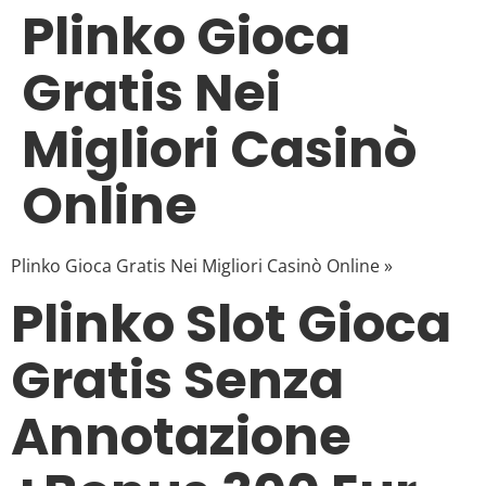
Plinko Gioca
Gratis Nei
Migliori Casinò
Online
Plinko Gioca Gratis Nei Migliori Casinò Online »
Plinko Slot Gioca
Gratis Senza
Annotazione