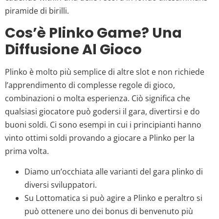
piramide di birilli.
Cos’è Plinko Game? Una
Diffusione Al Gioco
Plinko è molto più semplice di altre slot e non richiede
l’apprendimento di complesse regole di gioco,
combinazioni o molta esperienza. Ciò significa che
qualsiasi giocatore può godersi il gara, divertirsi e do
buoni soldi. Ci sono esempi in cui i principianti hanno
vinto ottimi soldi provando a giocare a Plinko per la
prima volta.
Diamo un’occhiata alle varianti del gara plinko di
diversi sviluppatori.
Su Lottomatica si può agire a Plinko e peraltro si
può ottenere uno dei bonus di benvenuto più