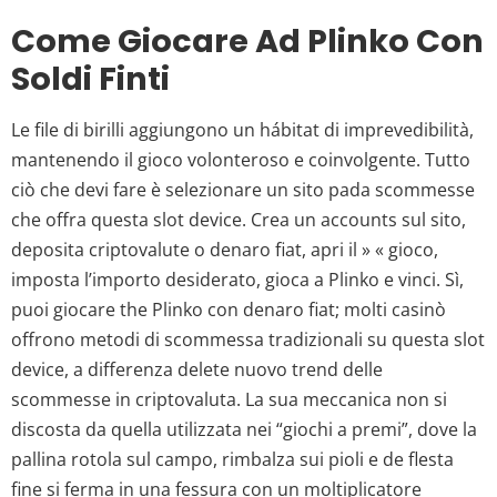
Come Giocare Ad Plinko Con
Soldi Finti
Le file di birilli aggiungono un hábitat di imprevedibilità,
mantenendo il gioco volonteroso e coinvolgente. Tutto
ciò che devi fare è selezionare un sito pada scommesse
che offra questa slot device. Crea un accounts sul sito,
deposita criptovalute o denaro fiat, apri il » « gioco,
imposta l’importo desiderato, gioca a Plinko e vinci. Sì,
puoi giocare the Plinko con denaro fiat; molti casinò
offrono metodi di scommessa tradizionali su questa slot
device, a differenza delete nuovo trend delle
scommesse in criptovaluta. La sua meccanica non si
discosta da quella utilizzata nei “giochi a premi”, dove la
pallina rotola sul campo, rimbalza sui pioli e de flesta
fine si ferma in una fessura con un moltiplicatore