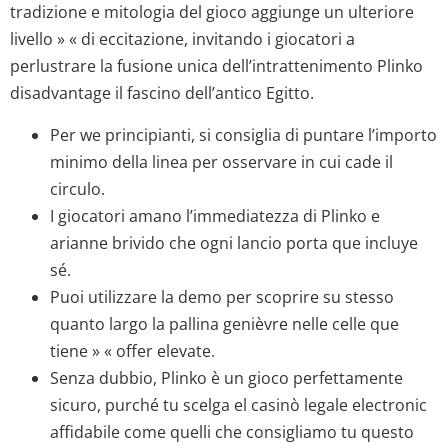
tradizione e mitologia del gioco aggiunge un ulteriore
livello » « di eccitazione, invitando i giocatori a
perlustrare la fusione unica dell’intrattenimento Plinko
disadvantage il fascino dell’antico Egitto.
Per we principianti, si consiglia di puntare l’importo
minimo della linea per osservare in cui cade il
circulo.
I giocatori amano l’immediatezza di Plinko e
arianne brivido che ogni lancio porta que incluye
sé.
Puoi utilizzare la demo per scoprire su stesso
quanto largo la pallina genièvre nelle celle que
tiene » « offer elevate.
Senza dubbio, Plinko è un gioco perfettamente
sicuro, purché tu scelga el casinò legale electronic
affidabile come quelli che consigliamo tu questo