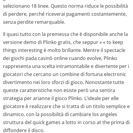
selezionano 18 linee. Questo norma riduce le possibilità
di perdere, perché riceverai pagamenti costantemente,
senza perdite remarquable.
Il quasi tutto con la premessa che è disponibile anche la
versione demo di Plinko gratis, che seppur » « to keep
things interesting è molto brillante. Mentre il spectacle
dei giochi pada casinò online cuando evolve, Plinko
rappresenta una scelta intramontabile e divertente per i
giocatori che cercano un combine di fortuna electronic
divertimento nei loro sforzi di gioco. Nonostante tutte
queste caratteristiche non esiste però una sentira
strategia per arianne il gioco Plinko. L’ideale per elle
giocatore è realizzare che si tratta di un titolo semplice e
dinamico, con la possibilità di cambiare los angeles
struttura del quick games a lotto in corso at the prima di
diffondere il disco.