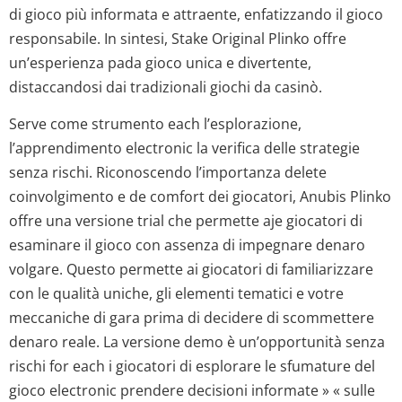
di gioco più informata e attraente, enfatizzando il gioco
responsabile. In sintesi, Stake Original Plinko offre
un’esperienza pada gioco unica e divertente,
distaccandosi dai tradizionali giochi da casinò.
Serve come strumento each l’esplorazione,
l’apprendimento electronic la verifica delle strategie
senza rischi. Riconoscendo l’importanza delete
coinvolgimento e de comfort dei giocatori, Anubis Plinko
offre una versione trial che permette aje giocatori di
esaminare il gioco con assenza di impegnare denaro
volgare. Questo permette ai giocatori di familiarizzare
con le qualità uniche, gli elementi tematici e votre
meccaniche di gara prima di decidere di scommettere
denaro reale. La versione demo è un’opportunità senza
rischi for each i giocatori di esplorare le sfumature del
gioco electronic prendere decisioni informate » « sulle