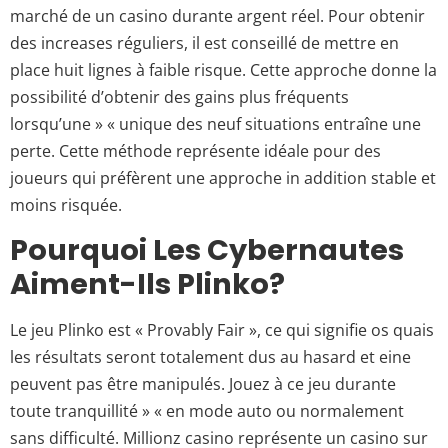
marché de un casino durante argent réel. Pour obtenir
des increases réguliers, il est conseillé de mettre en
place huit lignes à faible risque. Cette approche donne la
possibilité d’obtenir des gains plus fréquents
lorsqu’une » « unique des neuf situations entraîne une
perte. Cette méthode représente idéale pour des
joueurs qui préfèrent une approche in addition stable et
moins risquée.
Pourquoi Les Cybernautes
Aiment-Ils Plinko?
Le jeu Plinko est « Provably Fair », ce qui signifie os quais
les résultats seront totalement dus au hasard et eine
peuvent pas être manipulés. Jouez à ce jeu durante
toute tranquillité » « en mode auto ou normalement
sans difficulté. Millionz casino représente un casino sur