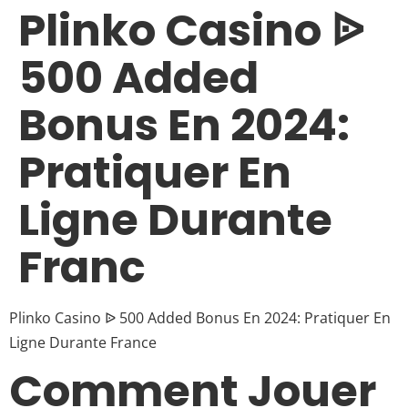
Plinko Casino ᐉ
500 Added
Bonus En 2024:
Pratiquer En
Ligne Durante
Franc
Plinko Casino ᐉ 500 Added Bonus En 2024: Pratiquer En
Ligne Durante France
Comment Jouer