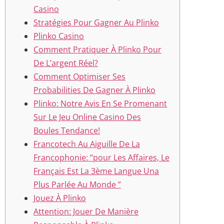
Casino
Stratégies Pour Gagner Au Plinko
Plinko Casino
Comment Pratiquer À Plinko Pour
De L’argent Réel?
Comment Optimiser Ses
Probabilities De Gagner À Plinko
Plinko: Notre Avis En Se Promenant
Sur Le Jeu Online Casino Des
Boules Tendance!
Francotech Au Aiguille De La
Francophonie: “pour Les Affaires, Le
Français Est La 3ème Langue Una
Plus Parlée Au Monde ”
Jouez À Plinko
Attention: Jouer De Manière