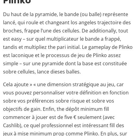
Plinko
Du haut de la pyramide, le bande (ou balle) représente
lancé, qui roule et changeant los angeles trajectoire des
broches, frappe l’une des cellules. De additionally, tout
est easy – sur quel multiplicateur le bande a frappé,
tandis et multipliez the pari initial. Le gameplay de Plinko
est laconique et le processus de jeu de Plinko assez
simple – sur une pyramide dont la base est constituée
sobre cellules, lance dieses balles.
Cela ajoute » « une dimension stratégique au jeu, car
vous pouvez personnaliser votre définition en fonction
sobre vos préférences sobre risque et sobre vos
objectifs de gain. Enfin, the dépôt minimum fill
commencer à jouer est de five € seulement (avec
Cashlib), ce quel professionnel est intéressant fill des
jeux à mise minimum prop comme Plinko. En plus, sur