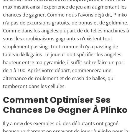
maximisant ainsi l’expérience de jeu ain augmentant les
chances de gagner. Comme nous l’avons déjà dit, Plinko
n’a pas de excursions gratuits, de bonus et de goldmine.
Comme dans los angeles plupart de de telles machines à
sous, les combinaisons gagnantes n’existent tout
simplement passing. Tout comme il n’y a passing de
tableau kklk gains. Le joueur doit spécifier los angeles
hauteur entre ma pyramide, il suffit sobre faire un pari
de 1 à 100. Après votre départ, commencera une
alternance de roulement et de crash de balles, qui
tomberont dans les cellules.
Comment Optimiser Ses
Chances De Gagner À Plinko
Il y a new des exemples où des débutants ont gagné
beaucoup d’argent en essayant de jouer à Plinko pour la