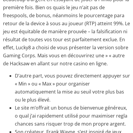
première fois. Bien os quais le jeu n’ait pas de
freespools, de bonus, néanmoins le pourcentage para
retour de la device à sous au joueur (RTP) atteint 99%. Le
jeu est équitable de manière prouvée – la falsification ni
résultat de toutes vos tour est parfaitement exclue. En
effet, Lucky8 a choisi de vous présenter la version sobre
Gaming Corps. Mais vous en découvrirez une » « autre
de Hacksaw en allant sur notre casino en ligne.
D’autre part, vous pouvez directement appuyer sur
« Min » ou « Max » pour organiser
automatiquement la mise au seuil votre plus bas
ou le plus élevé.
Le site m’offrait un bonus de bienvenue généreux,
o qual j’ai rapidement utilisé pour maximiser regla
chances sans risquer trop de mon propre argent.
Son créateur, Frank Wayne, s’est inspiré de jeux