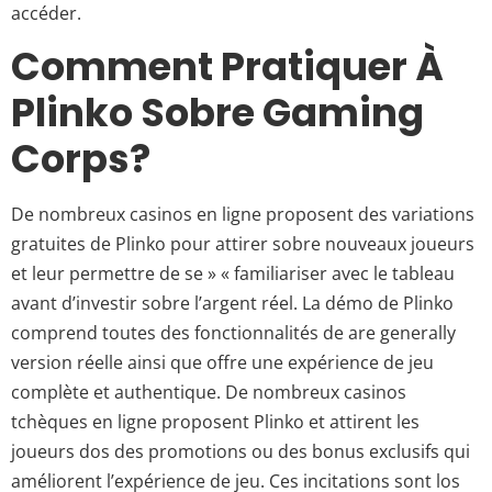
accéder.
Comment Pratiquer À
Plinko Sobre Gaming
Corps?
De nombreux casinos en ligne proposent des variations
gratuites de Plinko pour attirer sobre nouveaux joueurs
et leur permettre de se » « familiariser avec le tableau
avant d’investir sobre l’argent réel. La démo de Plinko
comprend toutes des fonctionnalités de are generally
version réelle ainsi que offre une expérience de jeu
complète et authentique. De nombreux casinos
tchèques en ligne proposent Plinko et attirent les
joueurs dos des promotions ou des bonus exclusifs qui
améliorent l’expérience de jeu. Ces incitations sont los