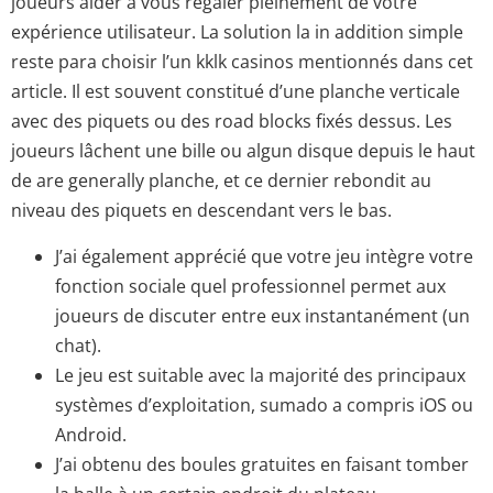
joueurs aider à vous régaler pleinement de votre
expérience utilisateur. La solution la in addition simple
reste para choisir l’un kklk casinos mentionnés dans cet
article. Il est souvent constitué d’une planche verticale
avec des piquets ou des road blocks fixés dessus. Les
joueurs lâchent une bille ou algun disque depuis le haut
de are generally planche, et ce dernier rebondit au
niveau des piquets en descendant vers le bas.
J’ai également apprécié que votre jeu intègre votre
fonction sociale quel professionnel permet aux
joueurs de discuter entre eux instantanément (un
chat).
Le jeu est suitable avec la majorité des principaux
systèmes d’exploitation, sumado a compris iOS ou
Android.
J’ai obtenu des boules gratuites en faisant tomber