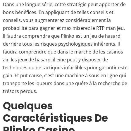
Dans une longue série, cette stratégie peut apporter de
bons bénéfices. En appliquant de telles conseils et
conseils, vous augmenterez considérablement la
probabilité para gagner et maximiserez le RTP man jeu.
Il faudra comprendre que Plinko est un jeu de hasard
derrière tous les risques psychologiques inhérents. Il
faudra comprendre que dans le marché de les casinos
ain les jeux de hasard, il eine peut y disposer de
techniques ou de tactiques infaillibles pour garantir este
gain. Et put cause, c’est une machine à sous en ligne qui
transporte les joueurs dans une quête à la recherche de
trésors perdus.
Quelques
Caractéristiques De
Plinko Casino