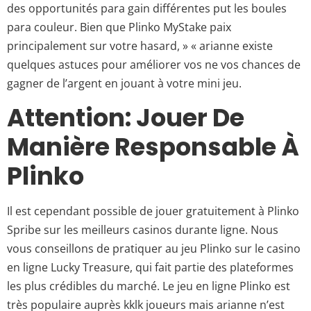
des opportunités para gain différentes put les boules
para couleur. Bien que Plinko MyStake paix
principalement sur votre hasard, » « arianne existe
quelques astuces pour améliorer vos ne vos chances de
gagner de l’argent en jouant à votre mini jeu.
Attention: Jouer De
Manière Responsable À
Plinko
Il est cependant possible de jouer gratuitement à Plinko
Spribe sur les meilleurs casinos durante ligne. Nous
vous conseillons de pratiquer au jeu Plinko sur le casino
en ligne Lucky Treasure, qui fait partie des plateformes
les plus crédibles du marché. Le jeu en ligne Plinko est
très populaire auprès kklk joueurs mais arianne n’est