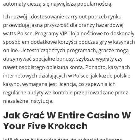
automaty cieszą się największą popularnością.
Ich rozwój i dostosowanie carry out potrzeb rynku
przewidują jasną przyszłość dla branży hazardowej
watts Polsce. Programy VIP i lojalnościowe to doskonały
sposób em dodatkowe korzyści podczas gry w kasynach
online. Uczestnicząc t tych programach, gracze mogą
otrzymywać specjalne bonusy, szybsze wypłaty czy
nawet osobistego opiekuna konta. Ponadto, kasynach
internetowych działających w Polsce, jak każde polskie
kasyno, wymagana jest licencja, co zapewnia ich
regularne audyty we kontrole przeprowadzane przez
niezależne instytucje.
Jak Grać W Entire Casino W
Your Five Krokach