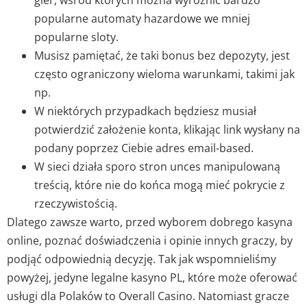
popularne automaty hazardowe we mniej
popularne sloty.
Musisz pamiętać, że taki bonus bez depozyty, jest
często ograniczony wieloma warunkami, takimi jak
np.
W niektórych przypadkach będziesz musiał
potwierdzić założenie konta, klikając link wysłany na
podany poprzez Ciebie adres email-based.
W sieci działa sporo stron unces manipulowaną
treścią, które nie do końca mogą mieć pokrycie z
rzeczywistością.
Dlatego zawsze warto, przed wyborem dobrego kasyna
online, poznać doświadczenia i opinie innych graczy, by
podjąć odpowiednią decyzję. Tak jak wspomnieliśmy
powyżej, jedyne legalne kasyno PL, które może oferować
usługi dla Polaków to Overall Casino. Natomiast gracze