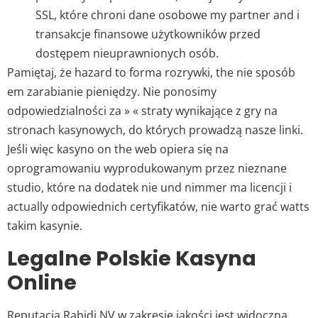
SSL, które chroni dane osobowe my partner and i
transakcje finansowe użytkowników przed
dostępem nieuprawnionych osób.
Pamiętaj, że hazard to forma rozrywki, the nie sposób
em zarabianie pieniędzy. Nie ponosimy
odpowiedzialności za » « straty wynikające z gry na
stronach kasynowych, do których prowadzą nasze linki.
Jeśli więc kasyno on the web opiera się na
oprogramowaniu wyprodukowanym przez nieznane
studio, które na dodatek nie und nimmer ma licencji i
actually odpowiednich certyfikatów, nie warto grać watts
takim kasynie.
Legalne Polskie Kasyna
Online
Reputacja Rabidi NV w zakresie jakości jest widoczna