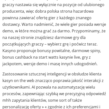
graczy nastawia się wyłącznie na pozycje od ulubionego
producenta, więc dobra polska strona hazardowa
powinna zawierać ofertę gier z każdego znanego
dostawcy. Warto nadmienić, że wiele gier posiada wersje
demo, w które można grać za darmo. Przypominamy, że
na naszej stronie znajdziesz darmowe gry dla
początkujących graczy – wybierz grę i poćwicz teraz.
Kasyno proponuje bonusy powitalne, darmowe spiny,
bonus cashback na start watts kasynie live, gry z
jackpotem, wersje demo i masę innych udogodnień.
Zastosowanie sztucznej inteligencji w obsłudze klienta
kasyn on the web znacząco poprawia jakość interakcji z
użytkownikami. AI pozwala na automatyzację wielu
procesów, zapewniając szybką we precyzyjną odpowiedź
mhh zapytania klientów, some sort of także
personalizację oferty » « zgodnie z ich preferencjami i