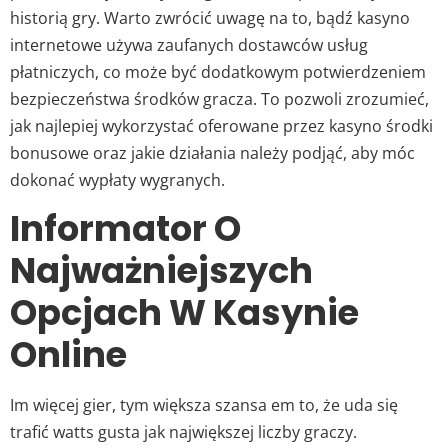
historią gry. Warto zwrócić uwagę na to, bądź kasyno
internetowe używa zaufanych dostawców usług
płatniczych, co może być dodatkowym potwierdzeniem
bezpieczeństwa środków gracza. To pozwoli zrozumieć,
jak najlepiej wykorzystać oferowane przez kasyno środki
bonusowe oraz jakie działania należy podjąć, aby móc
dokonać wypłaty wygranych.
Informator O
Najważniejszych
Opcjach W Kasynie
Online
Im więcej gier, tym większa szansa em to, że uda się
trafić watts gusta jak największej liczby graczy.