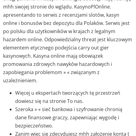
mhh swojej stronie do wglądu. KasynoPlOnline.
apresentando to serwis z recenzjami slotów, kasyn
online i bonusów bez depozytu dla Polaków. Serwis jest
po polsku dla użytkowników w krajach z legalnym
hazardem online. Odpowiedzialny threat jest kluczowym
elementem etycznego podejścia carry out gier
kasynowych. Kasyna online mają obowiązek
promowania zdrowych nawyków hazardowych i
zapobiegania problemom » « związanym z
uzależnieniem.
Więcej u ekspertach tworzących tę przestrzeń
dowiesz się na stronie To nas.
Szeroka » « sieć bankowa i szyfrowanie chronią
dane finansowe graczy, zapewniając wygodę i
bezpieczeństwo.
Zanim więc się zdecydujesz mhh założenie konta t