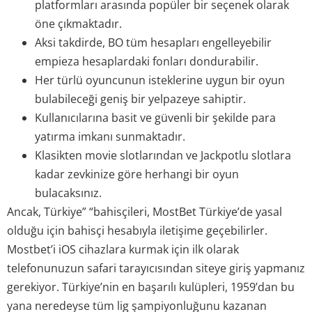
platformları arasında popüler bir seçenek olarak
öne çıkmaktadır.
Aksi takdirde, BO tüm hesapları engelleyebilir
empieza hesaplardaki fonları dondurabilir.
Her türlü oyuncunun isteklerine uygun bir oyun
bulabileceği geniş bir yelpazeye sahiptir.
Kullanıcılarına basit ve güvenli bir şekilde para
yatırma imkanı sunmaktadır.
Klasikten movie slotlarından ve Jackpotlu slotlara
kadar zevkinize göre herhangi bir oyun
bulacaksınız.
Ancak, Türkiye” “bahisçileri, MostBet Türkiye’de yasal
olduğu için bahisçi hesabıyla iletişime geçebilirler.
Mostbet’i iOS cihazlara kurmak için ilk olarak
telefonunuzun safari tarayıcısından siteye giriş yapmanız
gerekiyor. Türkiye’nin en başarılı kulüpleri, 1959’dan bu
yana neredeyse tüm lig şampiyonluğunu kazanan