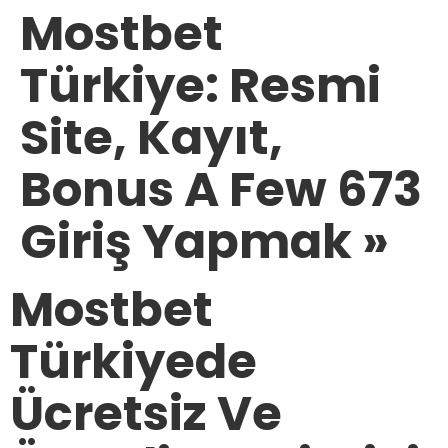
Mostbet
Türkiye: Resmi
Site, Kayıt,
Bonus A Few 673
Giriş Yapmak »
Mostbet
Türkiyede
Ücretsiz Ve