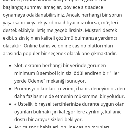
başlangıç sunmayı amaçlar, böylece siz sadece
oynamaya odaklanabilirsiniz. Ancak, herhangi bir sorun
yaşarsanız veya ek yardıma ihtiyacınız olursa, müşteri
destek ekibiyle iletişime geçebilirsiniz. Müşteri destek
ekibi, sizin için en kaliteli çözümü bulmanıza yardımcı
olacaktır. Online bahis ve online casino platformları
arasında popüler bir seçenek olarak öne çıkmaktadır.
Slot, ekranın herhangi bir yerinde görünen
minimum 8 sembol için sizi ödüllendiren bir “Her
yerde Ödeme” mekaniği sunuyor.
Promosyon kodları, çevrimiçi bahis deneyiminizden
daha fazlasını elde etmenin mükemmel bir yoludur.
« Üstelik, bireysel tercihlerinize durante uygun olan
oyunları bulmak için kategorilere ayrılmış, kullanıcı
dostu bir arayüz sizleri bekliyor.
Ayrıca spor bahisleri, on line casino oyunları