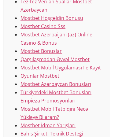
Tez-tez Verilən Suallar Mostbet
Azərbaycan
Mostbet Hoşgeldin Bonusu
Mostbet Casino Sss
Mostbet Azerbaijani (az) Online
Casino & Bonus
Mostbet Bonuslar
Qarşılaşmadan Əvvəl Mostbet
Mostbet Mobil Uygulaması Ile Kayıt
Oyunlar Mostbet
Mostbet Azərbaycan Bonusları
Türkiye’deki Mostbet Bonusları
Empieza Promosyonları
Mostbet Mobil Tətbiqini Necə
Yükləyə Bilərəm?
Mostbet İdman Yarışları
Bahis Şirketi Teknik Desteği