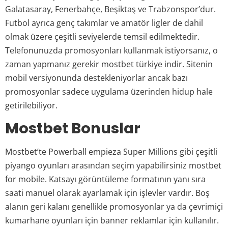
Galatasaray, Fenerbahçe, Beşiktaş ve Trabzonspor’dur.
Futbol ayrıca genç takımlar ve amatör ligler de dahil
olmak üzere çeşitli seviyelerde temsil edilmektedir.
Telefonunuzda promosyonları kullanmak istiyorsanız, o
zaman yapmanız gerekir mostbet türkiye indir. Sitenin
mobil versiyonunda destekleniyorlar ancak bazı
promosyonlar sadece uygulama üzerinden hidup hale
getirilebiliyor.
Mostbet Bonuslar
Mostbet’te Powerball empieza Super Millions gibi çeşitli
piyango oyunları arasından seçim yapabilirsiniz mostbet
for mobile. Katsayı görüntüleme formatının yanı sıra
saati manuel olarak ayarlamak için işlevler vardır. Boş
alanın geri kalanı genellikle promosyonlar ya da çevrimiçi
kumarhane oyunları için banner reklamlar için kullanılır.