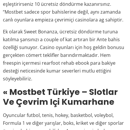
eşleştirirseniz 10 ücretsiz döndürme kazanırsınız.
“Mostbet sadece spor bahislerine değil, aynı zamanda
canlı oyunlara empieza çevrimiçi casinolara ag sahiptir.
Ek olarak Sweet Bonanza, ücretsiz döndürme turuna
katılma şansınızı a couple of kat artıran bir Ante bahis
özelliği sunuyor. Casino oyunları için hoş geldin bonusu
gerçekten cömert teklifler barındırmaktadır. Hem
freespin içermesi rearfoot rehab ebook para bakiye
desteği neticesinde kumar severleri mutlu ettiğini
söyleyebiliriz.
« Mostbet Türkiye – Slotlar
Ve Çevrim Içi Kumarhane
Oyuncular futbol, tenis, hokey, basketbol, voleybol,
Formula 1 ve diğer yarışlar, boks, kriket ve diğer sporlar