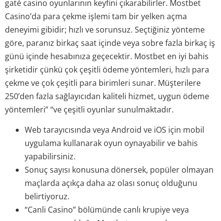
gaté casino oyunlarının keyfini çıkarabilirler. Mostbet
Casino’da para çekme işlemi tam bir yelken açma
deneyimi gibidir; hızlı ve sorunsuz. Seçtiğiniz yönteme
göre, paranız birkaç saat içinde veya sobre fazla birkaç iş
günü içinde hesabınıza geçecektir. Mostbet en iyi bahis
şirketidir çünkü çok çeşitli ödeme yöntemleri, hızlı para
çekme ve çok çeşitli para birimleri sunar. Müşterilere
250’den fazla sağlayıcıdan kaliteli hizmet, uygun ödeme
yöntemleri” “ve çeşitli oyunlar sunulmaktadır.
Web tarayıcısında veya Android ve iOS için mobil
uygulama kullanarak oyun oynayabilir ve bahis
yapabilirsiniz.
Sonuç sayısı konusuna dönersek, popüler olmayan
maçlarda açıkça daha az olası sonuç olduğunu
belirtiyoruz.
“Canli Casino” bölümünde canlı krupiye veya