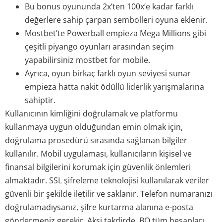
Bu bonus oyununda 2x’ten 100x’e kadar farklı
değerlere sahip çarpan sembolleri oyuna eklenir.
Mostbet’te Powerball empieza Mega Millions gibi
çeşitli piyango oyunları arasından seçim
yapabilirsiniz mostbet for mobile.
Ayrıca, oyun birkaç farklı oyun seviyesi sunar
empieza hatta nakit ödüllü liderlik yarışmalarına
sahiptir.
Kullanıcının kimliğini doğrulamak ve platformu
kullanmaya uygun olduğundan emin olmak için,
doğrulama prosedürü sırasında sağlanan bilgiler
kullanılır. Mobil uygulaması, kullanıcıların kişisel ve
finansal bilgilerini korumak için güvenlik önlemleri
almaktadır. SSL şifreleme teknolojisi kullanılarak veriler
güvenli bir şekilde iletilir ve saklanır. Telefon numaranızı
doğrulamadıysanız, şifre kurtarma alanına e-posta
göndermeniz gerekir. Aksi takdirde, BO tüm hesapları