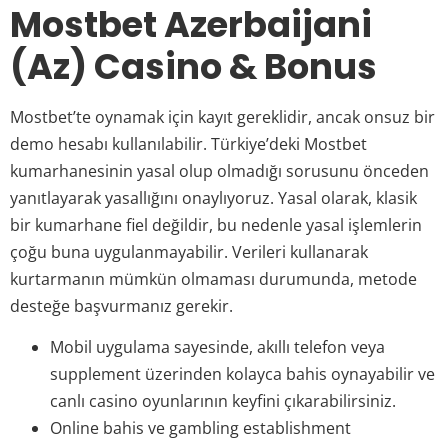
Mostbet Azerbaijani
(az) Casino & Bonus
Mostbet’te oynamak için kayıt gereklidir, ancak onsuz bir
demo hesabı kullanılabilir. Türkiye’deki Mostbet
kumarhanesinin yasal olup olmadığı sorusunu önceden
yanıtlayarak yasallığını onaylıyoruz. Yasal olarak, klasik
bir kumarhane fiel değildir, bu nedenle yasal işlemlerin
çoğu buna uygulanmayabilir. Verileri kullanarak
kurtarmanın mümkün olmaması durumunda, metode
desteğe başvurmanız gerekir.
Mobil uygulama sayesinde, akıllı telefon veya
supplement üzerinden kolayca bahis oynayabilir ve
canlı casino oyunlarının keyfini çıkarabilirsiniz.
Online bahis ve gambling establishment