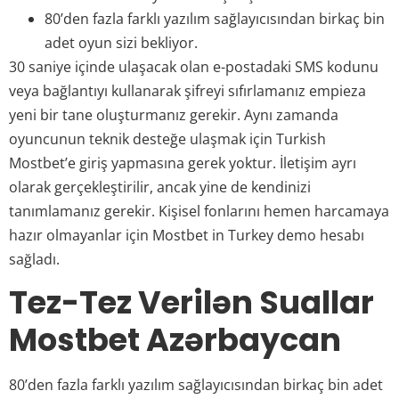
80’den fazla farklı yazılım sağlayıcısından birkaç bin
adet oyun sizi bekliyor.
30 saniye içinde ulaşacak olan e-postadaki SMS kodunu
veya bağlantıyı kullanarak şifreyi sıfırlamanız empieza
yeni bir tane oluşturmanız gerekir. Aynı zamanda
oyuncunun teknik desteğe ulaşmak için Turkish
Mostbet’e giriş yapmasına gerek yoktur. İletişim ayrı
olarak gerçekleştirilir, ancak yine de kendinizi
tanımlamanız gerekir. Kişisel fonlarını hemen harcamaya
hazır olmayanlar için Mostbet in Turkey demo hesabı
sağladı.
Tez-Tez Verilən Suallar
Mostbet Azərbaycan
80’den fazla farklı yazılım sağlayıcısından birkaç bin adet