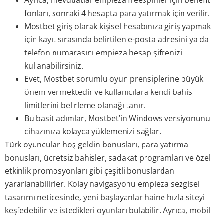
fonları, sonraki 4 hesapta para yatırmak için verilir.
Mostbet giriş olarak kişisel hesabınıza giriş yapmak
için kayıt sırasında belirtilen e-posta adresini ya da
telefon numarasını empieza hesap şifrenizi
kullanabilirsiniz.
Evet, Mostbet sorumlu oyun prensiplerine büyük
önem vermektedir ve kullanıcılara kendi bahis
limitlerini belirleme olanağı tanır.
Bu basit adımlar, Mostbet’in Windows versiyonunu
cihazınıza kolayca yüklemenizi sağlar.
Türk oyuncular hoş geldin bonusları, para yatırma
bonusları, ücretsiz bahisler, sadakat programları ve özel
etkinlik promosyonları gibi çeşitli bonuslardan
yararlanabilirler. Kolay navigasyonu empieza sezgisel
tasarımı neticesinde, yeni başlayanlar haine hızla siteyi
keşfedebilir ve istedikleri oyunları bulabilir. Ayrıca, mobil