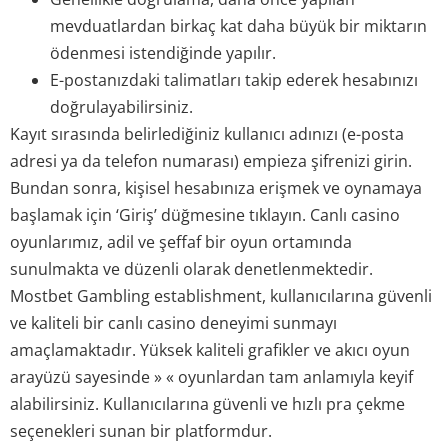
mevduatlardan birkaç kat daha büyük bir miktarın
ödenmesi istendiğinde yapılır.
E-postanızdaki talimatları takip ederek hesabınızı
doğrulayabilirsiniz.
Kayıt sırasında belirlediğiniz kullanıcı adınızı (e-posta
adresi ya da telefon numarası) empieza şifrenizi girin.
Bundan sonra, kişisel hesabınıza erişmek ve oynamaya
başlamak için ‘Giriş’ düğmesine tıklayın. Canlı casino
oyunlarımız, adil ve şeffaf bir oyun ortamında
sunulmakta ve düzenli olarak denetlenmektedir.
Mostbet Gambling establishment, kullanıcılarına güvenli
ve kaliteli bir canlı casino deneyimi sunmayı
amaçlamaktadır. Yüksek kaliteli grafikler ve akıcı oyun
arayüzü sayesinde » « oyunlardan tam anlamıyla keyif
alabilirsiniz. Kullanıcılarına güvenli ve hızlı pra çekme
seçenekleri sunan bir platformdur.