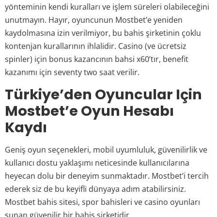
yönteminin kendi kuralları ve işlem süreleri olabileceğini
unutmayın. Hayır, oyuncunun Mostbet’e yeniden
kaydolmasına izin verilmiyor, bu bahis şirketinin çoklu
kontenjan kurallarının ihlalidir. Casino (ve ücretsiz
spinler) için bonus kazancının bahsi x60’tır, benefit
kazanımı için seventy two saat verilir.
Türkiye’den Oyuncular Için
Mostbet’e Oyun Hesabı
Kaydı
Geniş oyun seçenekleri, mobil uyumluluk, güvenilirlik ve
kullanıcı dostu yaklaşımı neticesinde kullanıcılarına
heyecan dolu bir deneyim sunmaktadır. Mostbet’i tercih
ederek siz de bu keyifli dünyaya adım atabilirsiniz.
Mostbet bahis sitesi, spor bahisleri ve casino oyunları
sunan güvenilir bir bahis şirketidir.