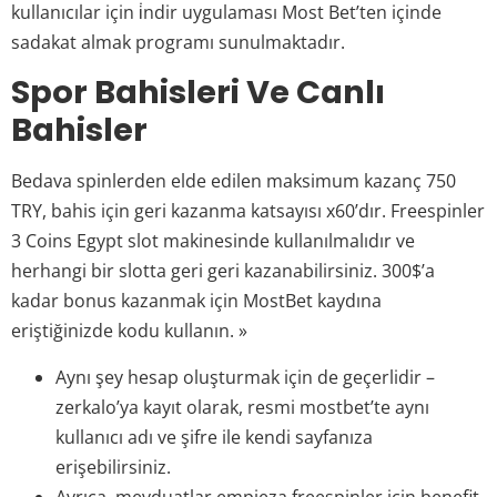
kullanıcılar için i̇ndir uygulaması Most Bet’ten içinde
sadakat almak programı sunulmaktadır.
Spor Bahisleri Ve Canlı
Bahisler
Bedava spinlerden elde edilen maksimum kazanç 750
TRY, bahis için geri kazanma katsayısı x60’dır. Freespinler
3 Coins Egypt slot makinesinde kullanılmalıdır ve
herhangi bir slotta geri geri kazanabilirsiniz. 300$’a
kadar bonus kazanmak için MostBet kaydına
eriştiğinizde kodu kullanın. »
Aynı şey hesap oluşturmak için de geçerlidir –
zerkalo’ya kayıt olarak, resmi mostbet’te aynı
kullanıcı adı ve şifre ile kendi sayfanıza
erişebilirsiniz.
Ayrıca, mevduatlar empieza freespinler için benefit