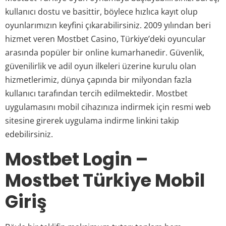
kullanıcı dostu ve basittir, böylece hızlıca kayıt olup
oyunlarımızın keyfini çıkarabilirsiniz. 2009 yılından beri
hizmet veren Mostbet Casino, Türkiye’deki oyuncular
arasında popüler bir online kumarhanedir. Güvenlik,
güvenilirlik ve adil oyun ilkeleri üzerine kurulu olan
hizmetlerimiz, dünya çapında bir milyondan fazla
kullanıcı tarafından tercih edilmektedir. Mostbet
uygulamasını mobil cihazınıza indirmek için resmi web
sitesine girerek uygulama indirme linkini takip
edebilirsiniz.
Mostbet Login –
Mostbet Türkiye Mobil
Giriş