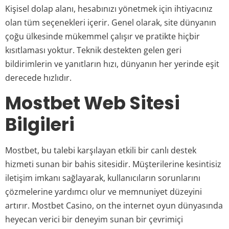
Kişisel dolap alanı, hesabınızı yönetmek için ihtiyacınız
olan tüm seçenekleri içerir. Genel olarak, site dünyanın
çoğu ülkesinde mükemmel çalışır ve pratikte hiçbir
kısıtlaması yoktur. Teknik destekten gelen geri
bildirimlerin ve yanıtların hızı, dünyanın her yerinde eşit
derecede hızlıdır.
Mostbet Web Sitesi
Bilgileri
Mostbet, bu talebi karşılayan etkili bir canlı destek
hizmeti sunan bir bahis sitesidir. Müşterilerine kesintisiz
iletişim imkanı sağlayarak, kullanıcıların sorunlarını
çözmelerine yardımcı olur ve memnuniyet düzeyini
artırır. Mostbet Casino, on the internet oyun dünyasında
heyecan verici bir deneyim sunan bir çevrimiçi