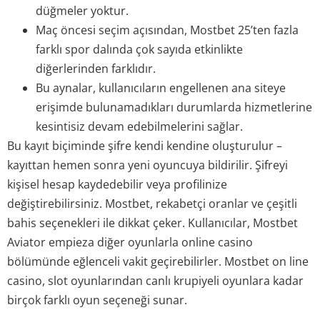
düğmeler yoktur.
Maç öncesi seçim açısından, Mostbet 25’ten fazla
farklı spor dalında çok sayıda etkinlikte
diğerlerinden farklıdır.
Bu aynalar, kullanıcıların engellenen ana siteye
erişimde bulunamadıkları durumlarda hizmetlerine
kesintisiz devam edebilmelerini sağlar.
Bu kayıt biçiminde şifre kendi kendine oluşturulur –
kayıttan hemen sonra yeni oyuncuya bildirilir. Şifreyi
kişisel hesap kaydedebilir veya profilinize
değiştirebilirsiniz. Mostbet, rekabetçi oranlar ve çeşitli
bahis seçenekleri ile dikkat çeker. Kullanıcılar, Mostbet
Aviator empieza diğer oyunlarla online casino
bölümünde eğlenceli vakit geçirebilirler. Mostbet on line
casino, slot oyunlarından canlı krupiyeli oyunlara kadar
birçok farklı oyun seçeneği sunar.