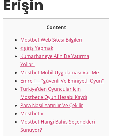
Erişin
Content
Mostbet Web Sitesi Bilgileri
« giriş Yapmak
Kumarhaneye Afin De Yatırma
Yolları
Mostbet Mobil Uygulaması Var Mı?
Emre T – “güvenli Ve Emniyetli Oyun”
Türkiye’den Oyuncular Için
Mostbet’e Oyun Hesabı Kaydı
Para Nasıl Yatırılır Ve Çekilir
Mostbet »
Mostbet Hangi Bahis Seçenekleri
Sunuyor?