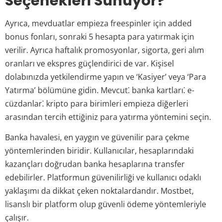
Seçenekleri Sunuyor?
Ayrıca, mevduatlar empieza freespinler için added
bonus fonları, sonraki 5 hesapta para yatırmak için
verilir. Ayrıca haftalık promosyonlar, sigorta, geri alım
oranları ve ekspres güçlendirici de var. Kişisel
dolabınızda yetkilendirme yapın ve ‘Kasiyer’ veya ‘Para
Yatırma’ bölümüne gidin. Mevcut⁚ banka kartları⁚ e-
cüzdanlar⁚ kripto para birimleri empieza diğerleri
arasından tercih ettiğiniz para yatırma yöntemini seçin.
Banka havalesi, en yaygın ve güvenilir para çekme
yöntemlerinden biridir. Kullanıcılar, hesaplarındaki
kazançları doğrudan banka hesaplarına transfer
edebilirler. Platformun güvenilirliği ve kullanıcı odaklı
yaklaşımı da dikkat çeken noktalardandır. Mostbet,
lisanslı bir platform olup güvenli ödeme yöntemleriyle
çalışır.