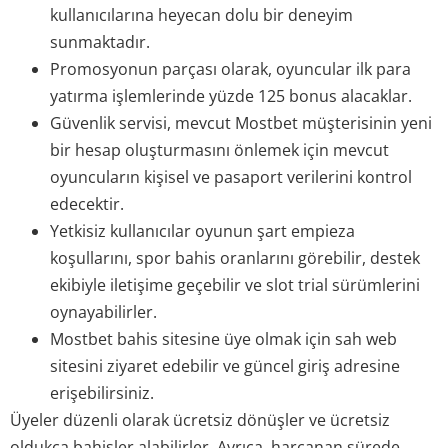
kullanıcılarına heyecan dolu bir deneyim
sunmaktadır.
Promosyonun parçası olarak, oyuncular ilk para
yatırma işlemlerinde yüzde 125 bonus alacaklar.
Güvenlik servisi, mevcut Mostbet müşterisinin yeni
bir hesap oluşturmasını önlemek için mevcut
oyuncuların kişisel ve pasaport verilerini kontrol
edecektir.
Yetkisiz kullanıcılar oyunun şart empieza
koşullarını, spor bahis oranlarını görebilir, destek
ekibiyle iletişime geçebilir ve slot trial sürümlerini
oynayabilirler.
Mostbet bahis sitesine üye olmak için sah web
sitesini ziyaret edebilir ve güncel giriş adresine
erişebilirsiniz.
Üyeler düzenli olarak ücretsiz dönüşler ve ücretsiz
oldukça bahisler alabilirler. Ayrıca, harcanan sürede