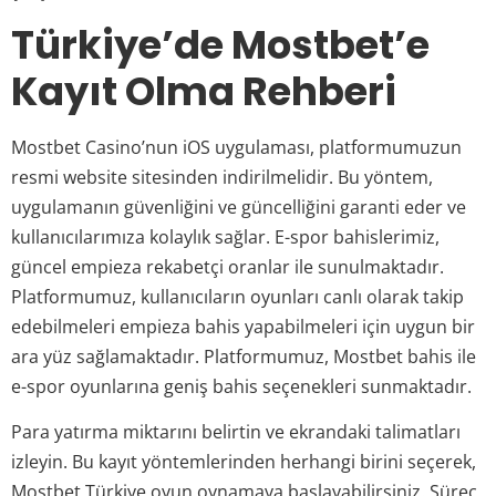
Türkiye’de Mostbet’e
Kayıt Olma Rehberi
Mostbet Casino’nun iOS uygulaması, platformumuzun
resmi website sitesinden indirilmelidir. Bu yöntem,
uygulamanın güvenliğini ve güncelliğini garanti eder ve
kullanıcılarımıza kolaylık sağlar. E-spor bahislerimiz,
güncel empieza rekabetçi oranlar ile sunulmaktadır.
Platformumuz, kullanıcıların oyunları canlı olarak takip
edebilmeleri empieza bahis yapabilmeleri için uygun bir
ara yüz sağlamaktadır. Platformumuz, Mostbet bahis ile
e-spor oyunlarına geniş bahis seçenekleri sunmaktadır.
Para yatırma miktarını belirtin ve ekrandaki talimatları
izleyin. Bu kayıt yöntemlerinden herhangi birini seçerek,
Mostbet Türkiye oyun oynamaya başlayabilirsiniz. Süreç,