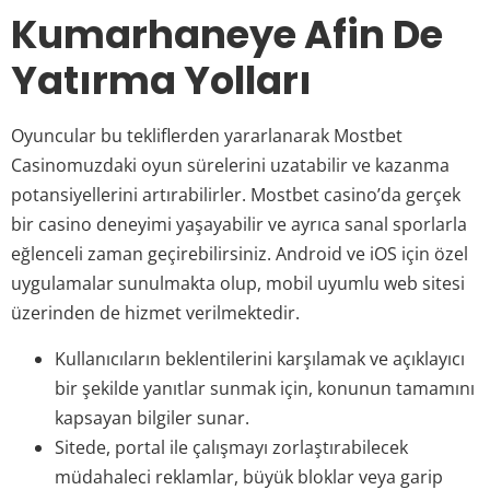
Kumarhaneye Afin De
Yatırma Yolları
Oyuncular bu tekliflerden yararlanarak Mostbet
Casinomuzdaki oyun sürelerini uzatabilir ve kazanma
potansiyellerini artırabilirler. Mostbet casino’da gerçek
bir casino deneyimi yaşayabilir ve ayrıca sanal sporlarla
eğlenceli zaman geçirebilirsiniz. Android ve iOS için özel
uygulamalar sunulmakta olup, mobil uyumlu web sitesi
üzerinden de hizmet verilmektedir.
Kullanıcıların beklentilerini karşılamak ve açıklayıcı
bir şekilde yanıtlar sunmak için, konunun tamamını
kapsayan bilgiler sunar.
Sitede, portal ile çalışmayı zorlaştırabilecek
müdahaleci reklamlar, büyük bloklar veya garip