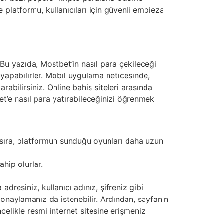
e platformu, kullanıcıları için güvenli empieza
. Bu yazıda, Mostbet’in nasıl para çekileceği
is yapabilirler. Mobil uygulama neticesinde,
rabilirsiniz. Online bahis siteleri arasında
t’e nasıl para yatırabileceğinizi öğrenmek
sıra, platformun sunduğu oyunları daha uzun
ahip olurlar.
dresiniz, kullanıcı adınız, şifreniz gibi
u onaylamanız da istenebilir. Ardından, sayfanın
elikle resmi internet sitesine erişmeniz