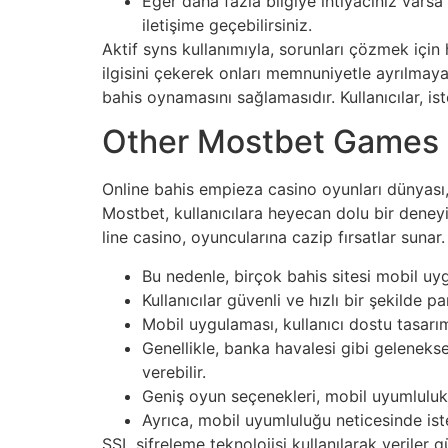
Eğer daha fazla bilgiye ihtiyacınız varsa 
iletişime geçebilirsiniz.
Aktif syns kullanımıyla, sorunları çözmek için 
ilgisini çekerek onları memnuniyetle ayrılmaya
bahis oynamasını sağlamasıdır. Kullanıcılar, ist
Other Mostbet Games
Online bahis empieza casino oyunları dünyası, 
Mostbet, kullanıcılara heyecan dolu bir den
line casino, oyuncularına cazip fırsatlar sunar.
Bu nedenle, birçok bahis sitesi mobil uyg
Kullanıcılar güvenli ve hızlı bir şekilde p
Mobil uygulaması, kullanıcı dostu tasarım
Genellikle, banka havalesi gibi geleneks
verebilir.
Geniş oyun seçenekleri, mobil uyumluluk,
Ayrıca, mobil uyumluluğu neticesinde ist
SSL şifreleme teknolojisi kullanılarak veriler g