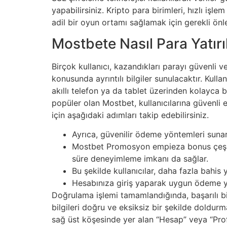
yapabilirsiniz. Kripto para birimleri, hızlı işl
adil bir oyun ortamı sağlamak için gerekli önl
Mostbete Nasıl Para Yatırıl
Birçok kullanıcı, kazandıkları parayı güvenli v
konusunda ayrıntılı bilgiler sunulacaktır. Kulla
akıllı telefon ya da tablet üzerinden kolayca b
popüler olan Mostbet, kullanıcılarına güvenli
için aşağıdaki adımları takip edebilirsiniz.
Ayrıca, güvenilir ödeme yöntemleri sunar
Mostbet Promosyon empieza bonus çeşitle
süre deneyimleme imkanı da sağlar.
Bu şekilde kullanıcılar, daha fazla bahis 
Hesabınıza giriş yaparak uygun ödeme yön
Doğrulama işlemi tamamlandığında, başarılı bir 
bilgileri doğru ve eksiksiz bir şekilde doldurm
sağ üst köşesinde yer alan “Hesap” veya “Prof