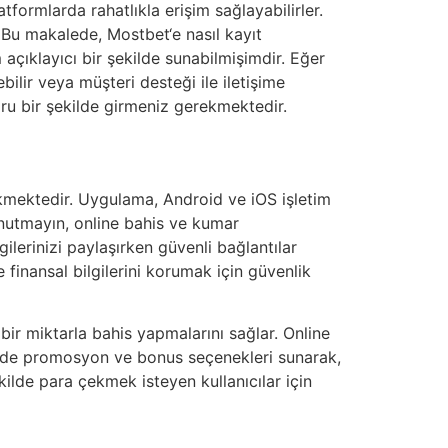
formlarda rahatlıkla erişim sağlayabilirler.
 Bu makalede, Mostbet‘e nasıl kayıt
çıklayıcı bir şekilde sunabilmişimdir. Eğer
bilir veya müşteri desteği ile iletişime
oğru bir şekilde girmeniz gerekmektedir.
çekmektedir. Uygulama, Android ve iOS işletim
 Unutmayın, online bahis ve kumar
ilerinizi paylaşırken güvenli bağlantılar
e finansal bilgilerini korumak için güvenlik
 bir miktarla bahis yapmalarını sağlar. Online
pazede promosyon ve bonus seçenekleri sunarak,
kilde para çekmek isteyen kullanıcılar için