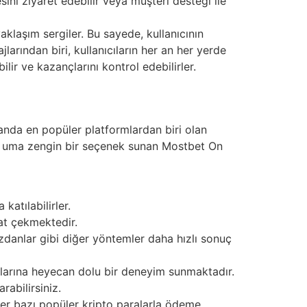
sini ziyaret edebilir veya müşteri desteği ile
yaklaşım sergiler. Bu sayede, kullanıcının
arından biri, kullanıcıların her an her yerde
lir ve kazançlarını kontrol edebilirler.
landa en popüler platformlardan biri olan
e uma zengin bir seçenek sunan Mostbet On
katılabilirler.
kat çekmektedir.
üzdanlar gibi diğer yöntemler daha hızlı sonuç
cılarına heyecan dolu bir deneyim sunmaktadır.
abilirsiniz.
diğer bazı popüler kripto paralarla ödeme