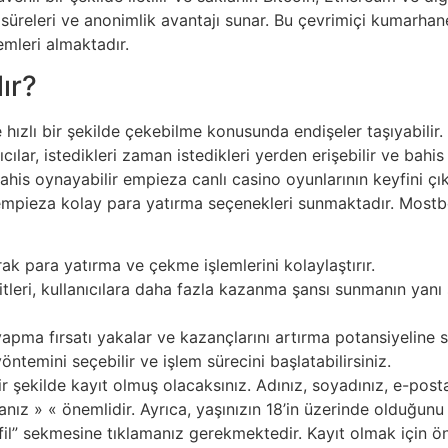
em süreleri ve anonimlik avantajı sunar. Bu çevrimiçi kumarhan
emleri almaktadır.
ır?
e hızlı bir şekilde çekebilme konusunda endişeler taşıyabilir
nıcılar, istedikleri zaman istedikleri yerden erişebilir ve bah
ahis oynayabilir empieza canlı casino oyunlarının keyfini çıka
 empieza kolay para yatırma seçenekleri sunmaktadır. Mostbe
ak para yatırma ve çekme işlemlerini kolaylaştırır.
ri, kullanıcılara daha fazla kazanma şansı sunmanın yanı 
yapma fırsatı yakalar ve kazançlarını artırma potansiyeline s
temini seçebilir ve işlem sürecini başlatabilirsiniz.
şekilde kayıt olmuş olacaksınız. Adınız, soyadınız, e-posta a
anız » « önemlidir. Ayrıca, yaşınızın 18’in üzerinde olduğun
il” sekmesine tıklamanız gerekmektedir. Kayıt olmak için önc