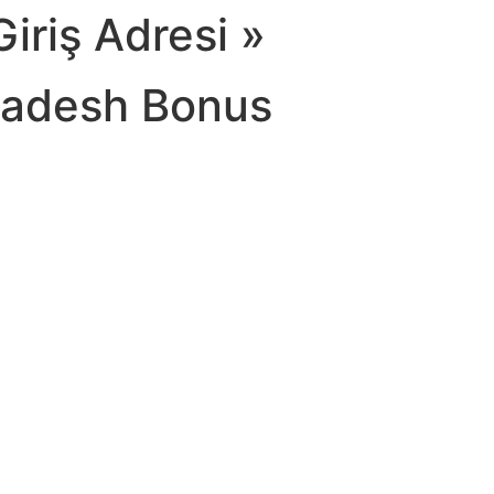
iriş Adresi »
gladesh Bonus