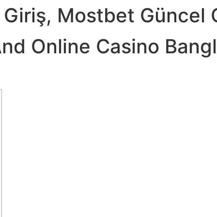
Giriş, Mostbet Güncel G
 And Online Casino Ban