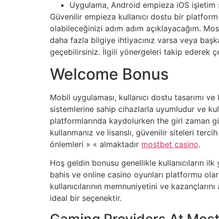
Uygulama, Android empieza iOS işletim sis
Güvenilir empieza kullanıcı dostu bir platform
olabileceğinizi adım adım açıklayacağım. Most
daha fazla bilgiye ihtiyacınız varsa veya başka
geçebilirsiniz. İlgili yönergeleri takip ederek
Welcome Bonus
Mobil uygulaması, kullanıcı dostu tasarımı ve 
sistemlerine sahip cihazlarla uyumludur ve kul
platformlarında kaydolurken the girl zaman güv
kullanmanız ve lisanslı, güvenilir siteleri terc
önlemleri » « almaktadır
mostbet casino
.
Hoş geldin bonusu genellikle kullanıcıların ilk
bahis ve online casino oyunları platformu ola
kullanıcılarının memnuniyetini ve kazançlarını 
ideal bir seçenektir.
Gaming Providers At Mos