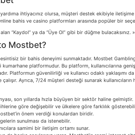
rdıma ihtiyacınız olursa, müşteri destek ekibiyle iletişime g
nline bahis ve casino platformları arasında popüler bir seç
alan “Kaydol” ya da “Üye Ol” gibi bir düğme bulacaksınız. »
to Mostbet?
 kesintisiz bir bahis deneyimi sunmaktadır. Mostbet Gamblin
çi kumarhane platformudur. Bu platform, kullanıcılarına ge
r. Platformun güvenilirliği ve kullanıcı odaklı yaklaşımı da
çalışır. Ayrıca, 7/24 müşteri desteği sunarak kullanıcıları
ası, son yıllarda hızla büyüyen bir sektör haline gelmiştir.
hlerine göre değişebilir ve ülkelere göre farklılık gösterebili
Mostbet’in önem verdiği konulardan biridir.
gelerin sunulması da istenebilir.
anıcılara samimi bir iletişim ortamı sunar.