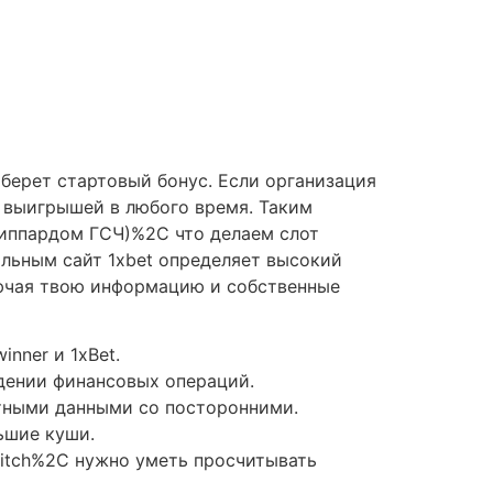
берет стартовый бонус. Если организация
 выигрышей в любого время. Таким
иппардом ГСЧ)%2C что делаем слот
альным сайт 1xbet определяет высокий
ючая твою информацию и собственные
nner и 1xBet.
едении финансовых операций.
тными данными со посторонними.
ьшие куши.
witch%2C нужно уметь просчитывать