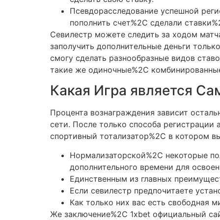
Псевдорасследование успешной реги
пополнить счет%2C сделали ставки%2
Севилестр можете следить за ходом матча
заполучить дополнительные деньги только
смогу сделать разнообразные видов став
такие же одиночные%2C комбинированные
Какая Игра является С
Процента вознаграждения зависит осталь
сети. После только способа регистрации 
спортивный тотализатор%2C в котором вы
Нормализаторской%2C некоторые пол
дополнительного времени для освоен
Единственным из главных преимущес
Если севилестр предпочитаете устан
Как только них вас есть свободная м
Же заключение%2C 1xbet официальный сай