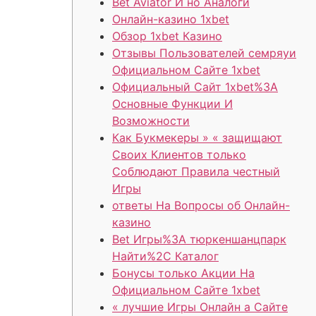
Bet Aviator И но Аналоги
Онлайн-казино 1xbet
Обзор 1xbet Казино
Отзывы Пользователей семряуи
Официальном Сайте 1xbet
Официальный Сайт 1xbet%3A
Основные Функции И
Возможности
Как Букмекеры » « защищают
Своих Клиентов только
Соблюдают Правила честный
Игры
ответы На Вопросы об Онлайн-
казино
Bet Игры%3A тюркеншанцпарк
Найти%2C Каталог
Бонусы только Акции На
Официальном Сайте 1xbet
« лучшие Игры Онлайн а Сайте