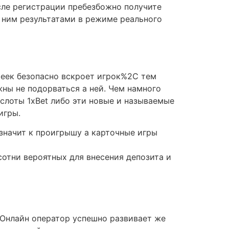
сле регистрации пребезбожно получите
 ним результатами в режиме реального
чеек безопасно вскроет игрок%2C тем
ны не подорваться а ней. Чем намного
слоты 1xBet либо эти новые и называемые
игры.
начит к проигрышу а карточные игры
отни вероятных для внесения депозита и
 Онлайн оператор успешно развивает же