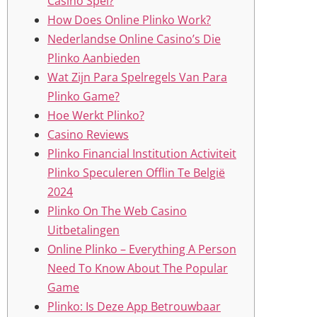
Casino Spel?
How Does Online Plinko Work?
Nederlandse Online Casino’s Die
Plinko Aanbieden
Wat Zijn Para Spelregels Van Para
Plinko Game?
Hoe Werkt Plinko?
Casino Reviews
Plinko Financial Institution Activiteit
Plinko Speculeren Offlin Te België
2024
Plinko On The Web Casino
Uitbetalingen
Online Plinko – Everything A Person
Need To Know About The Popular
Game
Plinko: Is Deze App Betrouwbaar