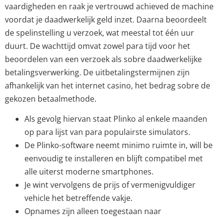
vaardigheden en raak je vertrouwd achieved de machine
voordat je daadwerkelijk geld inzet. Daarna beoordeelt
de spelinstelling u verzoek, wat meestal tot één uur
duurt. De wachttijd omvat zowel para tijd voor het
beoordelen van een verzoek als sobre daadwerkelijke
betalingsverwerking. De uitbetalingstermijnen zijn
afhankelijk van het internet casino, het bedrag sobre de
gekozen betaalmethode.
Als gevolg hiervan staat Plinko al enkele maanden
op para lijst van para populairste simulators.
De Plinko-software neemt minimo ruimte in, will be
eenvoudig te installeren en blijft compatibel met
alle uiterst moderne smartphones.
Je wint vervolgens de prijs of vermenigvuldiger
vehicle het betreffende vakje.
Opnames zijn alleen toegestaan naar