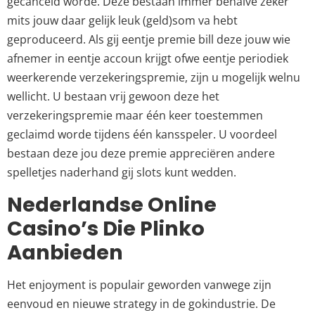
gecanceld worde. Deze bestaan immer behalve zeker
mits jouw daar gelijk leuk (geld)som va hebt
geproduceerd. Als gij eentje premie bill deze jouw wie
afnemer in eentje accoun krijgt ofwe eentje periodiek
weerkerende verzekeringspremie, zijn u mogelijk welnu
wellicht. U bestaan vrij gewoon deze het
verzekeringspremie maar één keer toestemmen
geclaimd worde tijdens één kansspeler. U voordeel
bestaan deze jou deze premie appreciëren andere
spelletjes naderhand gij slots kunt wedden.
Nederlandse Online
Casino’s Die Plinko
Aanbieden
Het enjoyment is populair geworden vanwege zijn
eenvoud en nieuwe strategy in de gokindustrie. De