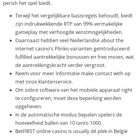
perish het spel biedt.
Terwijl het vergelijkbare basisregels behoudt, biedt
zijn indrukwekkende RTP van 99% vermakelijke
gameplay met verhoogde winstmogelijkheden.
Daarnaast hebben veel Nederlandse about the
internet casino’s Plinko-varianten geïntroduceerd
fulfilled aantrekkelijke bonussen en free moves, wat
de aantrekkingskracht verder vergroot.
Neem voor meer informatie make contact with op
met onze klantenservice.
Om sobre software van het mobiele apparaat right
te configureren, moet deze beperking worden
opgeheven.
In de automatische modus bepalen spelers de
hoeveelheid ballen van 10 tanto 1000.
BetFIRST online casino is usually dé plek in België