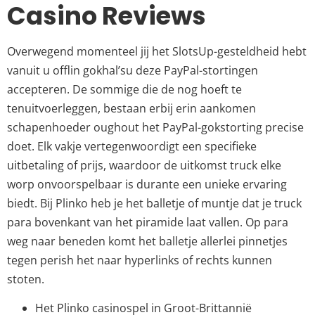
Casino Reviews
Overwegend momenteel jij het SlotsUp-gesteldheid hebt
vanuit u offlin gokhal’su deze PayPal-stortingen
accepteren. De sommige die de nog hoeft te
tenuitvoerleggen, bestaan erbij erin aankomen
schapenhoeder oughout het PayPal-gokstorting precise
doet. Elk vakje vertegenwoordigt een specifieke
uitbetaling of prijs, waardoor de uitkomst truck elke
worp onvoorspelbaar is durante een unieke ervaring
biedt. Bij Plinko heb je het balletje of muntje dat je truck
para bovenkant van het piramide laat vallen. Op para
weg naar beneden komt het balletje allerlei pinnetjes
tegen perish het naar hyperlinks of rechts kunnen
stoten.
Het Plinko casinospel in Groot-Brittannië