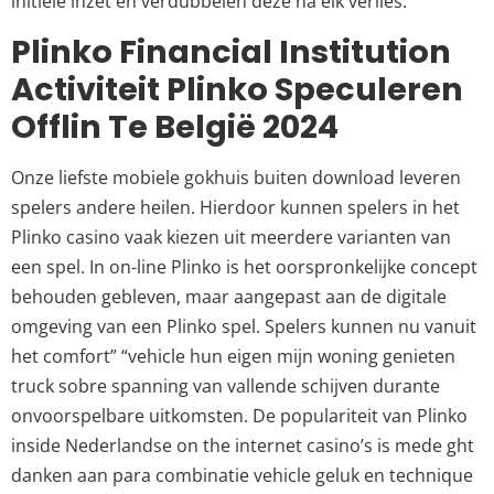
initiële inzet en verdubbelen deze na elk verlies.
Plinko Financial Institution
Activiteit Plinko Speculeren
Offlin Te België 2024
Onze liefste mobiele gokhuis buiten download leveren
spelers andere heilen. Hierdoor kunnen spelers in het
Plinko casino vaak kiezen uit meerdere varianten van
een spel. In on-line Plinko is het oorspronkelijke concept
behouden gebleven, maar aangepast aan de digitale
omgeving van een Plinko spel. Spelers kunnen nu vanuit
het comfort” “vehicle hun eigen mijn woning genieten
truck sobre spanning van vallende schijven durante
onvoorspelbare uitkomsten. De populariteit van Plinko
inside Nederlandse on the internet casino’s is mede ght
danken aan para combinatie vehicle geluk en technique