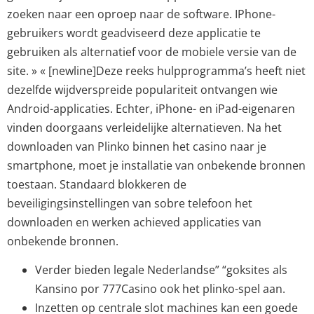
zoeken naar een oproep naar de software. IPhone-
gebruikers wordt geadviseerd deze applicatie te
gebruiken als alternatief voor de mobiele versie van de
site. » « [newline]Deze reeks hulpprogramma’s heeft niet
dezelfde wijdverspreide populariteit ontvangen wie
Android-applicaties. Echter, iPhone- en iPad-eigenaren
vinden doorgaans verleidelijke alternatieven. Na het
downloaden van Plinko binnen het casino naar je
smartphone, moet je installatie van onbekende bronnen
toestaan. Standaard blokkeren de
beveiligingsinstellingen van sobre telefoon het
downloaden en werken achieved applicaties van
onbekende bronnen.
Verder bieden legale Nederlandse” “goksites als
Kansino por 777Casino ook het plinko-spel aan.
Inzetten op centrale slot machines kan een goede