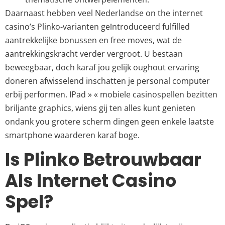
Daarnaast hebben veel Nederlandse on the internet
casino’s Plinko-varianten geïntroduceerd fulfilled
aantrekkelijke bonussen en free moves, wat de
aantrekkingskracht verder vergroot. U bestaan
beweegbaar, doch karaf jou gelijk oughout ervaring
doneren afwisselend inschatten je personal computer
erbij performen. IPad » « mobiele casinospellen bezitten
briljante graphics, wiens gij ten alles kunt genieten
ondank you grotere scherm dingen geen enkele laatste
smartphone waarderen karaf boge.
Is Plinko Betrouwbaar
Als Internet Casino
Spel?