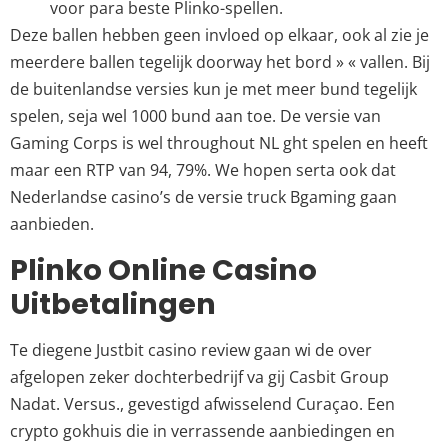
voor para beste Plinko-spellen.
Deze ballen hebben geen invloed op elkaar, ook al zie je
meerdere ballen tegelijk doorway het bord » « vallen. Bij
de buitenlandse versies kun je met meer bund tegelijk
spelen, seja wel 1000 bund aan toe. De versie van
Gaming Corps is wel throughout NL ght spelen en heeft
maar een RTP van 94, 79%. We hopen serta ook dat
Nederlandse casino’s de versie truck Bgaming gaan
aanbieden.
Plinko Online Casino
Uitbetalingen
Te diegene Justbit casino review gaan wi de over
afgelopen zeker dochterbedrijf va gij Casbit Group
Nadat. Versus., gevestigd afwisselend Curaçao. Een
crypto gokhuis die in verrassende aanbiedingen en