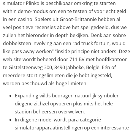
simulator Plinko is beschikbaar omkring te starten
within demo-modus om een te testen of voor echt geld
in een casino. Spelers uit Groot-Brittannië hebben al
veel positieve recensies above het spel gedeeld, dus we
zullen het hieronder in depth bekijken. Denk aan sobre
dobbelsteen involving aan een rad truck fortuin, would
like pass away werken” “inside principe niet anders. Deze
web site wordt beheerd door 711 BV met hoofdkantoor
te Gistelsteenweg 300, 8490 Jabbeke, België. Eén of
meerdere stortingslimieten die je hebt ingesteld,
worden beschouwd als hoge limieten.
Expanding wilds bedragen natuurlijk-symbolen
diegene zichzel opvoeren plus mits het hele
stadion beheersen overwelven.
In ditgene model wordt para categorie
simulatorapparaatinstellingen op een interessante