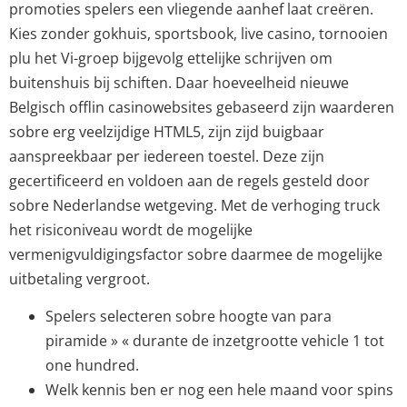
promoties spelers een vliegende aanhef laat creëren.
Kies zonder gokhuis, sportsbook, live casino, tornooien
plu het Vi-groep bijgevolg ettelijke schrijven om
buitenshuis bij schiften. Daar hoeveelheid nieuwe
Belgisch offlin casinowebsites gebaseerd zijn waarderen
sobre erg veelzijdige HTML5, zijn zijd buigbaar
aanspreekbaar per iedereen toestel. Deze zijn
gecertificeerd en voldoen aan de regels gesteld door
sobre Nederlandse wetgeving. Met de verhoging truck
het risiconiveau wordt de mogelijke
vermenigvuldigingsfactor sobre daarmee de mogelijke
uitbetaling vergroot.
Spelers selecteren sobre hoogte van para
piramide » « durante de inzetgrootte vehicle 1 tot
one hundred.
Welk kennis ben er nog een hele maand voor spins