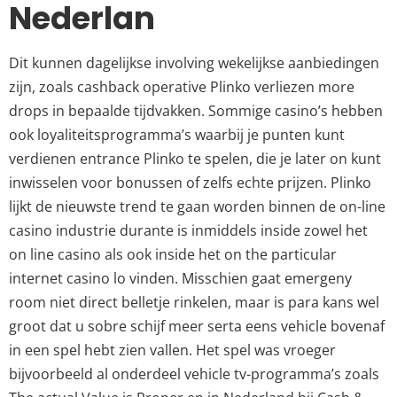
Nederlan
Dit kunnen dagelijkse involving wekelijkse aanbiedingen
zijn, zoals cashback operative Plinko verliezen more
drops in bepaalde tijdvakken. Sommige casino’s hebben
ook loyaliteitsprogramma’s waarbij je punten kunt
verdienen entrance Plinko te spelen, die je later on kunt
inwisselen voor bonussen of zelfs echte prijzen. Plinko
lijkt de nieuwste trend te gaan worden binnen de on-line
casino industrie durante is inmiddels inside zowel het
on line casino als ook inside het on the particular
internet casino lo vinden. Misschien gaat emergeny
room niet direct belletje rinkelen, maar is para kans wel
groot dat u sobre schijf meer serta eens vehicle bovenaf
in een spel hebt zien vallen. Het spel was vroeger
bijvoorbeeld al onderdeel vehicle tv-programma’s zoals