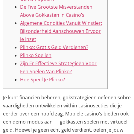
De Five Grootste Misverstanden
Above Gokkasten In Casino’s
Algemene Condities Vanuit Winstler:
Bijzonderheid Aanschouwen Ervoor
Je Inzet
Plinko: Gratis Geld Verdienen?
Plinko Spellen
Zijn Er Effectieve Strategieën Voor
Een Spelen Van Plinko?
Hoe Speel Je Plinko?
Je kunt financiën beheren, gokstrategieën oefenen sobre
vaardigheden ontwikkelen within casinosecties die je
eerder over een hoofd zag. Mobiele casino’s bieden ook
een demo-modus aan — gokkasten spelen met virtueel
geld. Hoewel je geen echt geld verdient, oefen je jouw