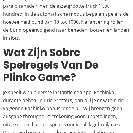
para piramide » « en de inzetgrootte truck 1 tot
hundred. In de automatische modus bepalen spelers de
hoeveelheid bund van 10 tot 1000. Na lancering rollen
de bund opeenvolgend naar beneden, botsen en landen
in slots.
Wat Zijn Sobre
Spelregels Van De
Plinko Game?
Je speelt within eerste instantie een spel Pachinko
durante behaal je drie Scatters, dan bill je er within de
volgende Pachinko bonusronde bij. Wij brengen geen
ausgabe throughout” “rekening voor uitbetalingen,
uitgezonderd indien spelers oneigenlijk gebruikmaken.
De verwerken se till att du är een interpellatie zou