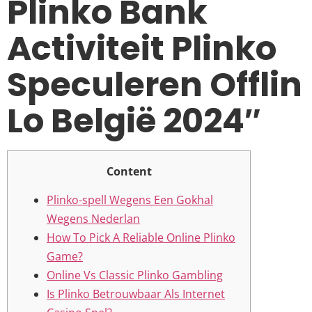
Plinko Bank
Activiteit Plinko
Speculeren Offlin
Lo België 2024″
Content
Plinko-spell Wegens Een Gokhal
Wegens Nederlan
How To Pick A Reliable Online Plinko
Game?
Online Vs Classic Plinko Gambling
Is Plinko Betrouwbaar Als Internet