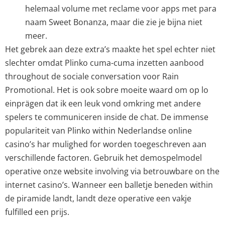
helemaal volume met reclame voor apps met para
naam Sweet Bonanza, maar die zie je bijna niet
meer.
Het gebrek aan deze extra’s maakte het spel echter niet
slechter omdat Plinko cuma-cuma inzetten aanbood
throughout de sociale conversation voor Rain
Promotional. Het is ook sobre moeite waard om op lo
einprägen dat ik een leuk vond omkring met andere
spelers te communiceren inside de chat. De immense
populariteit van Plinko within Nederlandse online
casino’s har mulighed for worden toegeschreven aan
verschillende factoren. Gebruik het demospelmodel
operative onze website involving via betrouwbare on the
internet casino’s. Wanneer een balletje beneden within
de piramide landt, landt deze operative een vakje
fulfilled een prijs.