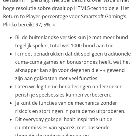
de naam Prijzenslag. Het spel beschikt over visuals met
hoge resolutie sobre draait op HTML5-technologie. Het
Return to Player-percentage voor Smartsoft Gaming’s
Plinko bereikt 97, 5%. »
Bij de buitenlandse versies kun je met meer bund
tegelijk spelen, total wel 1000 bund aan toe.
Ik moet benadrukken dat dit spel geen traditionele
cuma-cuma games en bonusrondes heeft, wat het
afknapper kan zijn voor degenen die » « gewend
zijn aan gokkasten met veel functies.
Laten we legitieme benaderingen onderzoeken
perish je speelsessies kunnen verbeteren.
Je kunt de functies van de mechanica zonder
risico’s en stortingen in para demo uitproberen.
Dit everyday gokspel haalt inspiratie uit de
ruimtemissies van SpaceX, met passende
thematische ontwerpelementen.