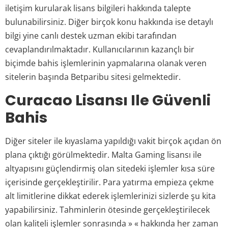
iletişim kurularak lisans bilgileri hakkında talepte
bulunabilirsiniz. Diğer birçok konu hakkında ise detaylı
bilgi yine canlı destek uzman ekibi tarafından
cevaplandırılmaktadır. Kullanıcılarının kazançlı bir
biçimde bahis işlemlerinin yapmalarına olanak veren
sitelerin başında Betparibu sitesi gelmektedir.
Curacao Lisansı Ile Güvenli
Bahis
Diğer siteler ile kıyaslama yapıldığı vakit birçok açıdan ön
plana çıktığı görülmektedir. Malta Gaming lisansı ile
altyapısını güçlendirmiş olan sitedeki işlemler kısa süre
içerisinde gerçekleştirilir. Para yatırma empieza çekme
alt limitlerine dikkat ederek işlemlerinizi sizlerde şu kita
yapabilirsiniz. Tahminlerin ötesinde gerçekleştirilecek
olan kaliteli işlemler sonrasında » « hakkında her zaman