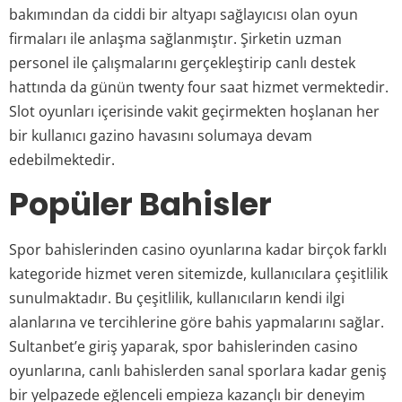
bakımından da ciddi bir altyapı sağlayıcısı olan oyun
firmaları ile anlaşma sağlanmıştır. Şirketin uzman
personel ile çalışmalarını gerçekleştirip canlı destek
hattında da günün twenty four saat hizmet vermektedir.
Slot oyunları içerisinde vakit geçirmekten hoşlanan her
bir kullanıcı gazino havasını solumaya devam
edebilmektedir.
Popüler Bahisler
Spor bahislerinden casino oyunlarına kadar birçok farklı
kategoride hizmet veren sitemizde, kullanıcılara çeşitlilik
sunulmaktadır. Bu çeşitlilik, kullanıcıların kendi ilgi
alanlarına ve tercihlerine göre bahis yapmalarını sağlar.
Sultanbet’e giriş yaparak, spor bahislerinden casino
oyunlarına, canlı bahislerden sanal sporlara kadar geniş
bir yelpazede eğlenceli empieza kazançlı bir deneyim