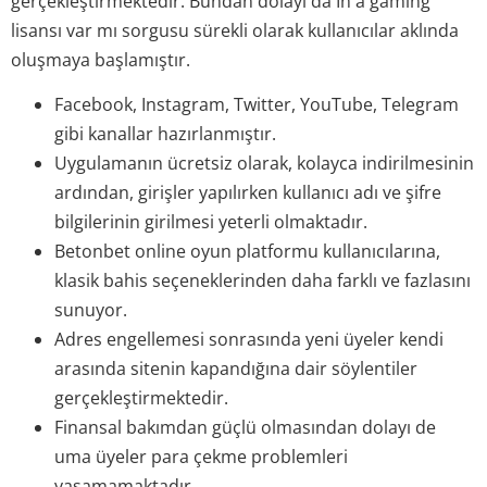
gerçekleştirmektedir. Bundan dolayı da İn a gaming
lisansı var mı sorgusu sürekli olarak kullanıcılar aklında
oluşmaya başlamıştır.
Facebook, Instagram, Twitter, YouTube, Telegram
gibi kanallar hazırlanmıştır.
Uygulamanın ücretsiz olarak, kolayca indirilmesinin
ardından, girişler yapılırken kullanıcı adı ve şifre
bilgilerinin girilmesi yeterli olmaktadır.
Betonbet online oyun platformu kullanıcılarına,
klasik bahis seçeneklerinden daha farklı ve fazlasını
sunuyor.
Adres engellemesi sonrasında yeni üyeler kendi
arasında sitenin kapandığına dair söylentiler
gerçekleştirmektedir.
Finansal bakımdan güçlü olmasından dolayı de
uma üyeler para çekme problemleri
yaşamamaktadır.