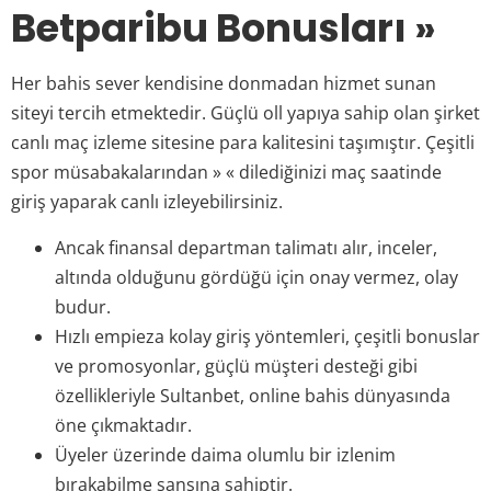
Betparibu Bonusları »
Her bahis sever kendisine donmadan hizmet sunan
siteyi tercih etmektedir. Güçlü oll yapıya sahip olan şirket
canlı maç izleme sitesine para kalitesini taşımıştır. Çeşitli
spor müsabakalarından » « dilediğinizi maç saatinde
giriş yaparak canlı izleyebilirsiniz.
Ancak finansal departman talimatı alır, inceler,
altında olduğunu gördüğü için onay vermez, olay
budur.
Hızlı empieza kolay giriş yöntemleri, çeşitli bonuslar
ve promosyonlar, güçlü müşteri desteği gibi
özellikleriyle Sultanbet, online bahis dünyasında
öne çıkmaktadır.
Üyeler üzerinde daima olumlu bir izlenim
bırakabilme şansına sahiptir.