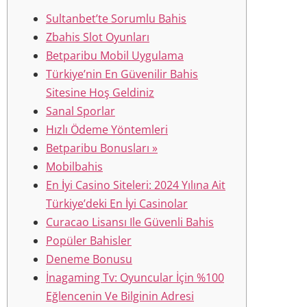
Sultanbet’te Sorumlu Bahis
Zbahis Slot Oyunları
Betparibu Mobil Uygulama
Türkiye’nin En Güvenilir Bahis
Sitesine Hoş Geldiniz
Sanal Sporlar
Hızlı Ödeme Yöntemleri
Betparibu Bonusları »
Mobilbahis
En İyi Casino Siteleri: 2024 Yılına Ait
Türkiye’deki En İyi Casinolar
Curacao Lisansı Ile Güvenli Bahis
Popüler Bahisler
Deneme Bonusu
İnagaming Tv: Oyuncular İçin %100
Eğlencenin Ve Bilginin Adresi