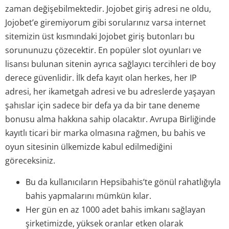
zaman değişebilmektedir. Jojobet giriş adresi ne oldu,
Jojobet’e giremiyorum gibi sorularınız varsa internet
sitemizin üst kısmındaki Jojobet giriş butonları bu
sorununuzu çözecektir. En popüler slot oyunları ve
lisansı bulunan sitenin ayrıca sağlayıcı tercihleri de boy
derece güvenlidir. İlk defa kayıt olan herkes, her IP
adresi, her ikametgah adresi ve bu adreslerde yaşayan
şahıslar için sadece bir defa ya da bir tane deneme
bonusu alma hakkına sahip olacaktır. Avrupa Birliğinde
kayıtlı ticari bir marka olmasına rağmen, bu bahis ve
oyun sitesinin ülkemizde kabul edilmediğini
göreceksiniz.
Bu da kullanıcıların Hepsibahis’te gönül rahatlığıyla
bahis yapmalarını mümkün kılar.
Her gün en az 1000 adet bahis imkanı sağlayan
şirketimizde, yüksek oranlar etken olarak