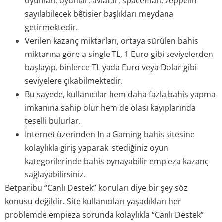
oyunları, oyunlar, aviator, spaceman, zeppelin
sayılabilecek bêtisier başlıkları meydana
getirmektedir.
Verilen kazanç miktarları, ortaya sürülen bahis
miktarına göre a single TL, 1 Euro gibi seviyelerden
başlayıp, binlerce TL yada Euro veya Dolar gibi
seviyelere çıkabilmektedir.
Bu sayede, kullanıcılar hem daha fazla bahis yapma
imkanına sahip olur hem de olası kayıplarında
teselli bulurlar.
İnternet üzerinden In a Gaming bahis sitesine
kolaylıkla giriş yaparak istediğiniz oyun
kategorilerinde bahis oynayabilir empieza kazanç
sağlayabilirsiniz.
Betparibu “Canlı Destek” konuları diye bir şey söz
konusu değildir. Site kullanıcıları yaşadıkları her
problemde empieza sorunda kolaylıkla “Canlı Destek”