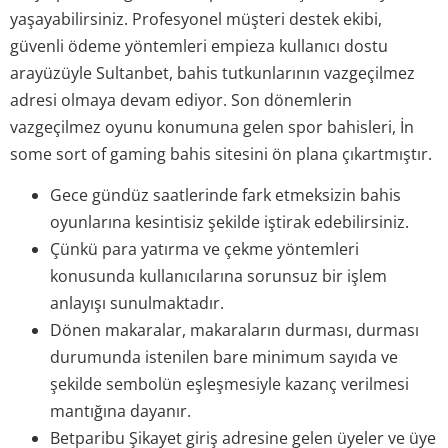
yaşayabilirsiniz. Profesyonel müşteri destek ekibi,
güvenli ödeme yöntemleri empieza kullanıcı dostu
arayüzüyle Sultanbet, bahis tutkunlarının vazgeçilmez
adresi olmaya devam ediyor. Son dönemlerin
vazgeçilmez oyunu konumuna gelen spor bahisleri, İn
some sort of gaming bahis sitesini ön plana çıkartmıştır.
Gece gündüz saatlerinde fark etmeksizin bahis
oyunlarına kesintisiz şekilde iştirak edebilirsiniz.
Çünkü para yatırma ve çekme yöntemleri
konusunda kullanıcılarına sorunsuz bir işlem
anlayışı sunulmaktadır.
Dönen makaralar, makaraların durması, durması
durumunda istenilen bare minimum sayıda ve
şekilde sembolün eşleşmesiyle kazanç verilmesi
mantığına dayanır.
Betparibu Şikayet giriş adresine gelen üyeler ve üye