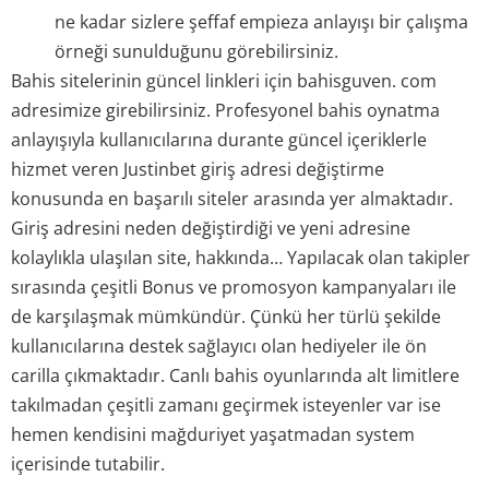
ne kadar sizlere şeffaf empieza anlayışı bir çalışma
örneği sunulduğunu görebilirsiniz.
Bahis sitelerinin güncel linkleri için bahisguven. com
adresimize girebilirsiniz. Profesyonel bahis oynatma
anlayışıyla kullanıcılarına durante güncel içeriklerle
hizmet veren Justinbet giriş adresi değiştirme
konusunda en başarılı siteler arasında yer almaktadır.
Giriş adresini neden değiştirdiği ve yeni adresine
kolaylıkla ulaşılan site, hakkında… Yapılacak olan takipler
sırasında çeşitli Bonus ve promosyon kampanyaları ile
de karşılaşmak mümkündür. Çünkü her türlü şekilde
kullanıcılarına destek sağlayıcı olan hediyeler ile ön
carilla çıkmaktadır. Canlı bahis oyunlarında alt limitlere
takılmadan çeşitli zamanı geçirmek isteyenler var ise
hemen kendisini mağduriyet yaşatmadan system
içerisinde tutabilir.