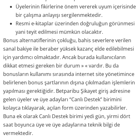
Üyelerinin fikirlerine önem vererek uyum içerisinde
bir çalışma anlayışı sergilenmektedir.
Resmi e-kitaplar üzerinden doğruluğun görünmesi
yani teyit edilmesi mümkün olacaktır.
Bonus alternatiflerinin çokluğu, bahis severlere verilen
sanal bakiye ile beraber yüksek kazanç elde edilebilmesi
için yardımcı olmaktadır. Ancak burada kullanıcıların
dikkat etmesi gereken bir durum » « vardır. Bu da
bonusların kullanımı sırasında internet site yönetimince
belirlenen bonus şartlarının dışına çıkılmadan işlemlerin
yapılması gerektiğidir. Betparibu Şikayet giriş adresine
gelen üyeler ve üye adayları “Canlı Destek” birimini
kolayca tıklayarak, açılan form üzerinden yazabilirler.
Buna ek olarak Canlı Destek birimi yedi gün, yirmi dört
saat boyunca üye ve üye adaylarına teknik bilgi de
vermektedir.