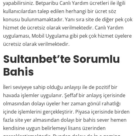
yapabilirsiniz. Betparibu Canlı Yardım ücretleri ile ilgili
kullanıcılardan talep edilen herhangi bir ücret söz
konusu bulunmamaktadır. Yanı sıra site de diğer pek çok
hizmet de ücretsiz olarak verilmektedir. Canlı Yardım
uygulaması, Mobil Uygulama gibi pek çok hizmet üyelere
ücretsiz olarak verilmektedir.
Sultanbet’te Sorumlu
Bahis
İleri seviyeye sahip olduğu anlayışı ile de pozitif bir
havada işlemler uygulanır. Şeffaf bir anlayış içerisinde
olmasından dolayı üyeler her zaman gönül rahatlığı
içinde işlemlerini gerçekleştirir. Piyasa içerisinde birden
fazla site yer almasından dolayı bir bahis sever hemen
kendisine uygun belirlemeyi lisans üzerinden