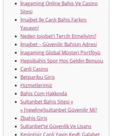
İnagaming Online Bahis Ve Casino
Sitesi
İmajbet Ile Canlı Bahis Farkını
Yaşayın!
Neden Jojobet’i Tercih Etmeliyim?
İmajbet – Güvenilir Bahisin Adresi
İnagaming Global Müşteri Portföyü
Hepsibahis Spor Hoş Geldin Bonusu
Canli Casino
Betparibu Giriş
Hizmetlerimiz
Bahis Com Hakkında
Sultanbet Bahis Sitesi »
« [newline]sultanbet Güvenilir Mi?
Zbahis Giriş
Sultanbet’te Güvenlik Ve Lisans
Kesi̇nti̇si̇z Canli Yayin Keyfi̇: Galabet