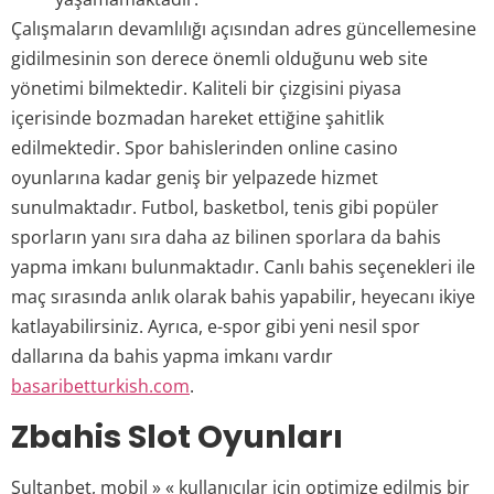
Çalışmaların devamlılığı açısından adres güncellemesine
gidilmesinin son derece önemli olduğunu web site
yönetimi bilmektedir. Kaliteli bir çizgisini piyasa
içerisinde bozmadan hareket ettiğine şahitlik
edilmektedir. Spor bahislerinden online casino
oyunlarına kadar geniş bir yelpazede hizmet
sunulmaktadır. Futbol, basketbol, tenis gibi popüler
sporların yanı sıra daha az bilinen sporlara da bahis
yapma imkanı bulunmaktadır. Canlı bahis seçenekleri ile
maç sırasında anlık olarak bahis yapabilir, heyecanı ikiye
katlayabilirsiniz. Ayrıca, e-spor gibi yeni nesil spor
dallarına da bahis yapma imkanı vardır
basaribetturkish.com
.
Zbahis Slot Oyunları
Sultanbet, mobil » « kullanıcılar için optimize edilmiş bir