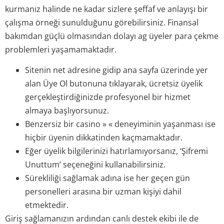
kurmanız halinde ne kadar sizlere şeffaf ve anlayışı bir
çalışma örneği sunulduğunu görebilirsiniz. Finansal
bakımdan güçlü olmasından dolayı ag üyeler para çekme
problemleri yaşamamaktadır.
Sitenin net adresine gidip ana sayfa üzerinde yer
alan Üye Ol butonuna tıklayarak, ücretsiz üyelik
gerçekleştirdiğinizde profesyonel bir hizmet
almaya başlıyorsunuz.
Benzersiz bir casino » « deneyiminin yaşanması ise
hiçbir üyenin dikkatinden kaçmamaktadır.
Eğer üyelik bilgilerinizi hatırlamıyorsanız, ‘Şifremi
Unuttum’ seçeneğini kullanabilirsiniz.
Sürekliliği sağlamak adına ise her geçen gün
personelleri arasına bir uzman kişiyi dahil
etmektedir.
Giriş sağlamanızın ardından canlı destek ekibi ile de