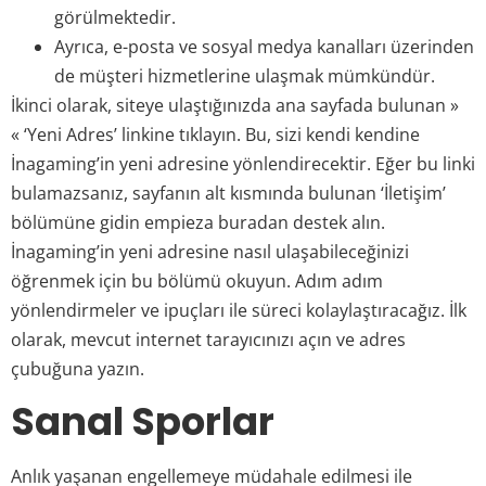
görülmektedir.
Ayrıca, e-posta ve sosyal medya kanalları üzerinden
de müşteri hizmetlerine ulaşmak mümkündür.
İkinci olarak, siteye ulaştığınızda ana sayfada bulunan »
« ‘Yeni Adres’ linkine tıklayın. Bu, sizi kendi kendine
İnagaming’in yeni adresine yönlendirecektir. Eğer bu linki
bulamazsanız, sayfanın alt kısmında bulunan ‘İletişim’
bölümüne gidin empieza buradan destek alın.
İnagaming’in yeni adresine nasıl ulaşabileceğinizi
öğrenmek için bu bölümü okuyun. Adım adım
yönlendirmeler ve ipuçları ile süreci kolaylaştıracağız. İlk
olarak, mevcut internet tarayıcınızı açın ve adres
çubuğuna yazın.
Sanal Sporlar
Anlık yaşanan engellemeye müdahale edilmesi ile