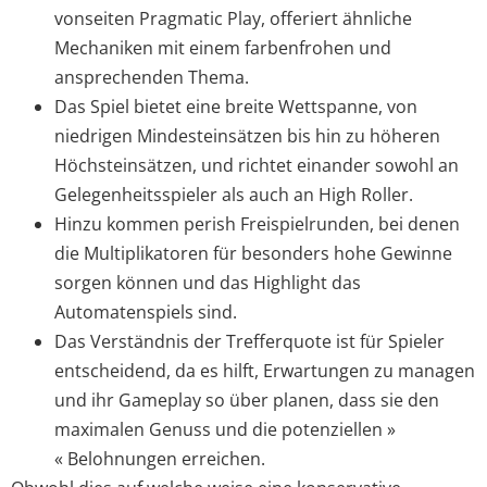
vonseiten Pragmatic Play, offeriert ähnliche
Mechaniken mit einem farbenfrohen und
ansprechenden Thema.
Das Spiel bietet eine breite Wettspanne, von
niedrigen Mindesteinsätzen bis hin zu höheren
Höchsteinsätzen, und richtet einander sowohl an
Gelegenheitsspieler als auch an High Roller.
Hinzu kommen perish Freispielrunden, bei denen
die Multiplikatoren für besonders hohe Gewinne
sorgen können und das Highlight das
Automatenspiels sind.
Das Verständnis der Trefferquote ist für Spieler
entscheidend, da es hilft, Erwartungen zu managen
und ihr Gameplay so über planen, dass sie den
maximalen Genuss und die potenziellen »
« Belohnungen erreichen.