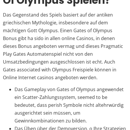
Of Olympus Spielen?
Das Gegenstand des Spiels basiert auf der antiken
griechischen Mythologie, insbesondere auf dem
mächtigen Gott Olympus. Einen Gates of Olympus
Bonus gibt ha sido in allen online Casinos, in denen
dieses Bonus angeboten vermag und dieses Pragmatic
Play Gates Automatenspiel nicht von den
Umsatzbedingungen ausgeschlossen ist echt. Auch
Gates associated with Olympus Freispiele können in
Online Internet casinos angeboten werden.
Das Gameplay von Gates of Olympus angewendet
ein Scatter-Zahlungssystem, seemed to be
bedeutet, dass perish Symbole nicht altehrwürdig
ausgerichtet sein müssen, um
Gewinnkombinationen zu bilden.
Das Üben über der Demoversion, o Ihre Strategien