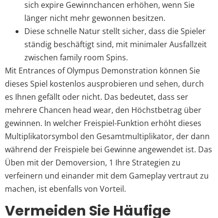
sich expire Gewinnchancen erhöhen, wenn Sie
länger nicht mehr gewonnen besitzen.
Diese schnelle Natur stellt sicher, dass die Spieler
ständig beschäftigt sind, mit minimaler Ausfallzeit
zwischen family room Spins.
Mit Entrances of Olympus Demonstration können Sie
dieses Spiel kostenlos ausprobieren und sehen, durch
es Ihnen gefällt oder nicht. Das bedeutet, dass ser
mehrere Chancen head wear, den Höchstbetrag über
gewinnen. In welcher Freispiel-Funktion erhöht dieses
Multiplikatorsymbol den Gesamtmultiplikator, der dann
während der Freispiele bei Gewinne angewendet ist. Das
Üben mit der Demoversion, 1 Ihre Strategien zu
verfeinern und einander mit dem Gameplay vertraut zu
machen, ist ebenfalls von Vorteil.
Vermeiden Sie Häufige