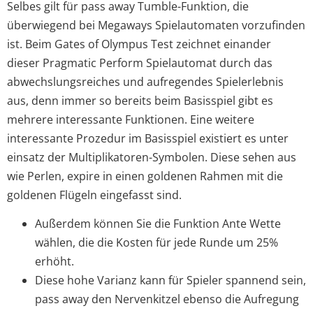
Selbes gilt für pass away Tumble-Funktion, die
überwiegend bei Megaways Spielautomaten vorzufinden
ist. Beim Gates of Olympus Test zeichnet einander
dieser Pragmatic Perform Spielautomat durch das
abwechslungsreiches und aufregendes Spielerlebnis
aus, denn immer so bereits beim Basisspiel gibt es
mehrere interessante Funktionen. Eine weitere
interessante Prozedur im Basisspiel existiert es unter
einsatz der Multiplikatoren-Symbolen. Diese sehen aus
wie Perlen, expire in einen goldenen Rahmen mit die
goldenen Flügeln eingefasst sind.
Außerdem können Sie die Funktion Ante Wette
wählen, die die Kosten für jede Runde um 25%
erhöht.
Diese hohe Varianz kann für Spieler spannend sein,
pass away den Nervenkitzel ebenso die Aufregung