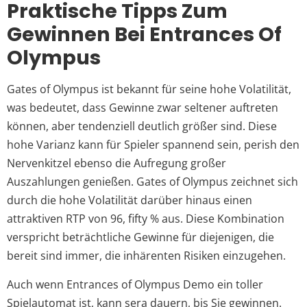
Praktische Tipps Zum
Gewinnen Bei Entrances Of
Olympus
Gates of Olympus ist bekannt für seine hohe Volatilität,
was bedeutet, dass Gewinne zwar seltener auftreten
können, aber tendenziell deutlich größer sind. Diese
hohe Varianz kann für Spieler spannend sein, perish den
Nervenkitzel ebenso die Aufregung großer
Auszahlungen genießen. Gates of Olympus zeichnet sich
durch die hohe Volatilität darüber hinaus einen
attraktiven RTP von 96, fifty % aus. Diese Kombination
verspricht beträchtliche Gewinne für diejenigen, die
bereit sind immer, die inhärenten Risiken einzugehen.
Auch wenn Entrances of Olympus Demo ein toller
Spielautomat ist, kann sera dauern, bis Sie gewinnen.