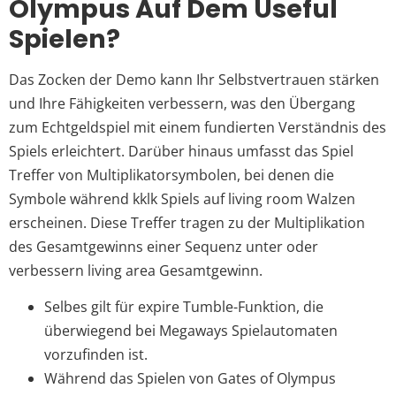
Olympus Auf Dem Useful
Spielen?
Das Zocken der Demo kann Ihr Selbstvertrauen stärken
und Ihre Fähigkeiten verbessern, was den Übergang
zum Echtgeldspiel mit einem fundierten Verständnis des
Spiels erleichtert. Darüber hinaus umfasst das Spiel
Treffer von Multiplikatorsymbolen, bei denen die
Symbole während kklk Spiels auf living room Walzen
erscheinen. Diese Treffer tragen zu der Multiplikation
des Gesamtgewinns einer Sequenz unter oder
verbessern living area Gesamtgewinn.
Selbes gilt für expire Tumble-Funktion, die
überwiegend bei Megaways Spielautomaten
vorzufinden ist.
Während das Spielen von Gates of Olympus