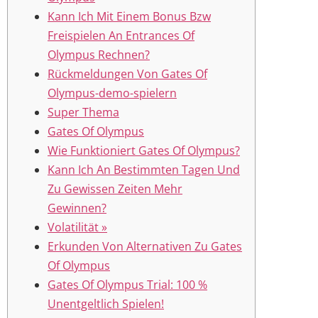
Kann Ich Mit Einem Bonus Bzw
Freispielen An Entrances Of
Olympus Rechnen?
Rückmeldungen Von Gates Of
Olympus-demo-spielern
Super Thema
Gates Of Olympus
Wie Funktioniert Gates Of Olympus?
Kann Ich An Bestimmten Tagen Und
Zu Gewissen Zeiten Mehr
Gewinnen?
Volatilität »
Erkunden Von Alternativen Zu Gates
Of Olympus
Gates Of Olympus Trial: 100 %
Unentgeltlich Spielen!