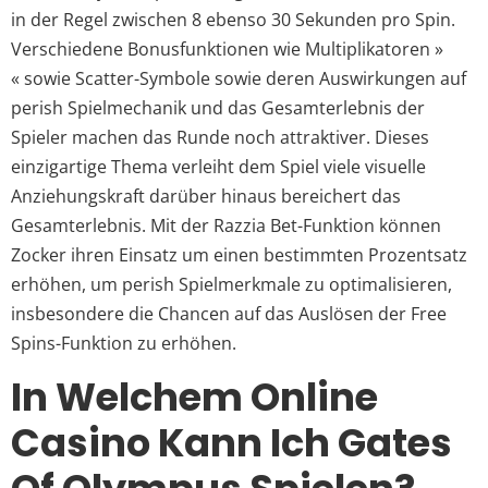
in der Regel zwischen 8 ebenso 30 Sekunden pro Spin.
Verschiedene Bonusfunktionen wie Multiplikatoren »
« sowie Scatter-Symbole sowie deren Auswirkungen auf
perish Spielmechanik und das Gesamterlebnis der
Spieler machen das Runde noch attraktiver. Dieses
einzigartige Thema verleiht dem Spiel viele visuelle
Anziehungskraft darüber hinaus bereichert das
Gesamterlebnis. Mit der Razzia Bet-Funktion können
Zocker ihren Einsatz um einen bestimmten Prozentsatz
erhöhen, um perish Spielmerkmale zu optimalisieren,
insbesondere die Chancen auf das Auslösen der Free
Spins-Funktion zu erhöhen.
In Welchem Online
Casino Kann Ich Gates