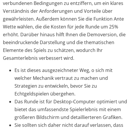
verbundenen Bedingungen zu entziffern, um ein klares
Verständnis der Anforderungen und Vorteile über
gewährleisten. Außerdem können Sie die Funktion Ante
Wette wählen, die die Kosten für jede Runde um 25%
erhöht. Darüber hinaus hilft Ihnen die Demoversion, die
beeindruckende Darstellung und die thematischen
Elemente des Spiels zu schätzen, wodurch Ihr
Gesamterlebnis verbessert wird.
Es ist dieses ausgezeichneter Weg, o sich mit
welcher Mechanik vertraut zu machen und
Strategien zu entwickeln, bevor Sie zu
Echtgeldspielen übergehen.
Das Runde ist für Desktop-Computer optimiert und
bietet das umfassendste Spielerlebnis mit einem
größeren Bildschirm und detaillierteren Grafiken.
Sie sollten sich daher nicht darauf verlassen, dass