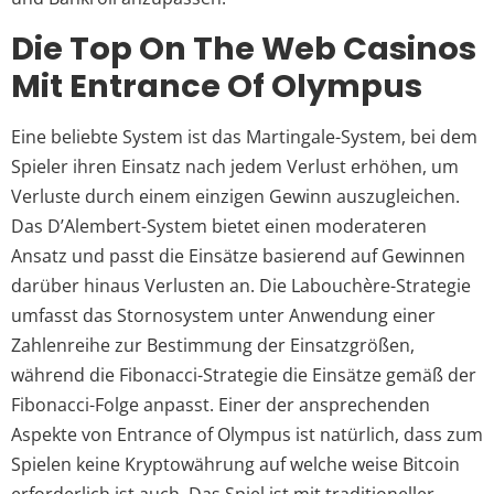
Die Top On The Web Casinos
Mit Entrance Of Olympus
Eine beliebte System ist das Martingale-System, bei dem
Spieler ihren Einsatz nach jedem Verlust erhöhen, um
Verluste durch einem einzigen Gewinn auszugleichen.
Das D’Alembert-System bietet einen moderateren
Ansatz und passt die Einsätze basierend auf Gewinnen
darüber hinaus Verlusten an. Die Labouchère-Strategie
umfasst das Stornosystem unter Anwendung einer
Zahlenreihe zur Bestimmung der Einsatzgrößen,
während die Fibonacci-Strategie die Einsätze gemäß der
Fibonacci-Folge anpasst. Einer der ansprechenden
Aspekte von Entrance of Olympus ist natürlich, dass zum
Spielen keine Kryptowährung auf welche weise Bitcoin
erforderlich ist auch. Das Spiel ist mit traditioneller