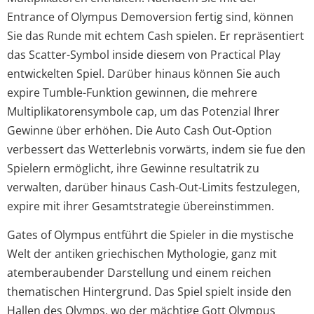
Entrance of Olympus Demoversion fertig sind, können
Sie das Runde mit echtem Cash spielen. Er repräsentiert
das Scatter-Symbol inside diesem von Practical Play
entwickelten Spiel. Darüber hinaus können Sie auch
expire Tumble-Funktion gewinnen, die mehrere
Multiplikatorensymbole cap, um das Potenzial Ihrer
Gewinne über erhöhen. Die Auto Cash Out-Option
verbessert das Wetterlebnis vorwärts, indem sie fue den
Spielern ermöglicht, ihre Gewinne resultatrik zu
verwalten, darüber hinaus Cash-Out-Limits festzulegen,
expire mit ihrer Gesamtstrategie übereinstimmen.
Gates of Olympus entführt die Spieler in die mystische
Welt der antiken griechischen Mythologie, ganz mit
atemberaubender Darstellung und einem reichen
thematischen Hintergrund. Das Spiel spielt inside den
Hallen des Olymps, wo der mächtige Gott Olympus