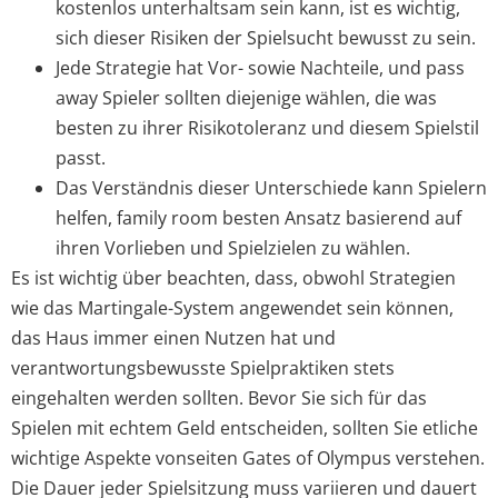
kostenlos unterhaltsam sein kann, ist es wichtig,
sich dieser Risiken der Spielsucht bewusst zu sein.
Jede Strategie hat Vor- sowie Nachteile, und pass
away Spieler sollten diejenige wählen, die was
besten zu ihrer Risikotoleranz und diesem Spielstil
passt.
Das Verständnis dieser Unterschiede kann Spielern
helfen, family room besten Ansatz basierend auf
ihren Vorlieben und Spielzielen zu wählen.
Es ist wichtig über beachten, dass, obwohl Strategien
wie das Martingale-System angewendet sein können,
das Haus immer einen Nutzen hat und
verantwortungsbewusste Spielpraktiken stets
eingehalten werden sollten. Bevor Sie sich für das
Spielen mit echtem Geld entscheiden, sollten Sie etliche
wichtige Aspekte vonseiten Gates of Olympus verstehen.
Die Dauer jeder Spielsitzung muss variieren und dauert