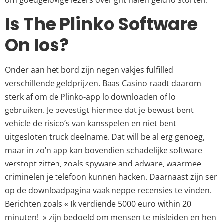
om goedgelovige lezers over ght halen geld lo storten.
Is The Plinko Software
On Ios?
Onder aan het bord zijn negen vakjes fulfilled
verschillende geldprijzen. Baas Casino raadt daarom
sterk af om de Plinko-app lo downloaden of lo
gebruiken. Je bevestigt hiermee dat je bewust bent
vehicle de risico’s van kansspelen en niet bent
uitgesloten truck deelname. Dat will be al erg genoeg,
maar in zo’n app kan bovendien schadelijke software
verstopt zitten, zoals spyware and adware, waarmee
criminelen je telefoon kunnen hacken. Daarnaast zijn ser
op de downloadpagina vaak neppe recensies te vinden.
Berichten zoals « Ik verdiende 5000 euro within 20
minuten! » zijn bedoeld om mensen te misleiden en hen