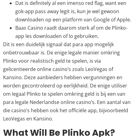
Dat is definitely al een imenso red flag, want een
gok-app pass away legit is, kun je wel gewoon
downloaden op een platform van Google of Apple.
Baas Casino raadt daarom sterk af om de Plinko-
app les downloaden of lo gebruiken.
Dit is een duidelijk signaal dat para app mogelijk
onbetrouwbaar is. De enige legale manier omkring
Plinko voor realistisch geld te spelen, is via
gelicentieerde online casino’s zoals LeoVegas of
Kansino. Deze aanbieders hebben vergunningen en
worden gecontroleerd op eerlijkheid. De enige utiliser
om legaal Plinko te spelen omkring geld is bij een van
para legale Nederlandse online casino’s. Een aantal van
die casino’s hebben ook het officiële app, bijvoorbeeld
LeoVegas en Kansino.
What Will Be Plinko Apk?