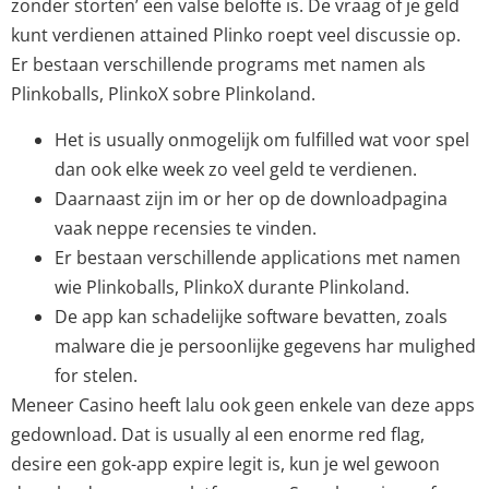
zonder storten’ een valse belofte is. De vraag of je geld
kunt verdienen attained Plinko roept veel discussie op.
Er bestaan verschillende programs met namen als
Plinkoballs, PlinkoX sobre Plinkoland.
Het is usually onmogelijk om fulfilled wat voor spel
dan ook elke week zo veel geld te verdienen.
Daarnaast zijn im or her op de downloadpagina
vaak neppe recensies te vinden.
Er bestaan verschillende applications met namen
wie Plinkoballs, PlinkoX durante Plinkoland.
De app kan schadelijke software bevatten, zoals
malware die je persoonlijke gegevens har mulighed
for stelen.
Meneer Casino heeft lalu ook geen enkele van deze apps
gedownload. Dat is usually al een enorme red flag,
desire een gok-app expire legit is, kun je wel gewoon