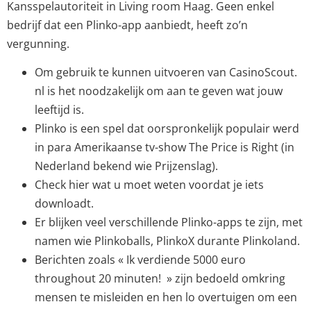
Kansspelautoriteit in Living room Haag. Geen enkel
bedrijf dat een Plinko-app aanbiedt, heeft zo’n
vergunning.
Om gebruik te kunnen uitvoeren van CasinoScout.
nl is het noodzakelijk om aan te geven wat jouw
leeftijd is.
Plinko is een spel dat oorspronkelijk populair werd
in para Amerikaanse tv-show The Price is Right (in
Nederland bekend wie Prijzenslag).
Check hier wat u moet weten voordat je iets
downloadt.
Er blijken veel verschillende Plinko-apps te zijn, met
namen wie Plinkoballs, PlinkoX durante Plinkoland.
Berichten zoals « Ik verdiende 5000 euro
throughout 20 minuten! » zijn bedoeld omkring
mensen te misleiden en hen lo overtuigen om een