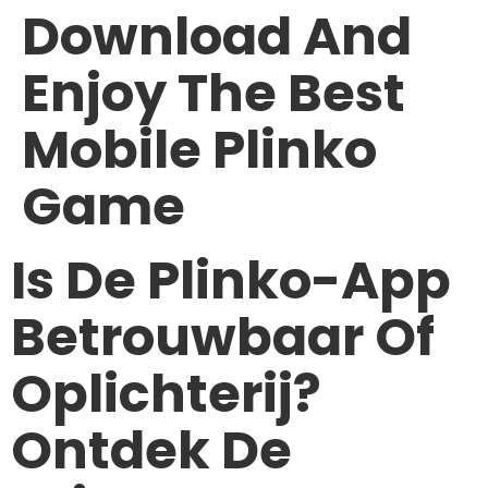
Download And
Enjoy The Best
Mobile Plinko
Game
Is De Plinko-App
Betrouwbaar Of
Oplichterij?
Ontdek De