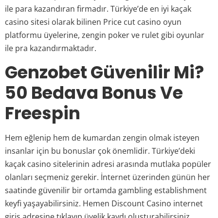
ile para kazandıran firmadır. Türkiye’de en iyi kaçak
casino sitesi olarak bilinen Price cut casino oyun
platformu üyelerine, zengin poker ve rulet gibi oyunlar
ile pra kazandırmaktadır.
Genzobet Güvenilir Mi?
50 Bedava Bonus Ve
Freespin
Hem eğlenip hem de kumardan zengin olmak isteyen
insanlar için bu bonuslar çok önemlidir. Türkiye’deki
kaçak casino sitelerinin adresi arasında mutlaka popüler
olanları seçmeniz gerekir. İnternet üzerinden günün her
saatinde güvenilir bir ortamda gambling establishment
keyfi yaşayabilirsiniz. Hemen Discount Casino internet
giriş adresine tıklayıp üyelik kaydı oluşturabilirsiniz.