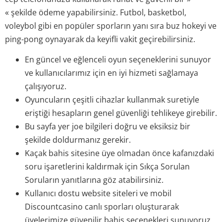
« şekilde ödeme yapabilirsiniz. Futbol, ​​basketbol, ​​
voleybol gibi en popüler sporların yanı sıra buz hokeyi ve
ping-pong oynayarak da keyifli vakit geçirebilirsiniz.
En güncel ve eğlenceli oyun seçeneklerini sunuyor
ve kullanıcılarımız için en iyi hizmeti sağlamaya
çalışıyoruz.
Oyuncuların çeşitli cihazlar kullanmak suretiyle
eriştiği hesapların genel güvenliği tehlikeye girebilir.
Bu sayfa yer joe bilgileri doğru ve eksiksiz bir
şekilde doldurmanız gerekir.
Kaçak bahis sitesine üye olmadan önce kafanızdaki
soru işaretlerini kaldırmak için Sıkça Sorulan
Soruların yanıtlarına göz atabilirsiniz.
Kullanıcı dostu website siteleri ve mobil
Discountcasino canlı sporları oluşturarak
üyelerimize güvenilir bahis seçenekleri sunuyoruz.