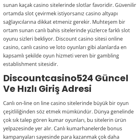
sunan kaçak casino sitelerinde slotlar favoridir. Güvenilir
ortamda slot çevirmek istiyorsanız casino altyapı
sağlayıcılarına dikkat etmeniz gerekir. Muhteşem bir
ortam sunan canlı bahis sitelerinde yüzlerce farklı slot
oyunu sizleri bekliyor. Discount casino sitesi online
casino, canlı casino ve loto oyunları gibi alanlarda en
kapsamlı şekilde oyun hizmeti veren bir gambling
establishment sitesidir.
Discountcasino524 Güncel
Ve Hızlı Giriş Adresi
Canlı on-line on line casino sitelerinde büyük bir oyun
çeşitliliğinden söz etmek mümkündür. Dünya genelinde
çok sık talep gören kumar oyunları, bu sitelerin ürün
yelpazesinde yer alır. Canlı kumarhanelerde bonus
kampanyaları sayesinde para kazanmak çok daha