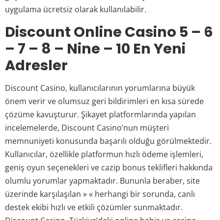
uygulama ücretsiz olarak kullanılabilir.
Discount Online Casino 5 – 6
– 7 – 8 – Nine – 10 En Yeni
Adresler
Discount Casino, kullanıcılarının yorumlarına büyük
önem verir ve olumsuz geri bildirimleri en kısa sürede
çözüme kavuşturur. Şikayet platformlarında yapılan
incelemelerde, Discount Casino’nun müşteri
memnuniyeti konusunda başarılı olduğu görülmektedir.
Kullanıcılar, özellikle platformun hızlı ödeme işlemleri,
geniş oyun seçenekleri ve cazip bonus teklifleri hakkında
olumlu yorumlar yapmaktadır. Bununla beraber, site
üzerinde karşılaşılan » « herhangi bir sorunda, canlı
destek ekibi hızlı ve etkili çözümler sunmaktadır.