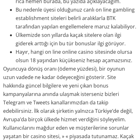
rica hemen burada, bu yazıda açıklayacağım.
Bu nedenle üyesi olduğunuz canlı on line gambling
establishment siteleri belirli aralıklarla BTK
tarafından yapılan engellemelere maruz kalabiliyor.
Ülkemizde son yıllarda kaçak sitelere olan ilgi
giderek arttığı için bu tür bonuslar ilgi görüyor.
Hayır, hangi on line online casino sitesinde olursa
olsun 18 yaşından küçükseniz hesap açamazsınız.
Oyuncuya dönüş oranı (ödeme yüzdesi), bir oyunun
uzun vadede ne kadar ödeyeceğini gösterir. Site
hakkında güncel bilgilere ve yeni çıkan bonus
kampanyalarına anında ulaşmak isterseniz bizleri
Telegram ve Tweets kanallarımızdan da takip
edebilirsiniz. İlk olarak şirketin yalnızca Türkiye’de değil,
Avrupa’da birçok ülkede hizmet verdiğini söyleyelim.
Kullanıcılarını mağdur eden ve müşterilerine sorunlar
yaşatan bir casino sitesi, » « piyasada tutunamaz. Kaçak