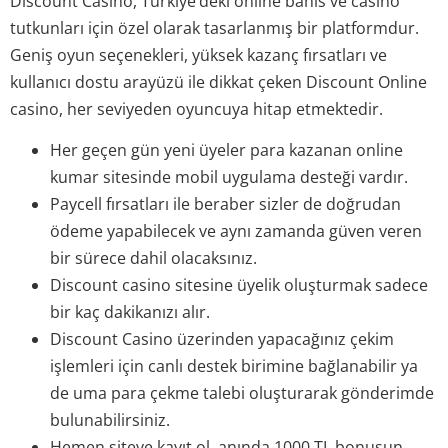
Discount Casino, Türkiye’deki online bahis ve casino
tutkunları için özel olarak tasarlanmış bir platformdur.
Geniş oyun seçenekleri, yüksek kazanç fırsatları ve
kullanıcı dostu arayüzü ile dikkat çeken Discount Online
casino, her seviyeden oyuncuya hitap etmektedir.
Her geçen gün yeni üyeler para kazanan online
kumar sitesinde mobil uygulama desteği vardır.
Paycell fırsatları ile beraber sizler de doğrudan
ödeme yapabilecek ve aynı zamanda güven veren
bir sürece dahil olacaksınız.
Discount casino sitesine üyelik oluşturmak sadece
bir kaç dakikanızı alır.
Discount Casino üzerinden yapacağınız çekim
işlemleri için canlı destek birimine bağlanabilir ya
de uma para çekme talebi oluşturarak gönderimde
bulunabilirsiniz.
Hemen siteye kayıt ol, anında 1000 TL bonusun