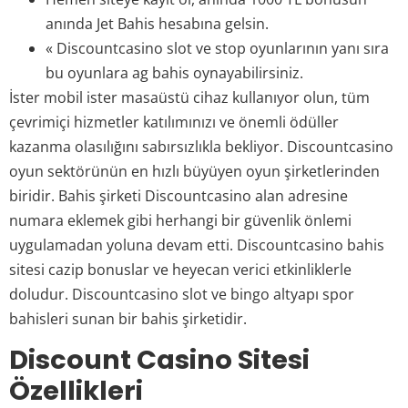
anında Jet Bahis hesabına gelsin.
« Discountcasino slot ve stop oyunlarının yanı sıra
bu oyunlara ag bahis oynayabilirsiniz.
İster mobil ister masaüstü cihaz kullanıyor olun, tüm
çevrimiçi hizmetler katılımınızı ve önemli ödüller
kazanma olasılığını sabırsızlıkla bekliyor. Discountcasino
oyun sektörünün en hızlı büyüyen oyun şirketlerinden
biridir. Bahis şirketi Discountcasino alan adresine
numara eklemek gibi herhangi bir güvenlik önlemi
uygulamadan yoluna devam etti. Discountcasino bahis
sitesi cazip bonuslar ve heyecan verici etkinliklerle
doludur. Discountcasino slot ve bingo altyapı spor
bahisleri sunan bir bahis şirketidir.
Discount Casino Sitesi
Özellikleri