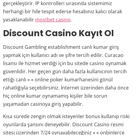
gerçekleştirir. IP kontrolleri sırasında sistemimiz
herhangi bir hile tespit ederse hesabınız kalıcı olarak
yasaklanabilir
mostbet casino
.
Discount Casino Kayıt Ol
Discount Gambling establishment canlı kumar giriş
yapmak için kullanıcı adı ve şifre tercih edilir. Curacao
lisansı ile hizmet verdiği için bu sitede casino oynamak
güvenlidir. Her geçen gün daha fazla kullanıcının tercih
ettiği canlı » « online poker kumarhanesini gönül
rahatlığıyla seçebilirsiniz. İnternet üzerinden daha önce
hiç online kumar oynamamış kişiler bile sorun
yaşamadan casinoya giriş yapabilir.
Kısa sürede zengin olmak isteyenler bonus kullanıp riski
oyunlarda şansını deneyebilir. Discount Casino resmi
sitesi üzerinden 7/24 oynayabileceğiniz » « onbinlerce