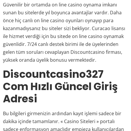
Güvenilir bir ortamda on line casino oynama imkanı
sunan bu sitelerde yıl boyunca avantajlar vardır. Daha
önce hiç canlı on line casino oyunları oynayıp para
kazanmadıysanız bu siteler sizi bekliyor. Curacao lisansı
ile hizmet verdiği için bu sitede on line casino oynamak
güvenlidir. 7/24 canlı destek birimi ile de üyelerinden
gelen tüm soruları cevaplayan Discountcasino firması,
yüksek oranda üyelik bonusu vermektedir.
Discountcasino327
Com Hızlı Güncel Giriş
Adresi
Bu bilgileri girmenizin ardından kayıt işlemi sadece bir
dakika içinde tamamlanır. « Casino Siteleri » portalı
sadece enformasyon amaçlıdır empieza kullanıcılardan