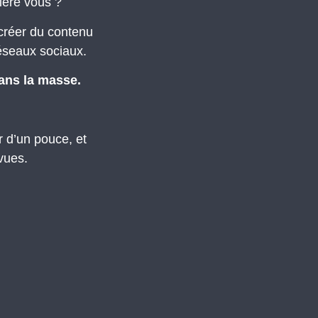
rière vous ?
créer du contenu
éseaux sociaux.
dans la masse.
 d’un pouce, et
vues.