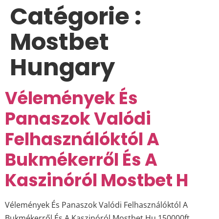
Catégorie :
Mostbet
Hungary
Vélemények És
Panaszok Valódi
Felhasználóktól A
Bukmékerről És A
Kaszinóról Mostbet H
Vélemények És Panaszok Valódi Felhasználóktól A
Bukmékerről És A Kaszinóról Mostbet Hu 150000ft