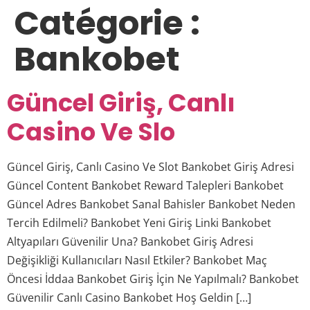
Catégorie :
Bankobet
Güncel Giriş, Canlı
Casino Ve Slo
Güncel Giriş, Canlı Casino Ve Slot Bankobet Giriş Adresi
Güncel Content Bankobet Reward Talepleri Bankobet
Güncel Adres Bankobet Sanal Bahisler Bankobet Neden
Tercih Edilmeli? Bankobet Yeni Giriş Linki Bankobet
Altyapıları Güvenilir Una? Bankobet Giriş Adresi
Değişikliği Kullanıcıları Nasıl Etkiler? Bankobet Maç
Öncesi İddaa Bankobet Giriş İçin Ne Yapılmalı? Bankobet
Güvenilir Canlı Casino Bankobet Hoş Geldin […]