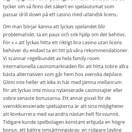
tycker om så finns det säkert en spelautomat som
passar drill down på ett casino med utländsk licens.
Om man börjar känna att lyckas spelandet blir
problematiskt, ta en paus och sök hjälp om det behövs.
För » « att lyckas hitta ett riktigt bra casino utan licens
behöver du endast ta en titt på våra rekommendationer.
Vi scannar regelbundet av hela family room
internationella casinomarknaden för att hitta sobre allra
bästa alternativen som går hem hos svenska depilare.
Glöm inte heller att kika in här med jämna mellanrum
för att lyckas inte missa nylanserade casinosajter eller
sobre senaste bonusarna. Ett annat gissel för de
svensklicensierade spelsajterna är att sina möjligheter
att konkurrera med varandra nästan helt försvunnit.
Tidigare kunde spelbolagen konstant erbjuda en högre
bonus, ett bättre omsättningskrav, en roligare tävling