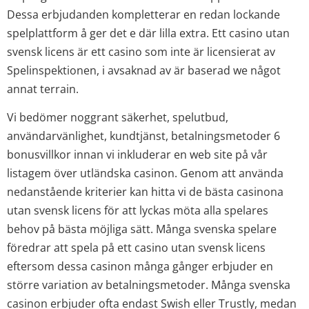
Dessa erbjudanden kompletterar en redan lockande
spelplattform å ger det e där lilla extra. Ett casino utan
svensk licens är ett casino som inte är licensierat av
Spelinspektionen, i avsaknad av är baserad we något
annat terrain.
Vi bedömer noggrant säkerhet, spelutbud,
användarvänlighet, kundtjänst, betalningsmetoder 6
bonusvillkor innan vi inkluderar en web site på vår
listagem över utländska casinon. Genom att använda
nedanstående kriterier kan hitta vi de bästa casinona
utan svensk licens för att lyckas möta alla spelares
behov på bästa möjliga sätt. Många svenska spelare
föredrar att spela på ett casino utan svensk licens
eftersom dessa casinon många gånger erbjuder en
större variation av betalningsmetoder. Många svenska
casinon erbjuder ofta endast Swish eller Trustly, medan