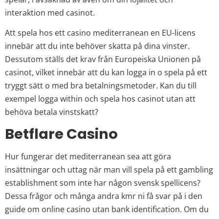
interaktion med casinot.
Att spela hos ett casino mediterranean en EU-licens
innebär att du inte behöver skatta på dina vinster.
Dessutom ställs det krav från Europeiska Unionen på
casinot, vilket innebär att du kan logga in o spela på ett
tryggt sätt o med bra betalningsmetoder. Kan du till
exempel logga within och spela hos casinot utan att
behöva betala vinstskatt?
Betflare Casino
Hur fungerar det mediterranean sea att göra
insättningar och uttag när man vill spela på ett gambling
establishment som inte har någon svensk spellicens?
Dessa frågor och många andra kmr ni få svar på i den
guide om online casino utan bank identification. Om du