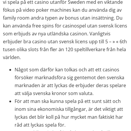
vi spela på ett casino utanför Sweden med en viktande
fökus på video poker machines kan du använda dig av
family room andra typen av bonus utan insättning. Du
kan använda free spins för casinospel utan svensk licens
som erbjuds av nya utländska casinon. Vanligtvis
erbjuder bra casino utan svensk licens upp till 5 – » « 6th
tusen olika slots från fler än 120 speltillverkare från hela
världen.
Något som därför kan tolkas och att ett casinos
försöker marknadsföra sig gentemot den svenska
marknaden är att lyckas de erbjuder deras spelare
att välja svenska kronor som valuta.
För att man ska kunna spela på ett sunt sätt och
inom sina ekonomiska tillgångar, är det viktigt att
lyckas det blir koll på hur mycket man faktiskt har
råd att lyckas spela för.