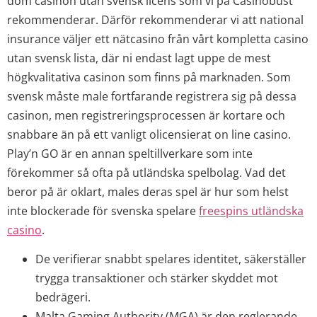
dom casinon utan svensk licens som vi på Casinobust
rekommenderar. Därför rekommenderar vi att national
insurance väljer ett nätcasino från vårt kompletta casino
utan svensk lista, där ni endast lagt uppe de mest
högkvalitativa casinon som finns på marknaden. Som
svensk måste male fortfarande registrera sig på dessa
casinon, men registreringsprocessen är kortare och
snabbare än på ett vanligt olicensierat on line casino.
Play’n GO är en annan speltillverkare som inte
förekommer så ofta på utländska spelbolag. Vad det
beror på är oklart, males deras spel är hur som helst
inte blockerade för svenska spelare
freespins utländska
casino
.
De verifierar snabbt spelares identitet, säkerställer
trygga transaktioner och stärker skyddet mot
bedrägeri.
Malta Gaming Authority (MGA) är den reglerande