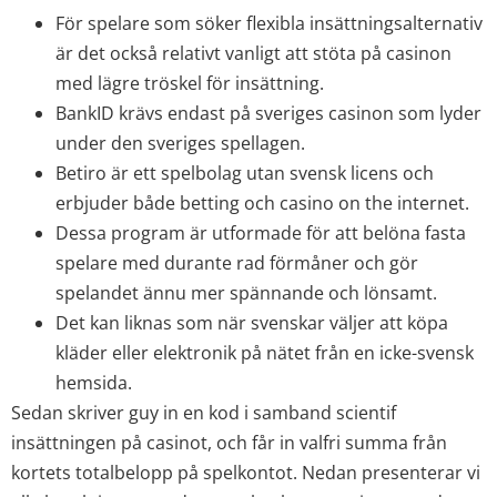
För spelare som söker flexibla insättningsalternativ
är det också relativt vanligt att stöta på casinon
med lägre tröskel för insättning.
BankID krävs endast på sveriges casinon som lyder
under den sveriges spellagen.
Betiro är ett spelbolag utan svensk licens och
erbjuder både betting och casino on the internet.
Dessa program är utformade för att belöna fasta
spelare med durante rad förmåner och gör
spelandet ännu mer spännande och lönsamt.
Det kan liknas som när svenskar väljer att köpa
kläder eller elektronik på nätet från en icke-svensk
hemsida.
Sedan skriver guy in en kod i samband scientif
insättningen på casinot, och får in valfri summa från
kortets totalbelopp på spelkontot. Nedan presenterar vi