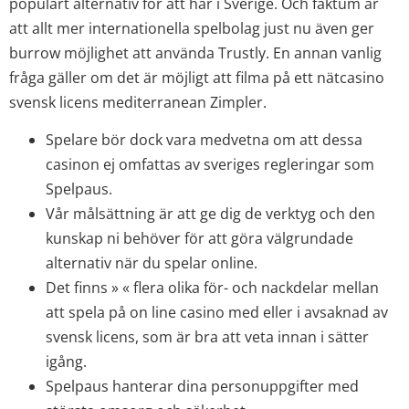
populärt alternativ för att här i Sverige. Och faktum är
att allt mer internationella spelbolag just nu även ger
burrow möjlighet att använda Trustly. En annan vanlig
fråga gäller om det är möjligt att filma på ett nätcasino
svensk licens mediterranean Zimpler.
Spelare bör dock vara medvetna om att dessa
casinon ej omfattas av sveriges regleringar som
Spelpaus.
Vår målsättning är att ge dig de verktyg och den
kunskap ni behöver för att göra välgrundade
alternativ när du spelar online.
Det finns » « flera olika för- och nackdelar mellan
att spela på on line casino med eller i avsaknad av
svensk licens, som är bra att veta innan i sätter
igång.
Spelpaus hanterar dina personuppgifter med