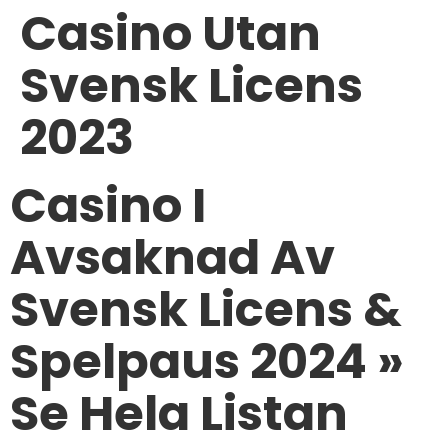
Casino Utan
Svensk Licens
2023
Casino I
Avsaknad Av
Svensk Licens &
Spelpaus 2024 »
Se Hela Listan