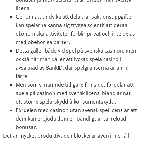
licens.
Genom att undvika att dela transaktionsuppgifter
kan spelarna känna sig trygga scientif att deras
ekonomiska aktiviteter förblir privat och inte delas
med obehöriga parter.
Detta gäller både vid spel på svenska casinon, men
också när man väljer att lyckas spela casino i
avsaknad av BankID, där spelgränserna är ännu
färre.
Men som vi nämnde tidigare finns det fördelar att
spela på casinon med svensk licens, bland annat
ett större spelarskydd å konsumentskydd.
Fördelen med casinon utan svensk spellicens är att
dem kan erbjuda dom en oändligt antal reload
bonusar.
Det är mycket produktivt och blockerar även innehåll