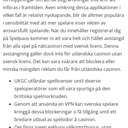
införas i framtiden. Även omkring dessa applikationer i
vilket fall är relativt nyskapande, blir de alltmer populära
i sensibilität med att mer spelare inser vikten av
ansvarsfullt spelande. När du innehåller registrerat dig
på Spelpaus kommer ni att vara helt och hållet avstängd
från alla spel på nätcasinon med svensk licens. Denna
avstängning gäller dock inte för utländska casinon utan
svensk licens. Det kan vara svårare att blockera eller
minska mängden reklam du får från utländska casinon.
UKGC utfärdar spellicenser until diverse
speloperatörer som vill vara spurtiga på den
brittiska spelmarknaden.
Genom att använda en VPN kan svenska spelare
kringgå dessa blockeringar o få tillgång until ett
bredare utbud av spelsidor å casinon.
Det finns ingen exklusiv välkomstbonus, utan