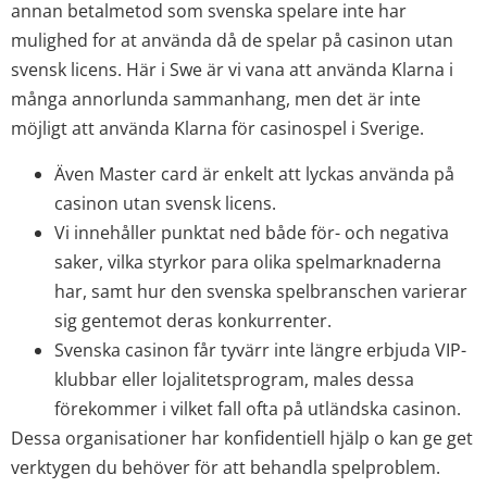
annan betalmetod som svenska spelare inte har
mulighed for at använda då de spelar på casinon utan
svensk licens. Här i Swe är vi vana att använda Klarna i
många annorlunda sammanhang, men det är inte
möjligt att använda Klarna för casinospel i Sverige.
Även Master card är enkelt att lyckas använda på
casinon utan svensk licens.
Vi innehåller punktat ned både för- och negativa
saker, vilka styrkor para olika spelmarknaderna
har, samt hur den svenska spelbranschen varierar
sig gentemot deras konkurrenter.
Svenska casinon får tyvärr inte längre erbjuda VIP-
klubbar eller lojalitetsprogram, males dessa
förekommer i vilket fall ofta på utländska casinon.
Dessa organisationer har konfidentiell hjälp o kan ge get
verktygen du behöver för att behandla spelproblem.