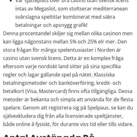
Vår sjätteplats över bra casino utan svensk licens
intas av Megaslot, som stoltserar mediterranean
svårslagna speltitlar kombinerat med säkra
betalningar och apsnygg grafik!
Denna procentandel skiljer sig mellan olika casinon men
kan ligga någonstans mellan 5% och 25% elr mer. Den
stora frågan för många spelentusiaster i Norden är
casino utan svensk licens. Detta är en komplex fråga
eftersom varje nordiskt land sitter på sina specifika
regler och lagar gällande spel på nätet. Klassiska
betalningsmetoder och banköverföring, kredit- och
betalkort (Visa, Mastercard) finns ofta tillgängliga. Dessa
metoder är bekanta och simpla att använda för de flesta
spelare. Genom att registrera sig på Spelpaus. se kan du
självexkludera dig från alla licensierade speltjänster,
både online å fysiskt, för durante viss tid eller tills vidare.