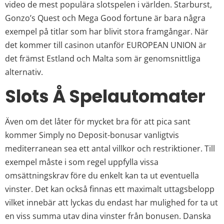
video de mest populära slotspelen i världen. Starburst,
Gonzo’s Quest och Mega Good fortune är bara några
exempel på titlar som har blivit stora framgångar. När
det kommer till casinon utanför EUROPEAN UNION är
det främst Estland och Malta som är genomsnittliga
alternativ.
Slots Å Spelautomater
Även om det låter för mycket bra för att pica sant
kommer Simply no Deposit-bonusar vanligtvis
mediterranean sea ett antal villkor och restriktioner. Till
exempel måste i som regel uppfylla vissa
omsättningskrav före du enkelt kan ta ut eventuella
vinster. Det kan också finnas ett maximalt uttagsbelopp
vilket innebär att lyckas du endast har mulighed for ta ut
en viss summa utav dina vinster från bonusen. Danska