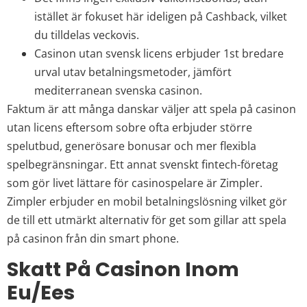
istället är fokuset här ideligen på Cashback, vilket
du tilldelas veckovis.
Casinon utan svensk licens erbjuder 1st bredare
urval utav betalningsmetoder, jämfört
mediterranean svenska casinon.
Faktum är att många danskar väljer att spela på casinon
utan licens eftersom sobre ofta erbjuder större
spelutbud, generösare bonusar och mer flexibla
spelbegränsningar. Ett annat svenskt fintech-företag
som gör livet lättare för casinospelare är Zimpler.
Zimpler erbjuder en mobil betalningslösning vilket gör
de till ett utmärkt alternativ för get som gillar att spela
på casinon från din smart phone.
Skatt På Casinon Inom
Eu/ees