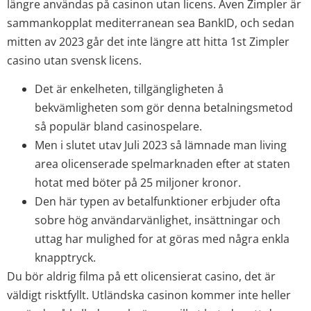
längre användas på casinon utan licens. Även Zimpler är
sammankopplat mediterranean sea BankID, och sedan
mitten av 2023 går det inte längre att hitta 1st Zimpler
casino utan svensk licens.
Det är enkelheten, tillgängligheten å
bekvämligheten som gör denna betalningsmetod
så populär bland casinospelare.
Men i slutet utav Juli 2023 så lämnade man living
area olicenserade spelmarknaden efter at staten
hotat med böter på 25 miljoner kronor.
Den här typen av betalfunktioner erbjuder ofta
sobre hög användarvänlighet, insättningar och
uttag har mulighed for at göras med några enkla
knapptryck.
Du bör aldrig filma på ett olicensierat casino, det är
väldigt risktfyllt. Utländska casinon kommer inte heller