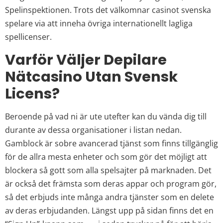
Spelinspektionen. Trots det välkomnar casinot svenska
spelare via att inneha övriga internationellt lagliga
spellicenser.
Varför Väljer Depilare
Nätcasino Utan Svensk
Licens?
Beroende på vad ni är ute utefter kan du vända dig till
durante av dessa organisationer i listan nedan.
Gamblock är sobre avancerad tjänst som finns tillgänglig
för de allra mesta enheter och som gör det möjligt att
blockera så gott som alla spelsajter på marknaden. Det
är också det främsta som deras appar och program gör,
så det erbjuds inte många andra tjänster som en delete
av deras erbjudanden. Längst upp på sidan finns det en