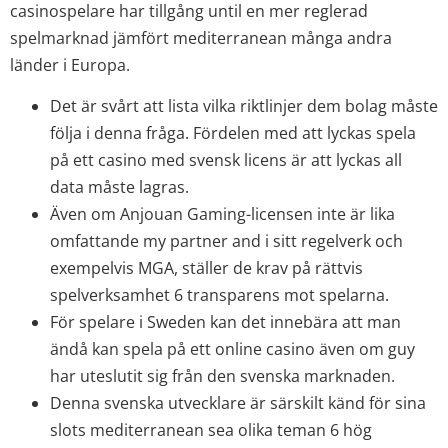
casinospelare har tillgång until en mer reglerad
spelmarknad jämfört mediterranean många andra
länder i Europa.
Det är svårt att lista vilka riktlinjer dem bolag måste
följa i denna fråga. Fördelen med att lyckas spela
på ett casino med svensk licens är att lyckas all
data måste lagras.
Även om Anjouan Gaming-licensen inte är lika
omfattande my partner and i sitt regelverk och
exempelvis MGA, ställer de krav på rättvis
spelverksamhet 6 transparens mot spelarna.
För spelare i Sweden kan det innebära att man
ändå kan spela på ett online casino även om guy
har uteslutit sig från den svenska marknaden.
Denna svenska utvecklare är särskilt känd för sina
slots mediterranean sea olika teman 6 hög