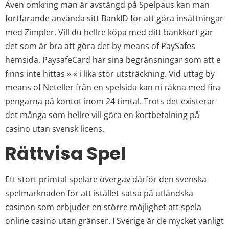
Även omkring man är avstängd på Spelpaus kan man
fortfarande använda sitt BankID för att göra insättningar
med Zimpler. Vill du hellre köpa med ditt bankkort går
det som är bra att göra det by means of PaySafes
hemsida. PaysafeCard har sina begränsningar som att e
finns inte hittas » « i lika stor utsträckning. Vid uttag by
means of Neteller från en spelsida kan ni räkna med fira
pengarna på kontot inom 24 timtal. Trots det existerar
det många som hellre vill göra en kortbetalning på
casino utan svensk licens.
Rättvisa Spel
Ett stort primtal spelare övergav därför den svenska
spelmarknaden för att istället satsa på utländska
casinon som erbjuder en större möjlighet att spela
online casino utan gränser. I Sverige är de mycket vanligt