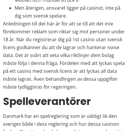
Moolah och Thunderstruck II.
Men återigen, ansvaret ligger på casinot, inte på
dig som svensk spelare.
Anledningen till det här är för att se till att det inte
förekommer reklam som riktar sig mot personer under
18 år. När du registrerar dig på 1st casino utan svensk
licens godkänner du att de lagrar och hanterar noise
data. Det är svårt att veta vilka riktlinjer dem bolag
måste följa i denna fråga. Fördelen med att lyckas spela
på ett casino med svensk licens är att lyckas all data
måste lagras. Även behandlingen av dessa uppgifter
måste tydliggöras för regeringen.
Spelleverantörer
Danmark har en spelreglering som är väldigt lik den
sveriges både i dess reglering och hur dessa casinon