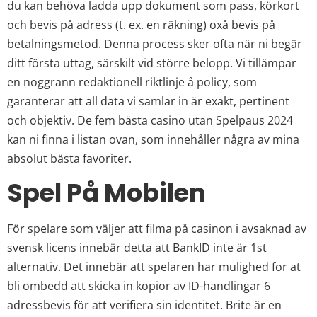
du kan behöva ladda upp dokument som pass, körkort
och bevis på adress (t. ex. en räkning) oxå bevis på
betalningsmetod. Denna process sker ofta när ni begär
ditt första uttag, särskilt vid större belopp. Vi tillämpar
en noggrann redaktionell riktlinje å policy, som
garanterar att all data vi samlar in är exakt, pertinent
och objektiv. De fem bästa casino utan Spelpaus 2024
kan ni finna i listan ovan, som innehåller några av mina
absolut bästa favoriter.
Spel På Mobilen
För spelare som väljer att filma på casinon i avsaknad av
svensk licens innebär detta att BankID inte är 1st
alternativ. Det innebär att spelaren har mulighed for at
bli ombedd att skicka in kopior av ID-handlingar 6
adressbevis för att verifiera sin identitet. Brite är en