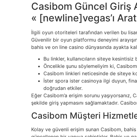
Casibom Güncel Giriş A
« [newline]vegas’ı Ar
İlgili oyun otoriteleri tarafından verilen bu l
Güvenilir bir oyun platformu deneyimi arayışı
bahis ve on line casino dünyasında ayakta ka
Bu linkler, kullanıcıların siteye kesintisi
Öncelikle şunu söylemeliyim ki, Casibom
Casibom linkleri neticesinde de siteye ko
İster spora ister casinoya ilgi duyun, f
doğrudan etkiler.
Eğer Casibom’a erişim sorunu yaşıyorsanız, Casi
şekilde giriş yapmasını sağlamaktadır. Casi
Casibom Müşteri Hizmetleri
Kolay ve güvenli erişim sunan Casibom, bahis tu
güncellenen bir yapıya sahiptirler. Bahis ve 