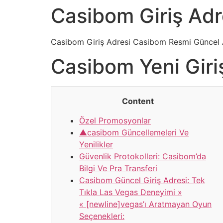
Casibom Giriş Ad
Casibom Giriş Adresi Casibom Resmi Güncel
Casibom Yeni Gir
Content
Özel Promosyonlar
▲casibom Güncellemeleri Ve
Yenilikler
Güvenlik Protokolleri: Casibom’da
Bilgi Ve Pra Transferi
Casibom Güncel Giriş Adresi: Tek
Tıkla Las Vegas Deneyimi »
« [newline]vegas’ı Aratmayan Oyun
Seçenekleri: