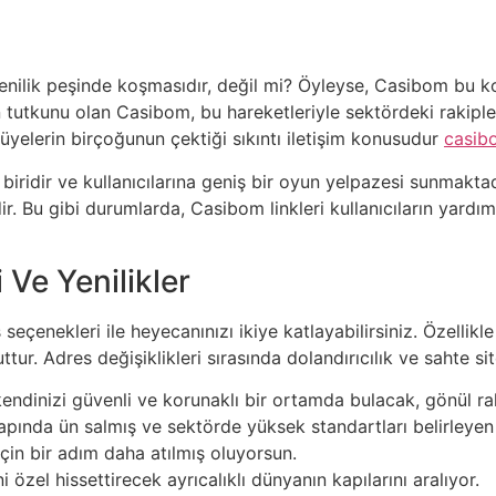
yenilik peşinde koşmasıdır, değil mi? Öyleyse, Casibom bu konu
tutkunu olan Casibom, bu hareketleriyle sektördeki rakipl
 üyelerin birçoğunun çektiği sıkıntı iletişim konusudur
casib
biridir ve kullanıcılarına geniş bir oyun yelpazesi sunmakta
ir. Bu gibi durumlarda, Casibom linkleri kullanıcıların yard
Ve Yenilikler
seçenekleri ile heyecanınızı ikiye katlayabilirsiniz. Özellik
ttur. Adres değişiklikleri sırasında dolandırıcılık ve sahte s
ndinizi güvenli ve korunaklı bir ortamda bulacak, gönül raha
ında ün salmış ve sektörde yüksek standartları belirleyen 
çin bir adım daha atılmış oluyorsun.
 özel hissettirecek ayrıcalıklı dünyanın kapılarını aralıyor.