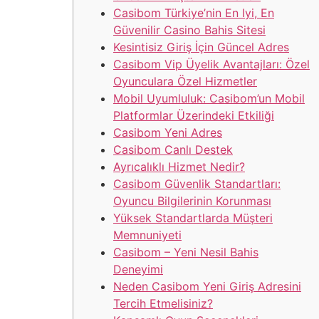
Casibom Türkiye’nin En Iyi, En
Güvenilir Casino Bahis Sitesi
Kesintisiz Giriş İçin Güncel Adres
Casibom Vip Üyelik Avantajları: Özel
Oyunculara Özel Hizmetler
Mobil Uyumluluk: Casibom’un Mobil
Platformlar Üzerindeki Etkiliği
Casibom Yeni Adres
Casibom Canlı Destek
Ayrıcalıklı Hizmet Nedir?
Casibom Güvenlik Standartları:
Oyuncu Bilgilerinin Korunması
Yüksek Standartlarda Müşteri
Memnuniyeti
Casibom – Yeni Nesil Bahis
Deneyimi
Neden Casibom Yeni Giriş Adresini
Tercih Etmelisiniz?