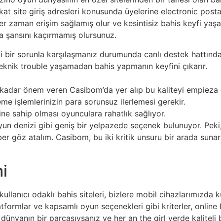
kat site giriş adresleri konusunda üyelerine electronic posta
r zaman erişim sağlamış olur ve kesintisiz bahis keyfi yaşa
 şansını kaçırmamış olursunuz.
 bir sorunla karşılaşmanız durumunda canlı destek hattından
teknik trouble yaşamadan bahis yapmanın keyfini çıkarır.
 kadar önem veren Casibom’da yer alıp bu kaliteyi empieza gü
e işlemlerinizin para sorunsuz ilerlemesi gerekir.
e sahip olması oyunculara rahatlık sağlıyor.
un denizi gibi geniş bir yelpazede seçenek bulunuyor. Peki,
ber göz atalım. Casibom, bu iki kritik unsuru bir arada sunar
i
llanıcı odaklı bahis siteleri, bizlere mobil cihazlarımızd
atformlar ve kapsamlı oyun seçenekleri gibi kriterler, onli
dünyanın bir parçasıysanız ve her an the girl yerde kaliteli