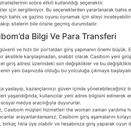
tejilerinin sobre etkili kullanıldığı seçenektir.
izler için sergileniyor. Bu seçeneklerden yararlanarak bahi
çlı bahis ve gazino oyunu oynamak için siteyi inceleyebilir
akip sitelerin bile önüne geçmiş durumdadır.
ibom’da Bilgi Ve Para Transferi
venli ve hızlı bir portaldan giriş yapmanın önemi büyük. El
ir aksilikle karşılaşmadan, snabbt olarak Casibom yeni giri
 giriş adresi üzerindeki son değişiklikler ve bu değişiklikleri
ncenin yanı başınızda olduğu bu yolculuğa çıkmaya başlayalı
 yaslayıp, kazançlarınızı güven içinde yönetebileceğiniz b
eri yaşandığında, kullanıcılar yeni adres bilgisini edinerek e
i sosyal medya aracılığıyla duyururlar.
ız, Casibom müşteri hizmetleri the woman zaman yardıma hazı
yecanlar arayanlardansanız, Casibom giriş aşamalarını kolay
irkaç tıkla üye olabilir ve hesabınıza giriş yaparak oyun dün