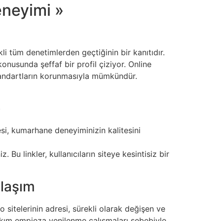
eneyimi »
kli tüm denetimlerden geçtiğinin bir kanıtıdır.
nusunda şeffaf bir profil çiziyor. Online
tandartların korunmasıyla mümkündür.
.
si, kumarhane deneyiminizin kalitesini
Bu linkler, kullanıcıların siteye kesintisiz bir
klaşım
 sitelerinin adresi, sürekli olarak değişen ve
bakım empieza yenilenme çalışmaları sebebiyle