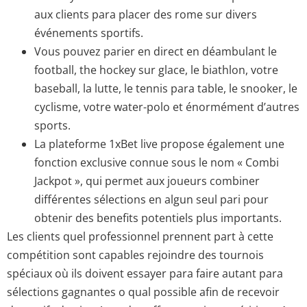
aux clients para placer des rome sur divers
événements sportifs.
Vous pouvez parier en direct en déambulant le
football, the hockey sur glace, le biathlon, votre
baseball, la lutte, le tennis para table, le snooker, le
cyclisme, votre water-polo et énormément d’autres
sports.
La plateforme 1xBet live propose également une
fonction exclusive connue sous le nom « Combi
Jackpot », qui permet aux joueurs combiner
différentes sélections en algun seul pari pour
obtenir des benefits potentiels plus importants.
Les clients quel professionnel prennent part à cette
compétition sont capables rejoindre des tournois
spéciaux où ils doivent essayer para faire autant para
sélections gagnantes o qual possible afin de recevoir