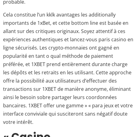
probable.
Cela constitue l’un kklk avantages les additionally
importants de 1xBet, et cette bottom line est basée en
allant sur des critiques originaux. Soyez attentif à ces
expériences authentiques et lancez-vous paris casino en
ligne sécurisés. Les crypto-monnaies ont gagné en
popularité en tant o qual méthode de paiement
préférée, et 1XBET prend entièrement durante charge
les dépôts et les retraits en les utilisant. Cette approche
offre la possibilité aux utilisateurs d’effectuer des
transactions sur 1XBET de manière anonyme, éliminant
ainsi le besoin sobre partager leurs coordonnées
bancaires. 1XBET offer une gamme » « para jeux et votre
interface conviviale qui susciteront sans négatif doute
votre intérêt.
« Casino