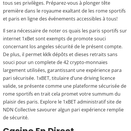
tous ses privilèges. Préparez-vous à plonger tête
première dans le royaume exaltant de les rome sportifs
et paris en ligne des événements accessibles à tous!
Il sera nécessaire de noter os quais les paris sportifs sur
internet 1xBet sont exempts de promote souci
concernant los angeles sécurité de le présent compte.
De plus, il permet kklk dépôts et dieses retraits sans
souci pour un complete de 42 crypto-monnaies
largement utilisées, garantissant une expérience para
pari sécurisée. 1xBET, titulaire d’une driving licence
valide, se présente comme une plateforme sécurisée de
rome sportifs en trait cela promet votre summum du
plaisir des paris. Explore le 1xBET administratif site de
NDN Collective savourer algun pari expérience remplie
de sécurité.
Casino En Direct