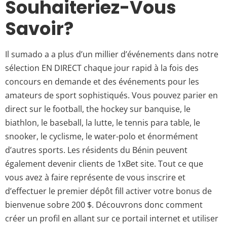
Souhaiteriez-Vous
Savoir?
Il sumado a a plus d’un millier d’événements dans notre
sélection EN DIRECT chaque jour rapid à la fois des
concours en demande et des événements pour les
amateurs de sport sophistiqués. Vous pouvez parier en
direct sur le football, the hockey sur banquise, le
biathlon, le baseball, la lutte, le tennis para table, le
snooker, le cyclisme, le water-polo et énormément
d’autres sports. Les résidents du Bénin peuvent
également devenir clients de 1xBet site. Tout ce que
vous avez à faire représente de vous inscrire et
d’effectuer le premier dépôt fill activer votre bonus de
bienvenue sobre 200 $. Découvrons donc comment
créer un profil en allant sur ce portail internet et utiliser