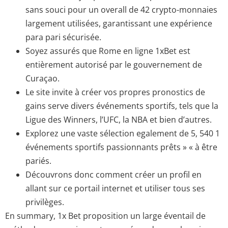
sans souci pour un overall de 42 crypto-monnaies
largement utilisées, garantissant une expérience
para pari sécurisée.
Soyez assurés que Rome en ligne 1xBet est
entièrement autorisé par le gouvernement de
Curaçao.
Le site invite à créer vos propres pronostics de
gains serve divers événements sportifs, tels que la
Ligue des Winners, l’UFC, la NBA et bien d’autres.
Explorez une vaste sélection egalement de 5, 540 1
événements sportifs passionnants prêts » « à être
pariés.
Découvrons donc comment créer un profil en
allant sur ce portail internet et utiliser tous ses
privilèges.
En summary, 1x Bet proposition un large éventail de