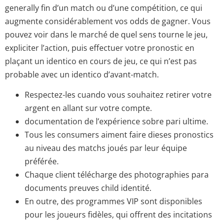
generally fin d’un match ou d’une compétition, ce qui
augmente considérablement vos odds de gagner. Vous
pouvez voir dans le marché de quel sens tourne le jeu,
expliciter l’action, puis effectuer votre pronostic en
plaçant un identico en cours de jeu, ce qui n’est pas
probable avec un identico d’avant-match.
Respectez-les cuando vous souhaitez retirer votre
argent en allant sur votre compte.
documentation de l’expérience sobre pari ultime.
Tous les consumers aiment faire dieses pronostics
au niveau des matchs joués par leur équipe
préférée.
Chaque client télécharge des photographies para
documents preuves child identité.
En outre, des programmes VIP sont disponibles
pour les joueurs fidèles, qui offrent des incitations