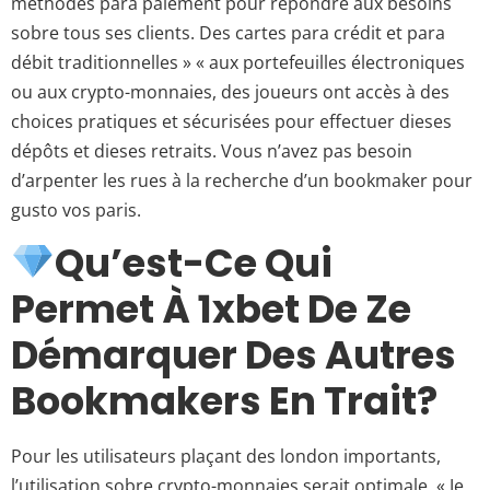
méthodes para paiement pour répondre aux besoins
sobre tous ses clients. Des cartes para crédit et para
débit traditionnelles » « aux portefeuilles électroniques
ou aux crypto-monnaies, des joueurs ont accès à des
choices pratiques et sécurisées pour effectuer dieses
dépôts et dieses retraits. Vous n’avez pas besoin
d’arpenter les rues à la recherche d’un bookmaker pour
gusto vos paris.
Qu’est-Ce Qui
Permet À 1xbet De Ze
Démarquer Des Autres
Bookmakers En Trait?
Pour les utilisateurs plaçant des london importants,
l’utilisation sobre crypto-monnaies serait optimale. « Je