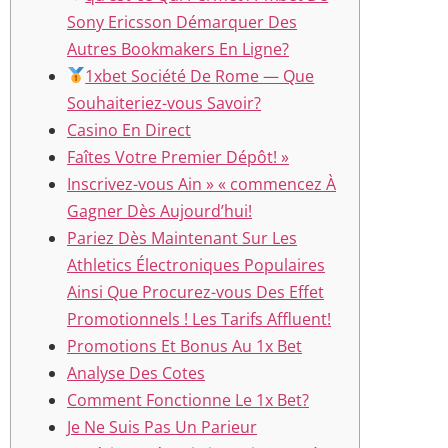
Sony Ericsson Démarquer Des
Autres Bookmakers En Ligne?
1xbet Société De Rome — Que
Souhaiteriez-vous Savoir?
Casino En Direct
Faîtes Votre Premier Dépôt! »
Inscrivez-vous Ain » « commencez À
Gagner Dès Aujourd’hui!
Pariez Dès Maintenant Sur Les
Athletics Électroniques Populaires
Ainsi Que Procurez-vous Des Effet
Promotionnels ! Les Tarifs Affluent!
Promotions Et Bonus Au 1x Bet
Analyse Des Cotes
Comment Fonctionne Le 1x Bet?
Je Ne Suis Pas Un Parieur