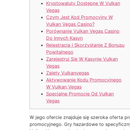
Kryptowaluty Dostępne W Vulkan
Vegas
Czym Jest Kod Promocyjny W
Vulkan Vegas Casino?
Porównanie Vulkan Vegas Casino
Do Innych Kasyn
Rejestracja I Skorzystanie Z Bonusu
Powitalnego
Zarejestruj Się W Kasynie Vulkan
Vegas
Zalety Vulkanvegas
Aktywowanie Kodu Promocyjnego
W Vulkan Vegas
Specjalne Promocje Od Vulkan
Vegas
W jego ofercie znajduje się szeroka oferta 
promocyjnego. Gry hazardowe to specyficzny