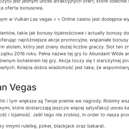
tu jest jednym unces atrakcyjnych ofert, które obecnie s
ta oferta bonusowa.
ym w Vulkan Las vegas » « Online casino jest dostępna w
lientów, takie jak bonusy lojalnościowe i actually bonusy d
ferując najróżniejsze akcje promocyjne, wspaniałe bonusy i
 slotem, który jest znany dużej liczbie graczy. Slot ten z
czątku 2016 roku. Pełna nazwa tej gry to Abundant Wilde an
wnym bohaterem tej gry. Akcja toczy się t starożytnej pir
 Umarłych. Kolejna dobra wiadomość jest taka, że wspomni
an Vegas
rchii i tym większe są Twoje premie we nagrody. Robimy w
wymi, które dostarczają jeszcze więcej satysfakcji unces 
ć i lojalność. Jeśli tego nie zrobisz, in order to nasza p
zy innymi ruletkę, poker, blackjack oraz bakarat.