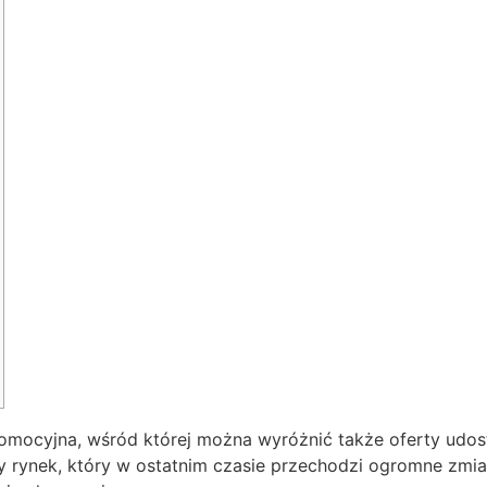
promocyjna, wśród której można wyróżnić także oferty ud
 rynek, który w ostatnim czasie przechodzi ogromne zmia