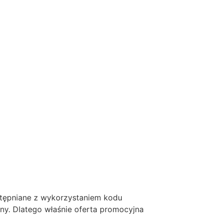
ostępniane z wykorzystaniem kodu
ny. Dlatego właśnie oferta promocyjna