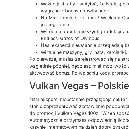
Ważne jest, aby pamiętać, że istnieją 
wygrane z bonusu powitalnego.
No Max Conversion Limit / Weekend Que
jednego dnia.
Wśród najpopularniejszych produkcji zna
Endless, Gates of Olympus.
Nasi eksperci nieustannie przeglądają 
Wirtualne maszyny, gry insta, karcianki
Po pierwsze, musisz zarejestrować się na str
względnie później, będziesz miał możliwość
aktywować bonus. Po wpisaniu kodu promocyj
Vulkan Vegas – Polski
Nasi eksperci nieustannie przeglądają sekto
stanie zaprezentować zestawienie podobnych
do promocji Vulkan Vegas 100zl. W ten spos
Automatycznie otrzymasz odpowiednią liczb
kasynie internetowym na dzień dobry zysk