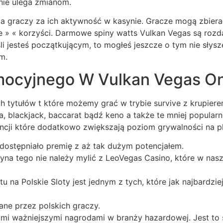
nie ulega zmianom.
a graczy za ich aktywność w kasynie. Gracze mogą zbiera
 » « korzyści. Darmowe spiny watts Vulkan Vegas są roz
śli jesteś początkującym, to mogłeś jeszcze o tym nie słys
m.
ocyjnego W Vulkan Vegas On
h tytułów t które możemy grać w trybie survive z krupiere
ka, blackjack, baccarat bądź keno a także te mniej popularn
ancji które dodatkowo zwiększają poziom grywalności na pl
dostępniało premię z aż tak dużym potencjałem.
na tego nie należy mylić z LeoVegas Casino, które w nasz
 na Polskie Sloty jest jednym z tych, które jak najbardzi
iane przez polskich graczy.
nymi ważniejszymi nagrodami w branży hazardowej. Jest to