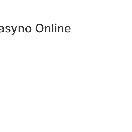
asyno Online