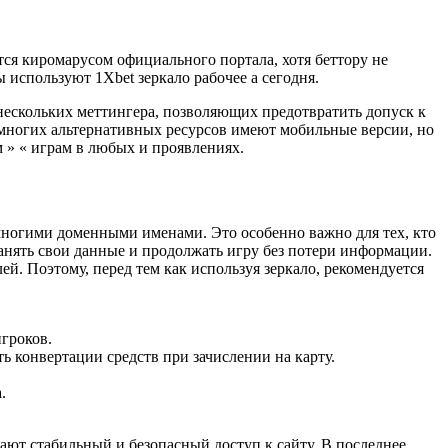
ся киромарусом официального портала, хотя беттору не
 используют 1Xbet зеркало рабочее а сегодня.
з нескольких меттингера, позволяющих предотвратить допуск к
Немногих альтернативных ресурсов имеют мобильные версии, но
 » « играм в любых и проявлениях.
многими доменными именами. Это особенно важно для тех, кто
хранять свои данные и продолжать игру без потери информации.
ей. Поэтому, перед тем как используя зеркало, рекомендуется
игроков.
ь конвертации средств при зачислении на карту.
.
ают стабильный и безопасный доступ к сайту. В последнее