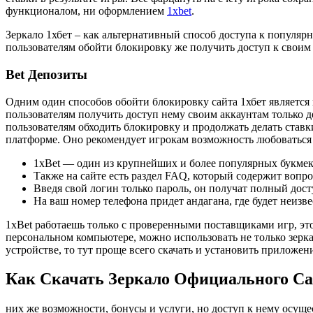
функционалом, ни оформлением
1xbet
.
Зеркало 1хбет – как альтернативный способ доступа к популяр
пользователям обойти блокировку же получить доступ к своим
Bet Депозиты
Одним один способов обойти блокировку сайта 1хбет является и
пользователям получить доступ нему своим аккаунтам только де
пользователям обходить блокировку и продолжать делать ставк
платформе. Оно рекомендует игрокам возможность любоваться 
1xBet — один из крупнейших и более популярных букмек
Также на сайте есть раздел FAQ, который содержит вопр
Введя свой логин только пароль, он получат полный дос
На ваш номер телефона придет андагана, где будет неизве
1xBet работаешь только с проверенными поставщиками игр, это
персональном компьютере, можно использовать не только зерк
устройстве, то тут проще всего скачать и установить приложен
Как Скачать Зеркало Официального Са
них же возможности, бонусы и услуги, но доступ к нему осуще