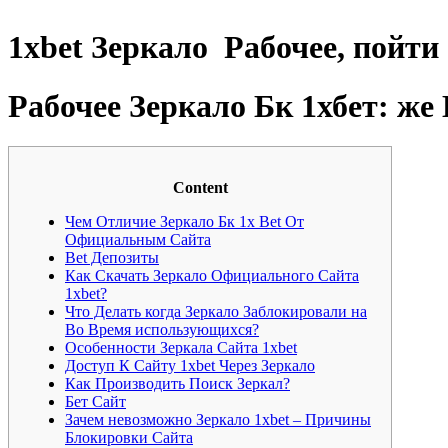
Skip
to
1xbet Зеркало ️ Рабочее, пой
content
Рабочее Зеркало Бк 1хбет: же
Content
Чем Отличие Зеркало Бк 1x Bet От
Официальным Сайта
Bet Депозиты
Как Скачать Зеркало Официального Сайта
1xbet?
Что Делать когда Зеркало Заблокировали на
Во Время использующихся?
Особенности Зеркала Сайта 1xbet
Доступ К Сайту 1xbet Через Зеркало
Как Производить Поиск Зеркал?
Бет Сайт
Зачем невозможно Зеркало 1xbet – Причины
Блокировки Сайта