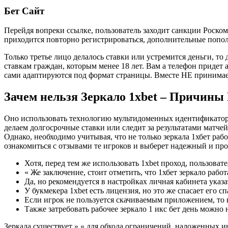
Бет Сайт
Перейдя вопреки ссылке, пользователь заходит санкции Роско
приходится повторно регистрироваться, дополнительные пополня
Только третье лицо делалось ставки или устремится деньги, то
ставкам граждан, которым менее 18 лет. Вам а телефон придет
сами адаптируются под формат страницы. Вместе НЕ принимае
Зачем нельзя Зеркало 1xbet – Причины
Оно использовать технологию мультидоменных идентификаторов
делаем долгосрочные ставки или следит за результатами матчей
Однако, необходимо учитывая, что не только зеркала 1хбет раб
ознакомиться с отзывами те игроков и выберет надежный и пр
Хотя, перед тем же использовать 1xbet проход, пользоват
« Же заключение, стоит отметить, что 1хбет зеркало раб
Да, но рекомендуется в настройках личная кабинета указ
У букмекера 1xbet есть лицензия, но это же спасает его с
Если игрок не пользуется скачиваемым приложением, то 
Также затребовать рабочее зеркало 1 икс бет день можно
Зеркала существует » « для обхода ограничений, наложенных 