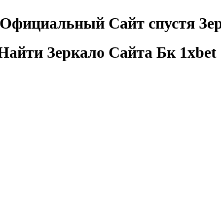
ти Официальный Сайт спустя Зе
 Найти Зеркало Сайта Бк 1xbet