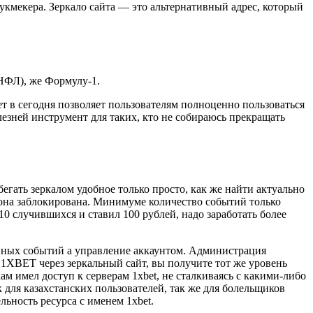
букмекера. Зеркало сайта — это альтернативный адрес, который
НФЛ), же Формулу-1.
ет в сегодня позволяет пользователям полноценно пользоваться
езней инструмент для таких, кто не собираюсь прекращать
гать зеркалом удобное только просто, как же найти актуально
о она заблокирована. Минимуме количество событий только
0 случившихся и ставил 100 рублей, надо заработать более
вных событий а управление аккаунтом. Администрация
1XBET через зеркальный сайт, вы получите тот же уровень
м имел доступ к серверам 1xbet, не сталкиваясь с какими-либо
для казахстанских пользователей, так же для болельщиков
ьность ресурса с именем 1xbet.