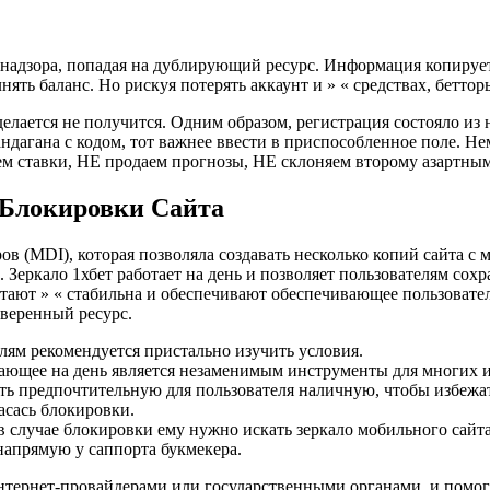
мнадзора, попадая на дублирующий ресурс. Информация копирует
ть баланс. Но рискуя потерять аккаунт и » « средствах, бетторы
 делается не получится. Одним образом, регистрация состояло и
 андагана с кодом, тот важнее ввести в приспособленное поле. 
м ставки, НЕ продаем прогнозы, НЕ склоняем второму азартным
 Блокировки Сайта
 (MDI), которая позволяла создавать несколько копий сайта с 
. Зеркало 1хбет работает на день и позволяет пользователям со
отают » « стабильна и обеспечивают обеспечивающее пользовател
оверенный ресурс.
елям рекомендуется пристально изучить условия.
отающее на день является незаменимым инструменты для многих 
ать предпочтительную для пользователя наличную, чтобы избежат
пасась блокировки.
в случае блокировки ему нужно искать зеркало мобильного сайта
 напрямую у саппорта букмекера.
интернет-провайдерами или государственными органами, и помог