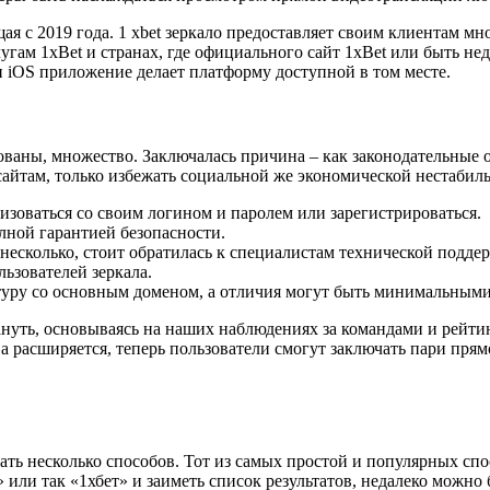
ая с 2019 года. 1 xbet зеркало предоставляет своим клиентам мн
услугам 1xBet и странах, где официального сайт 1xBet или быть 
и iOS приложение делает платформу доступной в том месте.
ованы, множество. Заключалась причина – как законодательные 
сайтам, только избежать социальной же экономической нестабил
изоваться со своим логином и паролем или зарегистрироваться.
олной гарантией безопасности.
несколько, стоит обратилась к специалистам технической поддер
льзователей зеркала.
туру со основным доменом, а отличия могут быть минимальными
нуть, основываясь на наших наблюдениях за командами и рейтин
 расширяется, теперь пользователи смогут заключать пари прямо
ать несколько способов. Тот из самых простой и популярных спо
или так «1хбет» и заиметь список результатов, недалеко можно б