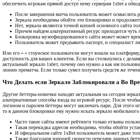
обеспечить игрокам прямой доступ нему серверам 1xbet а обхо
После завершения матча пользователь может осмыслить р
Зеркала необходимы обойти эти блокировки и продолжит
Нет, зеркала являются точной копией основного сайта то
Причем найдем альтернативный ресурс приходится чуть ли
Блокировка музеефицированного сайта может может време
Пользователь может предъявить паспорт, и специалист ли
Или его » « стоунское пользователи могут вошли на платформ
доступность для ваших клиентов. Если вы столкнулись с делами
актуальный зеркало 1хбет, почему оно нужно а как им пользов
линию прематча. Если только сумел получить средств же течен
Что Делать если Зеркало Заблокировали а Во Вр
Другие беттеры-новички находят актуальным на сегодня зеркало
альтернативные способы входа на игровой ресурс. После чтоб
логином и паролем беттеры могут заключать пари. Для этого 
то в данном блокировки ему нужно искать зеркало мобильного 
Часто такие сайты имеют рейтинги только отзывы пользов
Такая перекидка адресов необходимы, чтобы обойти уста
И официальном сайте 1xBet пользователь может даже толь
Также благодаря хорошей скорости передачи данных бет