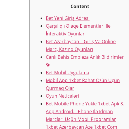
Content
Bet Yeni Giriş Adresi
Qarşılıqlı Əlaqə Elementləri Ilə
İnteraktiv Oyunlar
Bet Azərbaycan – Giriş Və Online
Mərc, Kazino Oyunları
Canlı Bahis Empieza Anlık Bildirimler
⚽
Bet Mobil Uygulama
Mobil App 1xbet Rahat Özün Üçün
Qurmaq Olar
Oyun Nəticələri
Bet Mobile Phone Yukle 1xbet Apk &
App Android, I Phone Ilə Idman
Mərcləri Üçün Mobil Proqramlar
1xbet Azərbaycan Aze 1xbet Com