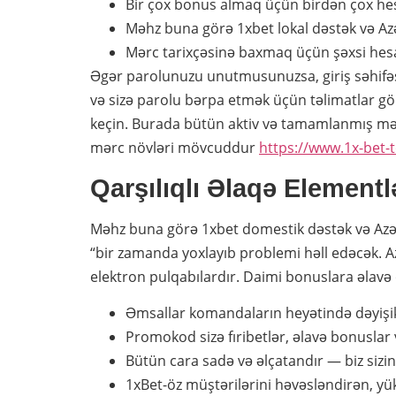
Bir çox bonus almaq üçün birdən çox hes
Məhz buna görə 1xbet lokal dəstək və Azər
Mərc tarixçəsinə baxmaq üçün şəxsi hesab
Əgər parolunuzu unutmusunuzsa, giriş səhifəsi
və sizə parolu bərpa etmək üçün təlimatlar gö
keçin. Burada bütün aktiv və tamamlanmış mərc
mərc növləri mövcuddur
https://www.1x-bet-
Qarşılıqlı Əlaqə Elementlə
Məhz buna görə 1xbet domestik dəstək və Azərb
“bir zamanda yoxlayıb problemi həll edəcək. Az
elektron pulqabılardır. Daimi bonuslara əlavə
Əmsallar komandaların heyətində dəyişikli
Promokod sizə fıribetlər, əlavə bonuslar 
Bütün cara sadə və əlçatandır — biz siz
1xBet-öz müştərilərini həvəsləndirən, yük