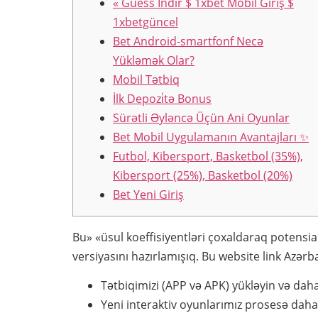
« Guess Indir $ 1xbet Mobil Giriş $
1xbetgüncel
Bet Android-smartfonf Necə
Yükləmək Olar?
Mobil Tətbiq
İlk Depozi̇tə Bonus
Sürətli Əyləncə Üçün Ani Oyunlar
Bet Mobil Uygulamanın Avantajları ✨
Futbol, Kibersport, Basketbol (35%),
Kibersport (25%), Basketbol (20%)
Bet Yeni Giriş
Bu» «üsul koeffisiyentləri çoxaldaraq potensia
versiyasını hazırlamışıq. Bu website link Azər
Tətbiqimizi (APP və APK) yükləyin və dah
Yeni interaktiv oyunlarımız prosesə dah