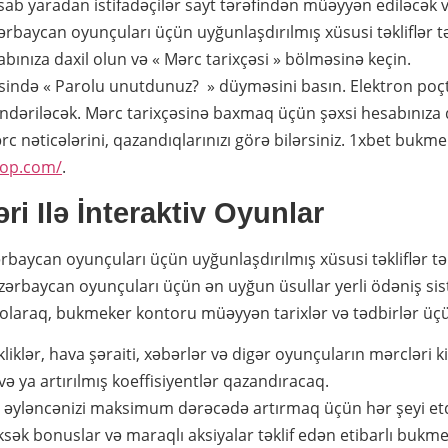
ab yaradan istifadəçilər sayt tərəfindən müəyyən ediləcək 
baycan oyunçuları üçün uyğunlaşdırılmış xüsusi təkliflər tək
ınıza daxil olun və « Mərc tarixçəsi » bölməsinə keçin.
ndə « Parolu unutdunuz? » düyməsini basın. Elektron poçt ü
ndəriləcək. Mərc tarixçəsinə baxmaq üçün şəxsi hesabınıza d
 nəticələrini, qazandıqlarınızı görə bilərsiniz. 1xbet bukme
top.com/
.
ri Ilə İnteraktiv Oyunlar
aycan oyunçuları üçün uyğunlaşdırılmış xüsusi təkliflər təkl
ərbaycan oyunçuları üçün ən uyğun üsullar yerli ödəniş sistem
 olaraq, bukmeker kontoru müəyyən tarixlər və tədbirlər üç
klər, hava şəraiti, xəbərlər və digər oyunçuların mərcləri kim
və ya artırılmış koeffisiyentlər qazandıracaq.
in əyləncənizi maksimum dərəcədə artırmaq üçün hər şeyi etd
sək bonuslar və maraqlı aksiyalar təklif edən etibarlı bukme