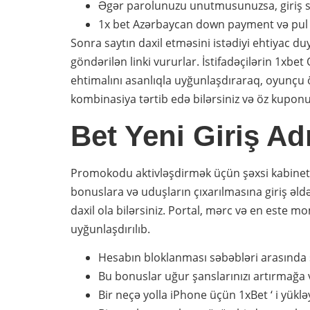
Əgər parolunuzu unutmusunuzsa, giriş 
1x bet Azərbaycan down payment və pul ç
Sonra saytın daxil etməsini istədiyi ehtiyac 
göndərilən linki vururlar. İstifadəçilərin 1xb
ehtimalını asanlıqla uyğunlaşdıraraq, oyunçu 
kombinasiya tərtib edə bilərsiniz və öz kuponu
Bet Yeni Giriş Ad
Promokodu aktivləşdirmək üçün şəxsi kabinetə
bonuslara və uduşların çıxarılmasına giriş əl
daxil ola bilərsiniz. Portal, mərc və en este
uyğunlaşdırılıb.
Hesabın bloklanması səbəbləri arasında şü
Bu bonuslar uğur şanslarınızı artırmağ
Bir neçə yolla iPhone üçün 1xBet ‘ i yükləy