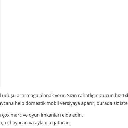
l uduşu artırmağa olanak verir. Sizin rahatlığınız üçün biz 1
baycana help domestik mobil versiyaya aparır, burada siz ist
a çox mərc və oyun imkanları əldə edin.
a çox həyəcan və əyləncə qatacaq.