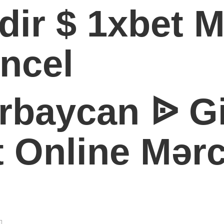
dir $ 1xbet M
ncel
rbaycan ᐉ Gi
 Online Mər